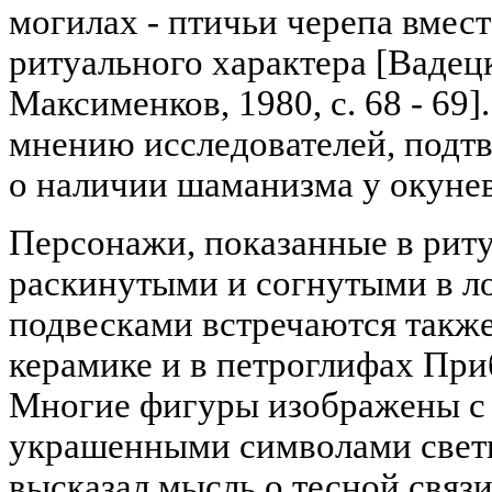
могилах - птичьи черепа вмес
ритуального характера [Вадецк
Максименков, 1980, с. 68 - 69]
мнению исследователей, подт
о наличии шаманизма у окуневц
Персонажи, показанные в риту
раскинутыми и согнутыми в ло
подвесками встречаются также
керамике и в петроглифах Приб
Многие фигуры изображены с 
украшенными символами свети
высказал мысль о тесной связ