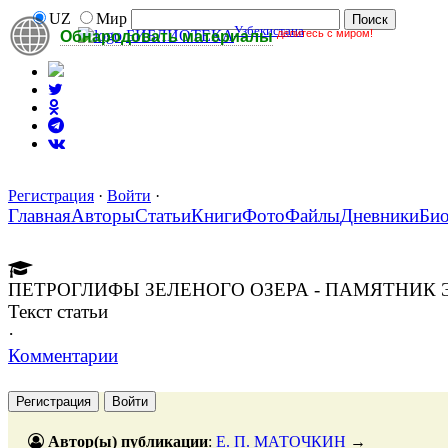
UZ
Мир
Узбекистана
делитесь с миром!
БИБЛИОТЕКА
Обнародовать материалы
Регистрация
·
Войти
·
Главная
Авторы
Статьи
Книги
Фото
Файлы
Дневники
Би
ПЕТРОГЛИФЫ ЗЕЛЕНОГО ОЗЕРА - ПАМЯТНИК 
Текст статьи
·
Комментарии
Регистрация
Войти
Автор(ы) публикации
:
Е. П. МАТОЧКИН
→