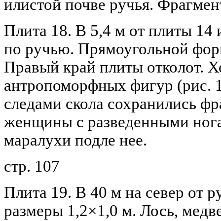
илистой почве ручья. Фрагмен
Плита 18. В 5,4 м от плиты 14 
по ручью. Прямоугольной форм
Правый край плиты отколот. Х
антропоморфных фигур (рис. 1
следами скола сохранились ф
женщины с разведенными нога
маралухи подле нее.
стр. 107
Плита 19. В 40 м на север от 
размеры 1,2×1,0 м. Лось, медв