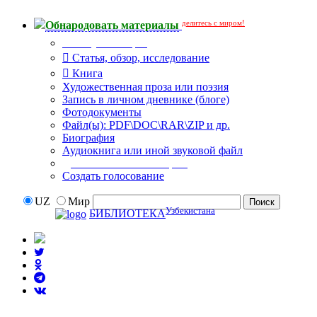
делитесь с миром!
Обнародовать материалы
Тип публикации
Статья, обзор, исследование
Книга
Художественная проза или поэзия
Запись в личном дневнике (блоге)
Фотодокументы
Файл(ы): PDF\DOC\RAR\ZIP и др.
Биография
Аудиокнига или иной звуковой файл
Дополнительные опции:
Создать голосование
UZ
Мир
Узбекистана
БИБЛИОТЕКА