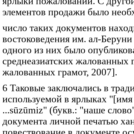
ярлыки пожалований. С друго
элементов продажи было необ
число таких документов наход
востоковедения им. ал-Бeруни
одного из них было опубликов
среднеазиатских жалованных г
жалованных грамот, 2007].
6 Таковые заключались в трад
используемой в ярлыках "[имя 
...sūzūmiz" (букв.: "наше слово
документа личной печатью хан
повествование в документе ос