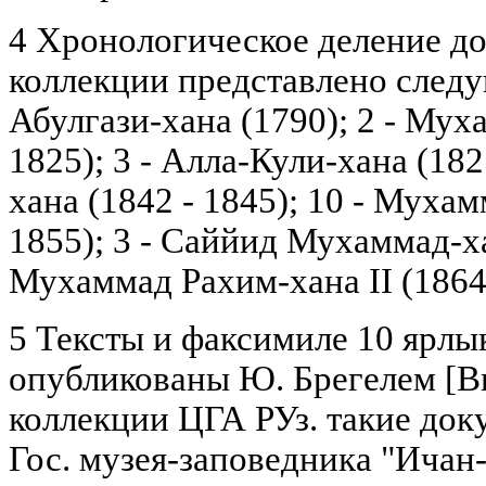
4 Хронологическое деление д
коллекции представлено след
Абулгази-хана (1790); 2 - Мух
1825); 3 - Алла-Кули-хана (182
хана (1842 - 1845); 10 - Муха
1855); 3 - Саййид Мухаммад-хан
Мухаммад Рахим-хана II (1864 
5 Тексты и факсимиле 10 ярлы
опубликованы Ю. Брeгeлeм [Br
коллекции ЦГА РУз. такие док
Гос. музея-заповедника "Ичан-