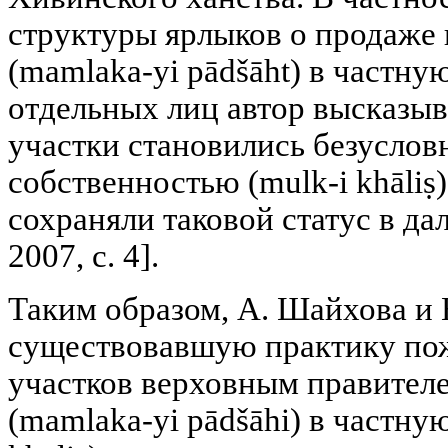
структуры ярлыков о продаже 
(mamlaka-yi pādšāht) в частну
отдельных лиц автор высказыв
участки становились безуслов
собственностью (mulk-i khāliṣ
сохраняли таковой статус в да
2007, с. 4].
Таким образом, А. Шайхова и 
существовавшую практику по
участков верховным правителе
(mamlaka-yi pādšāhi) в частну