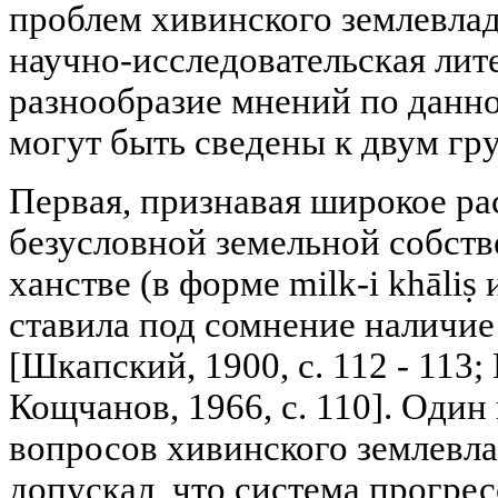
проблем хивинского землевла
научно-исследовательская лит
разнообразие мнений по данно
могут быть сведены к двум гр
Первая, признавая широкое р
безусловной земельной собств
ханстве (в форме milk-i khāliṣ и 
ставила под сомнение наличие
[Шкапский, 1900, с. 112 - 113; 
Кощчанов, 1966, с. 110]. Один
вопросов хивинского землевл
допускал, что система прогре