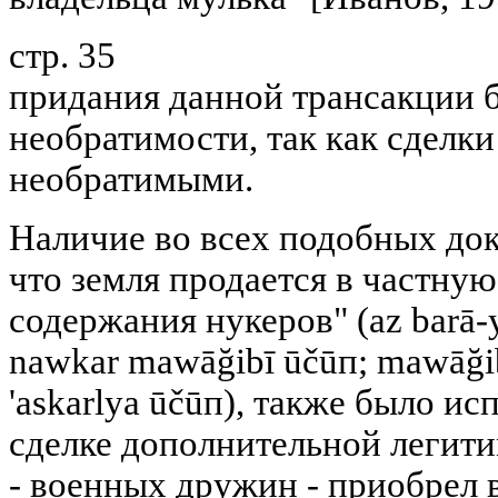
стр. 35
придания данной трансакции 
необратимости, так как сделк
необратимыми.
Наличие во всех подобных до
что земля продается в частную
содержания нукеров" (az barā-
nawkar mawāğibī ūčūп; mawāğib
'askarlya ūčūп), также было и
сделке дополнительной легити
- военных дружин - приобрел 