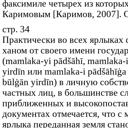
факсимиле четырех из которы
Каримовым [Каримов, 2007]. 
стр. 34
Практически во всех ярлыках
ханом от своего имени госуда
(mamlaka-yi pādšāhī, mamlaka-i 
yirdīn или mamlaka-i pādšāhīġa 
būlġān yirdīn) в личную собств
частных лиц, в большинстве с
приближенных и высокопостав
документах отмечается, что с
ярлыка переданная земля стан