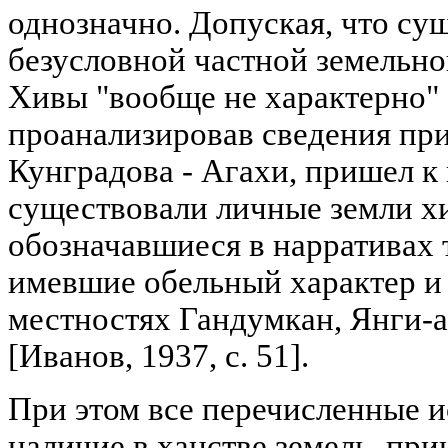
однозначно. Допуская, что су
безусловной частной земельно
Хивы "вообще не характерно" [И
проанализировав сведения пр
Кунградова - Агахи, пришел к 
существовали личные земли х
обозначавшиеся в нарративах т
имевшие обельный характер и
местностях Гандумкан, Янги-а
[Иванов, 1937, с. 51].
При этом все перечисленные и
наличие в ханстве земель, пр