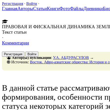
Регистрация
·
Войти
·
Главная
Авторы
Статьи
Книги
Фото
Файлы
Дневники
Би
ПРАВОВАЯ И ФИСКАЛЬНАЯ ДИНАМИКА ЗЕМЛЕВЛ
Текст статьи
·
Комментарии
Регистрация
Войти
Автор(ы) публикации
:
У.А. АБДУРАСУЛОВ
→
Источник:
Восток. Афро-азиатские общества: История и современность, № 4, 31 авгус
В данной статье рассматриваю
формирования, особенности п
статуса некоторых категорий 