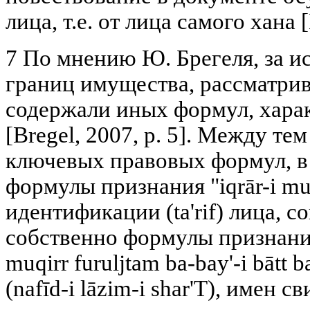
лица, т.е. от лица самого хана [
7 По мнению Ю. Брeгeля, за 
границ имущества, рассматри
содержали иных формул, харак
[Bregel, 2007, p. 5]. Между те
ключевых правовых формул, в
формулы признания "iqrār-i mu't
идентификации (ta'rif) лица, 
собственно формулы признания
muqirr furuljtam ba-bay'-i bātt 
(nafīd-i lāzim-i shar'T), имен с