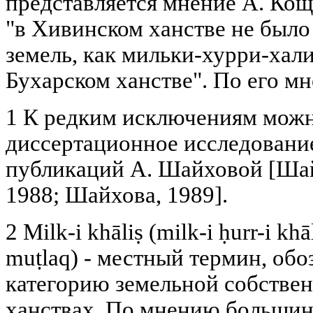
представляется мнение А. Кощ
"в Хивинском ханстве не был
земель, как мильки-хурри-хал
Бухарском ханстве". По его м
1 К редким исключениям можн
диссертационное исследовани
публикаций А. Шайховой [Шай
1988; Шайхова, 1989].
2 Milk-i khāliṣ (milk-i ḥurr-i khāl
muṭlaq) - местный термин, о
категорию земельной собствен
ханствах. По мнению большинс