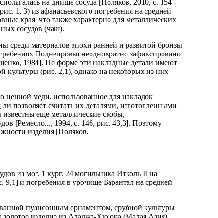
сполагалась на днище сосуда [Поляков, 2010, с. 154 -
с. 1, 3) из афанасьевского погребения на средней
овные края, что также характерно для металлических
ных сосудов (чаш).
ны среди материалов эпохи ранней и развитой бронзы
х погребениях Поднепровья неоднократно зафиксировано
енко, 1984]. По форме эти накладные детали имеют
 культуры (рис. 2,1), однако на некоторых из них
но ценной меди, использованное для накладок
 ли позволяет считать их деталями, изготовленными
ы известны еще металлические скобы,
 [Ремесло..., 1994, с. 146, рис. 43,3]. Поэтому
ижности изделия [Поляков,
ов из мог. 1 кург. 24 могильника Итколь II на
 рис. 9,1] и погребения в урочище Барантал на средней
рованной пуансонным орнаментом, срубной культуры
7) и золотое изделие из Аладжа-Хююка (Малая Азия).