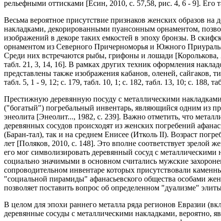
рельефными оттисками [Есин, 2010, с. 57,58, рис. 4, 6 - 9]. Е
Весьма вероятное присутствие признаков женских образов на 
накладками, декорированными пуансонным орнаментом, позволя
изображений в декоре таких емкостей в эпоху бронзы. В скиф
орнаментом из Северного Причерноморья и Южного Приуралья
Среди них встречаются рыбы, грифоны и лошади [Королькова, 2006, с
табл. 21, 3, 14, 16]. В рамках других техник оформления накла
представлены также изображения кабанов, оленей, сайгаков, тигро
табл. 5, 1 - 9, 12; с. 179, табл. 10, 1; с. 182, табл. 13, 10; с. 188, таб
Престижную деревянную посуду с металлическими накладками
("богатый") погребальный инвентарь, являющийся одним из пр
энеолита [Энеолит..., 1982, с. 239]. Важно отметить, что мет
деревянных сосудов происходят из женских погребений афанас
(Баран-тал), так и на среднем Енисее (Итколь II). Возраст погреб
лет [Поляков, 2010, с. 148]. Это вполне соответствует зрелой
его мог символизировать деревянный сосуд с металлическими н
социально значимыми в основном считались мужские захоронен
сопроводительном инвентаре которых присутствовали каменные
"социальной пирамиды" афанасьевского общества особами жен
позволяет поставить вопрос об определенном "дуализме" элиты
В целом для эпохи раннего металла ряда регионов Евразии (в
деревянные сосуды с металлическими накладками, вероятно, я