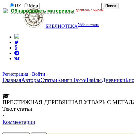
UZ
Мир
делитесь с миром!
Обнародовать материалы
Узбекистана
БИБЛИОТЕКА
Регистрация
·
Войти
·
Главная
Авторы
Статьи
Книги
Фото
Файлы
Дневники
Би
ПРЕСТИЖНАЯ ДЕРЕВЯННАЯ УТВАРЬ С МЕТА
Текст статьи
·
Комментарии