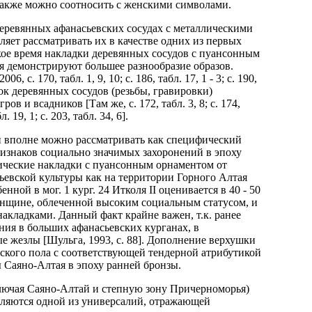
го также можно соотносить с женскими символами.
деревянных афанасьевских сосудах с металлическими
ет рассматривать их в качестве одних из первых
ское время накладки деревянных сосудов с пуансонным
 демонстрируют большее разнообразие образов.
. 170, табл. 1, 9, 10; с. 186, табл. 17, 1 - 3; с. 190,
док деревянных сосудов (резьбы, гравировки)
в и всадников [Там же, с. 172, табл. 3, 8; с. 174,
л. 19, 1; с. 203, табл. 34, 6].
 вполне можно рассматривать как специфический
изнаков социально значимых захоронений в эпоху
аллические накладки с пуансонным орнаментом от
ьевской культуры как на территории Горного Алтая
енной в мог. 1 кург. 24 Итколя II оценивается в 40 - 50
 женщине, облеченной высоким социальным статусом, и
акладками. Данный факт крайне важен, т.к. ранее
ия в больших афанасьевских курганах, в
 жезлы [Шульга, 1993, с. 88]. Дополнение верхушки
ского пола с соответствующей тендерной атрибутикой
 Саяно-Алтая в эпоху ранней бронзы.
ключая Саяно-Алтай и степную зону Причерноморья)
вляются одной из универсалий, отражающей