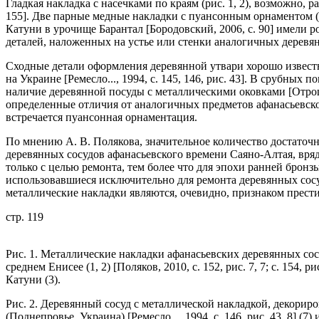
Гладкая накладка с насечками по краям (рис. 1, 2), возможно, ра
155]. Две парные медные накладки с пуансонным орнаментом (ри
Катуни в урочище Барантал [Бородовский, 2006, с. 90] имели р
деталей, наложенных на устье или стенки аналогичных деревян
Сходные детали оформления деревянной утвари хорошо извест
на Украине [Ремесло..., 1994, с. 145, 146, рис. 43]. В срубны
наличие деревянной посуды с металлическими оковками [Отрощ
определенные отличия от аналогичных предметов афанасьевской
встречается пуансонная орнаментация.
По мнению А. В. Полякова, значительное количество достаточ
деревянных сосудов афанасьевского времени Саяно-Алтая, вряд
только с целью ремонта, тем более что для эпохи ранней бронз
использовавшиеся исключительно для ремонта деревянных сосудов
металлические накладки являются, очевидно, признаком прест
стр. 119
Рис. 1. Металлические накладки афанасьевских деревянных сосуд
среднем Енисее (1, 2) [Поляков, 2010, с. 152, рис. 7, 7; с. 154,
Катуни (3).
Рис. 2. Деревянный сосуд с металлической накладкой, декори
(Поднепровье, Украина) [Ремесло..., 1994, с. 146, рис. 43, 8] (