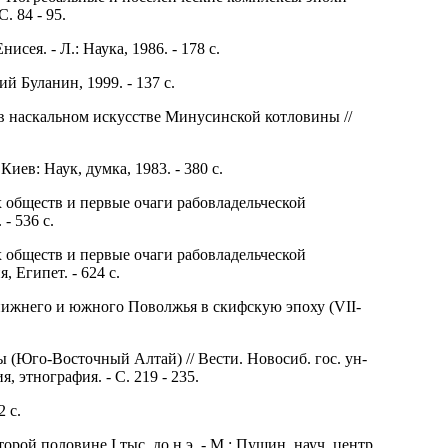
. 84 - 95.
сея. - Л.: Наука, 1986. - 178 с.
й Буланин, 1999. - 137 с.
 наскальном искусстве Минусинской котловины //
Киев: Наук, думка, 1983. - 380 с.
 обществ и первые очаги рабовладельческой
 - 536 с.
 обществ и первые очаги рабовладельческой
я, Египет. - 624 с.
нижнего и южного Поволжья в скифскую эпоху (VII-
 (Юго-Восточный Алтай) // Вести. Новосиб. гос. ун-
я, этнография. - С. 219 - 235.
2 с.
рой половине I тыс. до н.э. - М.: Пущин, науч. центр