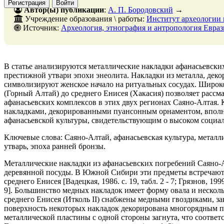
Регистрация
Войти
Автор(ы) публикации
:
А. П. Бородовский
→
Учреждение образования \ работы:
Институт археологии
Источник:
Археология, этнография и антропология Евразии, № 4, 31 декабря
В статье анализируются металлические накладки афанасьевски
престижной утвари эпохи энеолита. Накладки из металла, дек
символизируют женское начало на ритуальных сосудах. Широк
(Горный Алтай) до среднего Енисея (Хакасия) позволяет рассма
афанасьевских комплексов в этих двух регионах Саяно-Алтая. 
накладками, декорированными пуансонным орнаментом, вполн
афанасьевской культуры, свидетельствующим о высоком социал
Ключевые слова: Саяно-Алтай, афанасьевская культура, металл
утварь, эпоха ранней бронзы.
Металлические накладки из афанасьевских погребений Саяно-А
деревянной посуды. В Южной Сибири эти предметы встречаютс
среднего Енисея [Вадецкая, 1986. с. 19, табл. 2 - 7; Грязнов, 1999, 
9]. Большинство медных накладок имеет форму овала и несколь
среднего Енисея (Итколь II) снабжены медными гвоздиками, з
поверхность некоторых накладок декорирована многорядным п
металлической пластины с одной стороны загнута, что соответ