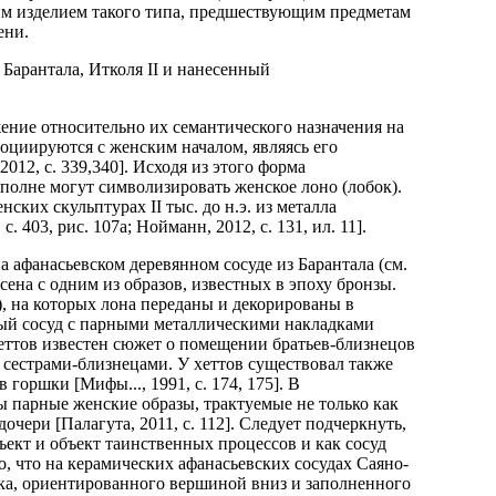
ним изделием такого типа, предшествующим предметам
ени.
Барантала, Итколя II и нанесенный
ние относительно их семантического назначения на
социируются с женским началом, являясь его
12, с. 339,340]. Исходя из этого форма
вполне могут символизировать женское лоно (лобок).
ких скульптурах II тыс. до н.э. из металла
, с. 403, рис. 107а; Нойманн, 2012, с. 131, ил. 11].
 афанасьевском деревянном сосуде из Барантала (см.
сена с одним из образов, известных в эпоху бронзы.
2), на которых лона переданы и декорированы в
ный сосуд с парными металлическими накладками
еттов известен сюжет о помещении братьев-близнецов
 сестрами-близнецами. У хеттов существовал также
горшки [Мифы..., 1991, с. 174, 175]. В
 парные женские образы, трактуемые не только как
чери [Палагута, 2011, с. 112]. Следует подчеркнуть,
ект и объект таинственных процессов и как сосуд
о, что на керамических афанасьевских сосудах Саяно-
ка, ориентированного вершиной вниз и заполненного