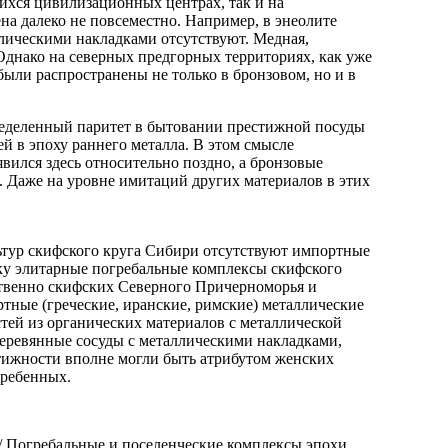
хся цивилизационных центрах, так и на
на далеко не повсеместно. Например, в энеолите
аллическими накладками отсутствуют. Медная,
 Однако на северных предгорных территориях, как уже
ыли распространены не только в бронзовом, но и в
ределенный паритет в бытовании престижной посуды
 в эпоху раннего металла. В этом смысле
явился здесь относительно поздно, а бронзовые
 Даже на уровне имитаций других материалов в этих
ультур скифского круга Сибири отсутствуют импортные
аку элитарные погребальные комплексы скифского
твенно скифских Северного Причерноморья и
ные (греческие, иранские, римские) металлические
тей из органических материалов с металлической
деревянные сосуды с металлическими накладками,
тижности вполне могли быть атрибутом женских
гребенных.
/ Погребальные и поселенческие комплексы эпохи