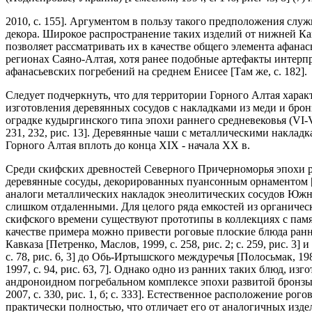
2010, с. 155]. Аргументом в пользу такого предположения слу
декора. Широкое распространение таких изделий от нижней Ка
позволяет рассматривать их в качестве общего элемента афанась
регионах Саяно-Алтая, хотя ранее подобные артефакты интерп
афанасьевских погребений на среднем Енисее [Там же, с. 182].
Следует подчеркнуть, что для территории Горного Алтая харак
изготовления деревянных сосудов с накладками из меди и брон
оградке кудыргинского типа эпохи раннего средневековья (VI-VI
231, 232, рис. 13]. Деревянные чаши с металлическими наклад
Горного Алтая вплоть до конца XIX - начала XX в.
Среди скифских древностей Северного Причерноморья эпохи р
деревянные сосуды, декорированных пуансонным орнаментом [И
аналоги металлических накладок энеолитических сосудов Южно
слишком отдаленными. Для целого ряда емкостей из органически
скифского времени существуют прототипы в коллекциях с пам
качестве примера можно привести роговые плоские блюда ранн
Кавказа [Петренко, Маслов, 1999, с. 258, рис. 2; с. 259, рис. 3] 
с. 78, рис. 6, 3] до Обь-Иртышского междуречья [Полосьмак, 198
1997, с. 94, рис. 63, 7]. Однако одно из ранних таких блюд, и
андроноидном погребальном комплексе эпохи развитой бронзы 
2007, с. 330, рис. 1, б; с. 333]. Естественное расположение ро
практически полностью, что отличает его от аналогичных изде