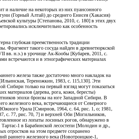
жит и наличие на некоторых из них пуансонного
гуни (Горный Алтай) до среднего Енисея (Хакасия)
евской культуры [Степанова, 2010, с. 180] в этих двух
ретировались исключительно как особенность
терна глубокая преемственность традиции
зы. Фрагмент такого сосуда найден в древнетюркской
I вв. н.э.) в урочище Ак-Кообы [Кубарев, 2011, с.
ками встречаются и в этнографических материалах
аннего железа также достаточно много накладок на
льинская, Тереножкин, 1983, с. 115,130]. Эти
й Сибири только на первый взгляд могут показаться
х материалов (дерева, рога, кожи, бересты)
ятников эпохи бронзы на юге Западной Сибири. В
его железного века, встречающиеся от Северного
и Южного Урала [Смирнов, 1964, с. 64, рис. 1, о; 1981,
7, с. 77, рис. 70, 7] и верхней Оби [Могильников,
зготовленное из лопаты лосиных рогов, обнаружено в
Тартас-1 в Барабинской лесостепи [Молодин и др.,
говых отростков на этом предмете сохранено
лий раннего железного века (Новотроицкое-1,