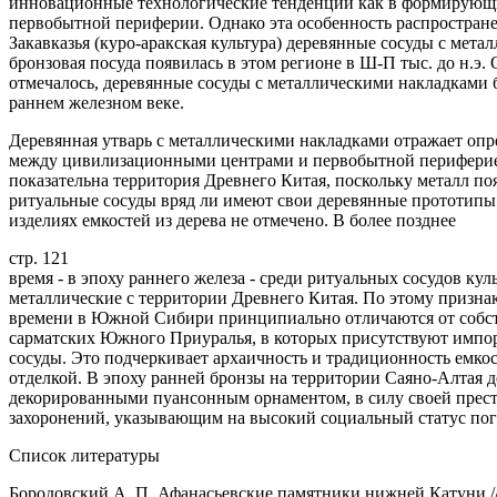
инновационные технологические тенденции как в формирующи
первобытной периферии. Однако эта особенность распростране
Закавказья (куро-аракская культура) деревянные сосуды с мет
бронзовая посуда появилась в этом регионе в Ш-П тыс. до н.э.
отмечалось, деревянные сосуды с металлическими накладками б
раннем железном веке.
Деревянная утварь с металлическими накладками отражает оп
между цивилизационными центрами и первобытной периферией
показательна территория Древнего Китая, поскольку металл по
ритуальные сосуды вряд ли имеют свои деревянные прототипы.
изделиях емкостей из дерева не отмечено. В более позднее
стр. 121
время - в эпоху раннего железа - среди ритуальных сосудов к
металлические с территории Древнего Китая. По этому призн
времени в Южной Сибири принципиально отличаются от собс
сарматских Южного Приуралья, в которых присутствуют импорт
сосуды. Это подчеркивает архаичность и традиционность емкос
отделкой. В эпоху ранней бронзы на территории Саяно-Алтая 
декорированными пуансонным орнаментом, в силу своей прес
захоронений, указывающим на высокий социальный статус по
Список литературы
Бородовский А. П. Афанасьевские памятники нижней Катуни /