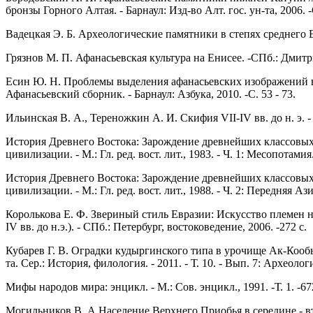
бронзы Горного Алтая. - Барнаул: Изд-во Алт. гос. ун-та, 2006. -С
Вадецкая Э. Б. Археологические памятники в степях среднего Ени
Грязнов М. П. Афанасьевская культура на Енисее. -СПб.: Дмитри
Есин Ю. Н. Проблемы выделения афанасьевских изображений в
Афанасьевский сборник. - Барнаул: Азбука, 2010. -С. 53 - 73.
Ильинская В. А., Тереножкин А. И. Скифия VII-IV вв. до н. э. - 
История Древнего Востока: Зарождение древнейших классовых
цивилизации. - М.: Гл. ред. вост. лит., 1983. - Ч. 1: Месопотамия.
История Древнего Востока: Зарождение древнейших классовых
цивилизации. - М.: Гл. ред. вост. лит., 1988. - Ч. 2: Передняя Ази
Королькова Е. Ф. Звериный стиль Евразии: Искусство племен 
IV вв. до н.э.). - СПб.: Петербург, востоковедение, 2006. -272 с.
Кубарев Г. В. Оградки кудыргинского типа в урочище Ак-Кообы
та. Сер.: История, филология. - 2011. - Т. 10. - Вып. 7: Археологи
Мифы народов мира: энцикл. - М.: Сов. энцикл., 1991. -Т. 1. -67
Могильников В. А Население Верхнего Приобья в середине - вто