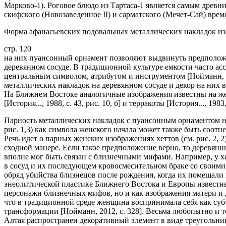
Марково-1). Роговое блюдо из Тартаса-1 является самым древ
скифского (Новозаведенное II) и сарматского (Мечет-Сай) врем
Форма афанасьевских подовальных металлических накладок из 
стр. 120
на них пуансонный орнамент позволяют выдвинуть предположе
деревянном сосуде. В традиционной культуре емкости часто ас
центральным символом, атрибутом и инструментом [Нойманн, 20
металлических накладок на деревянном сосуде и декор на них 
На Ближнем Востоке аналогичные изображения известны на женс
[История..., 1988, с. 43, рис. 10, б] и терракоты [История..., 1983
Парность металлических накладок с пуансонным орнаментом на
рис. 1,3) как символа женского начала может также быть соотне
Речь идет о парных женских изображениях хеттов (см. рис. 2, 
сходной манере. Если такое предположение верно, то деревян
вполне мог быть связан с близнечными мифами. Например, у х
в сосуд и их последующем кровосмесительном браке со своими
обряд убийства близнецов после рождения, когда их помещали в 
энеолитической пластике Ближнего Востока и Европы известны
персонажи близнечных мифов, но и как изображения матери и до
что в традиционной среде женщина воспринимала себя как субъ
трансформации [Нойманн, 2012, с. 328]. Весьма любопытно и т
Алтая распространен декоративный элемент в виде треугольни