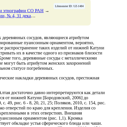
Libmonster ID: UZ-1484
 и этнографии СО РАН
→
 2013 Страницы 119-122
→
х деревянных сосудов, являющиеся атрибутом
орированные пуансонным орнаментом, вероятно,
ое распространение таких изделий от нижней Катуни
тривать их в качестве одного из признаков близости
Кроме того, деревянные сосуды с металлическими
е могут быть атрибутом женских захоронений
ьном статусе погребенных.
ические накладки деревянных сосудов, престижная
лтая достаточно давно интерпретируются как детали
я от нижней Катуни [Бородовский, 2006] до
с. 49, рис. 6 - 8, 20, 21, 25; Поляков, 2010, с. 154, рис.
ко отверстий по краю для крепления. Изделия со
акрепленными в этих отверстиях. Внешняя
уансонным орнаментом (рис. 1,1). Кромка
ствует обкладке устья сферического блюда или чаши.