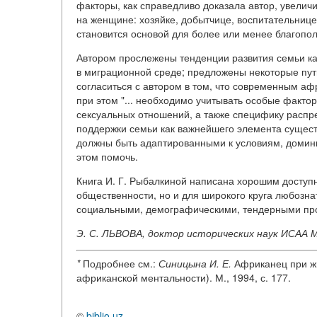
факторы, как справедливо доказала автор, увелич
на женщине: хозяйке, добытчице, воспитательнице
становится основой для более или менее благопол
Автором прослежены тенденции развития семьи как
в миграционной среде; предложены некоторые пут
согласиться с автором в том, что современным а
при этом "... необходимо учитывать особые факт
сексуальных отношений, а также специфику распр
поддержки семьи как важнейшего элемента сущест
должны быть адаптированными к условиям, домин
этом помочь.
Книга И. Г. Рыбалкиной написана хорошим доступ
общественности, но и для широкого круга любозн
социальными, демографическими, тендерными про
Э. С. ЛЬВОВА, доктор исторических наук ИСАА М
*
Подробнее см.:
Синицына И. Е.
Африканец при жи
африканской ментальности). М., 1994, с. 177.
©
biblio.uz