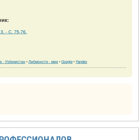
ик:
3. - С. 75-76.
 - Узбекистан
•
Либмонстр - мир
•
Google
•
Yandex
ПРОФЕССИОНАЛОВ