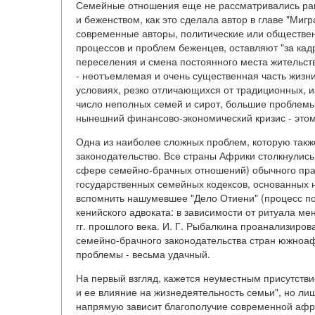
Семейные отношения еще не рассматривались ране
и беженством, как это сделала автор в главе "Миг
современные авторы, политические или обществ
процессов и проблем беженцев, оставляют "за ка
переселения и смена постоянного места жительства
- неотъемлемая и очень существенная часть жизни
условиях, резко отличающихся от традиционных, 
число неполных семей и сирот, большие проблемы 
нынешний финансово-экономический кризис - этом
Одна из наиболее сложных проблем, которую такж
законодательство. Все страны Африки столкнулись 
сфере семейно-брачных отношений) обычного пра
государственных семейных кодексов, основанных 
вспомнить нашумевшее "Дело Отиени" (процесс по
кенийского адвоката: в зависимости от ритуала мен
гг. прошлого века. И. Г. Рыбалкина проанализиро
семейно-брачного законодательства стран южноаф
проблемы - весьма удачный.
На первый взгляд, кажется неуместным присутств
и ее влияние на жизнедеятельность семьи", но лиш
напрямую зависит благополучие современной афри