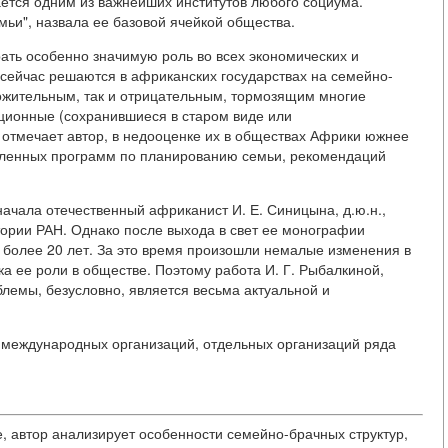
тается одним из важнейших институтов любого социума.
ьи", назвала ее базовой ячейкой общества.
ать особенно значимую роль во всех экономических и
 сейчас решаются в африканских государствах на семейно-
ложительным, так и отрицательным, тормозящим многие
ционные (сохранившиеся в старом виде или
отмечает автор, в недооценке их в обществах Африки южнее
сленных программ по планированию семьи, рекомендаций
ачала отечественный африканист И. Е. Синицына, д.ю.н.,
тории РАН. Однако после выхода в свет ее монографии
е более 20 лет. За это время произошли немалые изменения в
ка ее роли в обществе. Поэтому работа И. Г. Рыбалкиной,
емы, безусловно, является весьма актуальной и
 международных организаций, отдельных организаций ряда
е, автор анализирует особенности семейно-брачных структур,