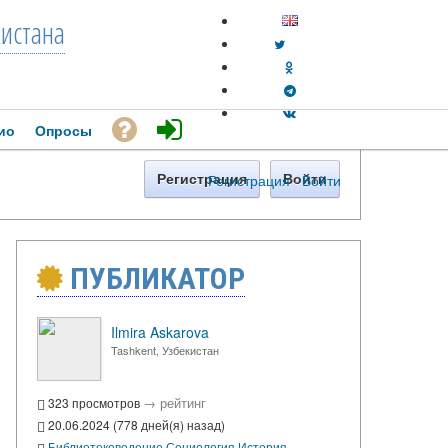
кистана
ио
Опросы
Регистрация
·
Войти
Регистрация
Войти
ПУБЛИКАТОР
Ilmira Askarova
Tashkent, Узбекистан
→
рейтинг
323 просмотров
20.06.2024 (778 дней(я) назад)
Библиотековедение
Социология
История