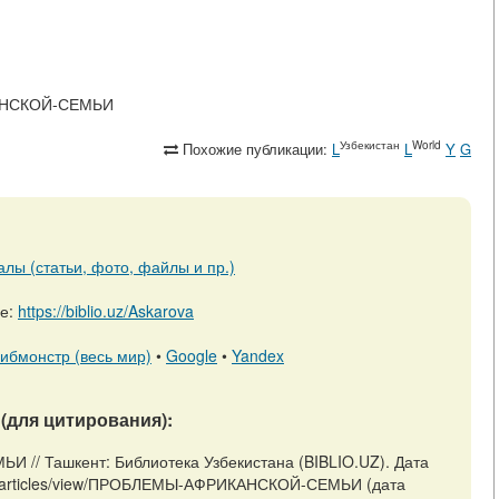
ИКАНСКОЙ-СЕМЬИ
Узбекистан
World
Похожие публикации:
L
L
Y
G
алы (статьи, фото, файлы и пр.)
ре:
https://biblio.uz/Askarova
ибмонстр (весь мир)
•
Google
•
Yandex
(для цитирования):
/ Ташкент: Библиотека Узбекистана (BIBLIO.UZ). Дата
uz/m/articles/view/ПРОБЛЕМЫ-АФРИКАНСКОЙ-СЕМЬИ (дата