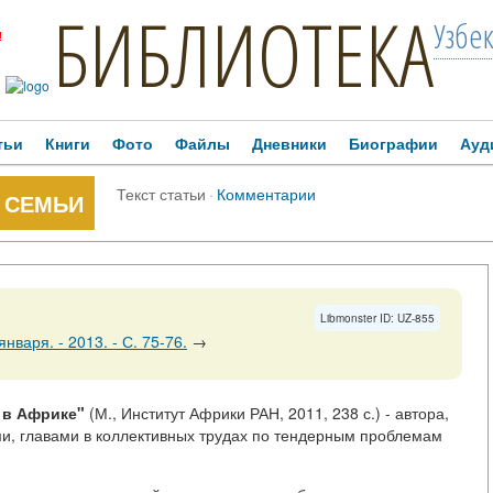
БИБЛИОТЕКА
Узбе
!
тьи
Книги
Фото
Файлы
Дневники
Биографии
Ауд
Текст статьи
·
Комментарии
 СЕМЬИ
Libmonster ID: UZ-855
нваря. - 2013. - С. 75-76.
→
 в Африке"
(М., Институт Африки РАН, 2011, 238 с.) - автора,
и, главами в коллективных трудах по тендерным проблемам