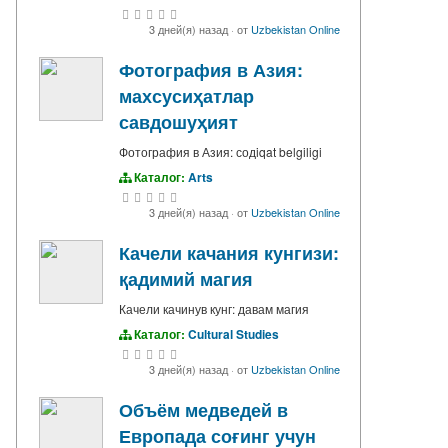
3 дней(я) назад
·
от
Uzbekistan Online
Фотография в Азия:
махсусиҳатлар
савдошуҳият
Фотография в Азия: содiqat belgiligi
Каталог:
Arts
3 дней(я) назад
·
от
Uzbekistan Online
Качели качания кунгизи:
қадимий магия
Качели качинув кунг: давам магия
Каталог:
Cultural Studies
3 дней(я) назад
·
от
Uzbekistan Online
Объём медведей в
Европада соғинг учун