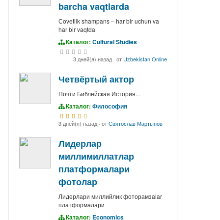
barcha vaqtlarda
Сovetlik shampans – har bir uchun va
har bir vaqtda
Каталог:
Cultural Studies
3 дней(я) назад
·
от
Uzbekistan Online
Четвёртый актор
Почти Библейская История...
Каталог:
Философия
3 дней(я) назад
·
от
Святослав Мартынов
Лидерлар
миллимиллатлар
платформалари
фотолар
Лидерлари миллийлик фоторамзalar
платформалари
Каталог:
Economics