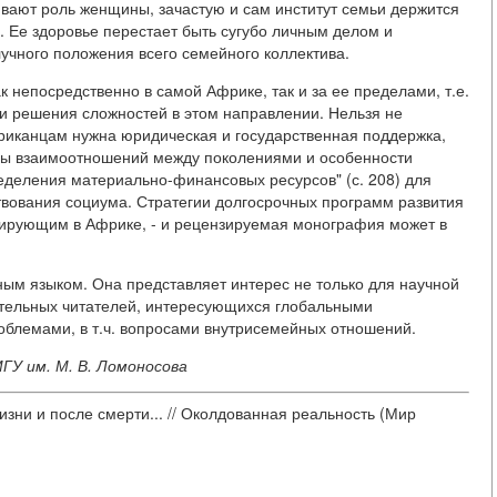
ивают роль женщины, зачастую и сам институт семьи держится
. Ее здоровье перестает быть сугубо личным делом и
учного положения всего семейного коллектива.
 непосредственно в самой Африке, так и за ее пределами, т.е.
и решения сложностей в этом направлении. Нельзя не
фриканцам нужна юридическая и государственная поддержка,
оры взаимоотношений между поколениями и особенности
еделения материально-финансовых ресурсов" (с. 208) для
вования социума. Стратегии долгосрочных программ развития
ирующим в Африке, - и рецензируемая монография может в
ным языком. Она представляет интерес не только для научной
ательных читателей, интересующихся глобальными
блемами, в т.ч. вопросами внутрисемейных отношений.
ГУ им. М. В. Ломоносова
зни и после смерти... // Околдованная реальность (Мир