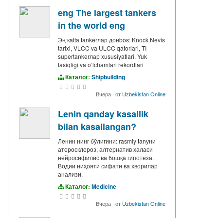
eng The largest tankers
in the world eng
Эң кatta tankerлар донbos: Knock Nevis
tarixi, VLCC va ULCC qatorlari, TI
supertankerлар xususiyatlari. Yuk
tasiqligi va oʻlchamlari rekordlari
Каталог:
Shipbuilding
Вчера
·
от
Uzbekistan Online
Lenin qanday kasallik
bilan kasallangan?
Ленин нинг бўлигини: rasmiy tanуни
атеросклероз, алтернатив халаси
нейросифилис ва бошқа гипотеза.
Водии ниҳояти сифати ва хворилар
анализи.
Каталог:
Medicine
Вчера
·
от
Uzbekistan Online