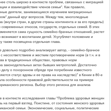
е столь широко в контексте проблем, связанных с миграцией
рации и взаимодействие членов семьи". Как правило,
енные деятели, занимающиеся изучением миграционных
дром" данный круг вопросов. Между тем, многолюдные
 (внутри стран, в другие страны континента и за его пределы)
 современных этносов, государств, отдельных семей. В этих
изменяется сама сущность семейно-брачных отношений, растет
возникают в воспитании детей. Усугубляет положение и
у также посвящена отдельная глава.
е довольно подробно анализирует автор, - семейно-брачное
с несоответствием и жестким противоречием норм (в т.ч. и в
ва в традиционных обществах, правовых норм
на законодательных актах бывших метрополий. Достаточно
 делу о похоронном обряде при погребении известного
яются статус вдовы и ее права на наследство)* в Кении в 80-е
вала особенности правовой действительности на примере
риканского региона. Выбор этого региона для анализа
ие в контексте исследования главы "Проблема здоровья женщин
ь на первый взгляд. Поистине, от состояния женского здоровья
канской семьи. Экономические, социальные, политические