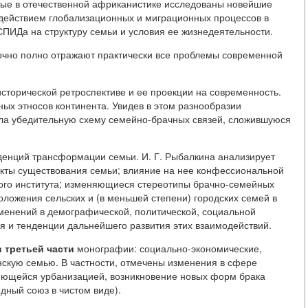
вые в отечественной африканистике исследованы новейшие
ействием глобализационных и миграционных процессов в
СПИДа на структуру семьи и условия ее жизнедеятельности.
точно полно отражают практически все проблемы современной
сторической ретроспективе и ее проекции на современность.
ых этносов континента. Увидев в этом разнообразии
а убедительную схему семейно-брачных связей, сложившуюся
енций трансформации семьи. И. Г. Рыбалкина анализирует
кты существования семьи; влияние на нее конфессиональной
ого института; изменяющиеся стереотипы брачно-семейных
оложения сельских и (в меньшей степени) городских семей в
зменений в демографической, политической, социальной
 и тенденции дальнейшего развития этих взаимодействий.
в третьей части
монографии: социально-экономические,
скую семью. В частности, отмечены изменения в сфере
ряющейся урбанизацией, возникновение новых форм брака
дный союз в чистом виде).