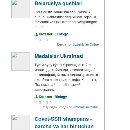
Belarusiya qushlari
Qora qush: Belarusda soni, yashilik
hududi, uchrashishdagi xulqat, oqchilik
mavsumi va Qizil kitobdagi yangilangan
holati.
Каталог:
Ecology
Вчера
·
от
Uzbekistan Online
Medalalar Ukrainasi
Түстӣ бүрү сӯрға Украинада: кайси
мавқеъда жойилади, чиқмаси кандай,
инкишофниҳои кам кардани ҷамъияти
аҳолӣ ва чорлошиҳои ҳифз. Карпаты,
Полесье ва Чернобыльский
заповедник.
Каталог:
Biology
2 дней(я) назад
·
от
Uzbekistan Online
Сovet-SSR shampans -
barcha va har bir uchun