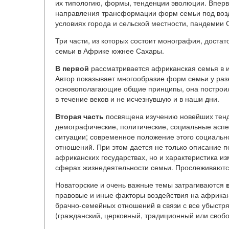
их типологию, формы, тенденции эволюции. Впер
направления трансформации форм семьи под возд
условиях города и сельской местности, пандемии 
Три части, из которых состоит монография, доста
семьи в Африке южнее Сахары.
В первой
рассматривается африканская семья в и
Автор показывает многообразие форм семьи у разн
основополагающие общие принципы, она построил
в течение веков и не исчезнувшую и в наши дни.
Вторая часть
посвящена изучению новейших тенд
демографические, политические, социальные аспе
ситуации; современное положение этого социальн
отношений. При этом дается не только описание п
африканских государствах, но и характеристика и
сферах жизнедеятельности семьи. Прослеживаются
Новаторские и очень важные темы затрагиваются
правовые и иные факторы воздействия на африкан
брачно-семейных отношений в связи с все убыст
(гражданский, церковный, традиционный или свобо