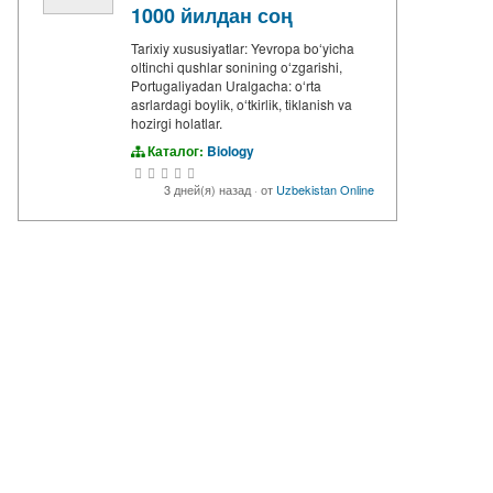
1000 йилдан соң
Tarixiy xususiyatlar: Yevropa boʻyicha
oltinchi qushlar sonining oʻzgarishi,
Portugaliyadan Uralgacha: oʻrta
asrlardagi boylik, oʻtkirlik, tiklanish va
hozirgi holatlar.
Каталог:
Biology
3 дней(я) назад
·
от
Uzbekistan Online