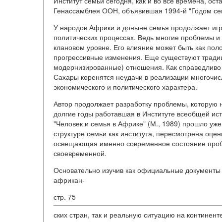
Институт семьи сегодня, как и во все времена, ос
Генассамблея ООН, объявившая 1994-й "Годом сем
У народов Африки и доныне семья продолжает игр
политических процессах. Ведь многие проблемы и
клановом уровне. Его влияние может быть как по
прогрессивные изменения. Еще существуют тради
модернизированные) отношения. Как справедливо 
Сахары коренятся неудачи в реализации многочи
экономического и политического характера.
Автор продолжает разработку проблемы, которую н
долгие годы работавшая в Институте всеобщей ис
"Человек и семья в Африке" (М., 1989) прошло уж
структуре семьи как института, пересмотрена оцен
освещающая именно современное состояние пробл
своевременной.
Основательно изучив как официальные документы
африкан-
стр. 75
ских стран, так и реальную ситуацию на континент