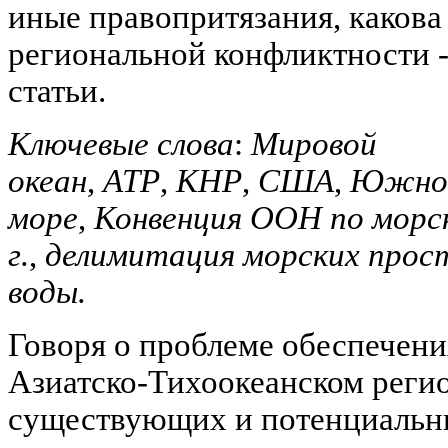
иные правопритязания, какова
региональной конфликтности -
статьи.
Ключевые слова
:
Мировой
океан
,
АТР
,
КНР
,
США
,
Южно-
море
,
Конвенция ООН по морск
г.
,
делимитация морских прос
воды.
Говоря о проблеме обеспечени
Азиатско-Тихоокеанском регио
существующих и потенциальн