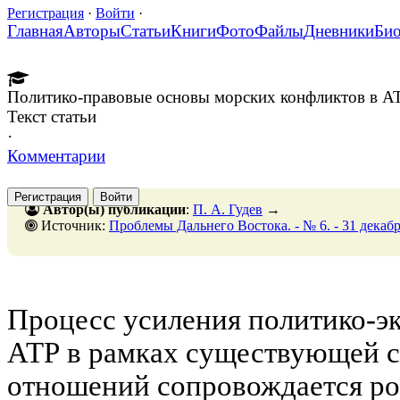
Регистрация
·
Войти
·
Главная
Авторы
Статьи
Книги
Фото
Файлы
Дневники
Би
Политико-правовые основы морских конфликтов в А
Текст статьи
·
Комментарии
Регистрация
Войти
Автор(ы) публикации
:
П. А. Гудев
→
Источник:
Проблемы Дальнего Востока. - № 6. - 31 декабря. -
Процесс усиления политико-э
АТР в рамках существующей 
отношений сопровождается ро