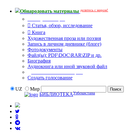
делитесь с миром!
Обнародовать материалы
Тип публикации
Статья, обзор, исследование
Книга
Художественная проза или поэзия
Запись в личном дневнике (блоге)
Фотодокументы
Файл(ы): PDF\DOC\RAR\ZIP и др.
Биография
Аудиокнига или иной звуковой файл
Дополнительные опции:
Создать голосование
UZ
Мир
Узбекистана
БИБЛИОТЕКА