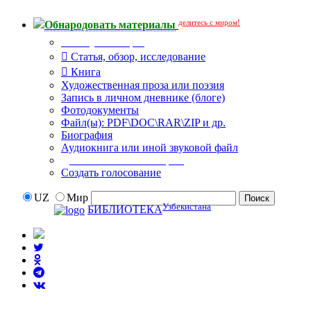
делитесь с миром!
Обнародовать материалы
Тип публикации
Статья, обзор, исследование
Книга
Художественная проза или поэзия
Запись в личном дневнике (блоге)
Фотодокументы
Файл(ы): PDF\DOC\RAR\ZIP и др.
Биография
Аудиокнига или иной звуковой файл
Дополнительные опции:
Создать голосование
UZ
Мир
Узбекистана
БИБЛИОТЕКА