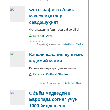
Фотография в Азия:
махсусиҳатлар
савдошуҳият
Фотография в Азия: содiqat belgiligi
Каталог:
Arts
3 дней(я) назад
·
от
Uzbekistan Online
Качели качания кунгизи:
қадимий магия
Качели качинув кунг: давам магия
Каталог:
Cultural Studies
3 дней(я) назад
·
от
Uzbekistan Online
Объём медведей в
Европада соғинг учун
1000 йилдан соң