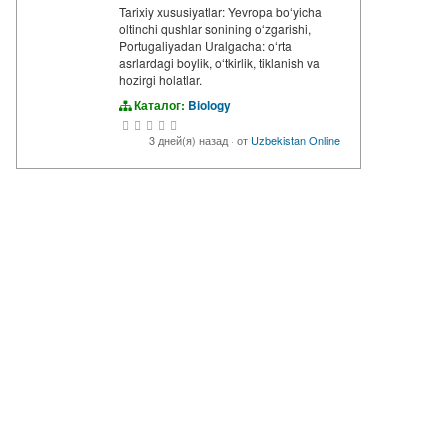
Tarixiy xususiyatlar: Yevropa boʻyicha
oltinchi qushlar sonining oʻzgarishi,
Portugaliyadan Uralgacha: oʻrta
asrlardagi boylik, oʻtkirlik, tiklanish va
hozirgi holatlar.
Каталог:
Biology
3 дней(я) назад
·
от
Uzbekistan Online