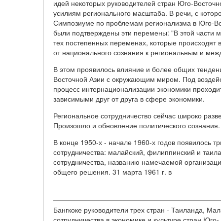
идей некоторых руководителей стран Юго-Восточно
усилиям регионального масштаба. В речи, с котор
Симпозиуме по проблемам регионализма в Юго-Вос
были подтверждены эти перемены: "В этой части 
тех постепенных переменах, которые происходят в
от национального сознания к региональным и меж
В этом проявилось влияние и более общих тенден
Восточной Азии с окружающим миром. Под воздейс
процесс интернационализации экономики проходит
зависимыми друг от друга в сфере экономики.
Региональное сотрудничество сейчас широко разве
Произошло и обновление политического сознания.
В конце 1950-х - начале 1960-х годов появилось т
сотрудничества: малайский, филиппинский и таил
сотрудничества, названию намечаемой организаци
общего решения. 31 марта 1961 г. в
Бангкоке руководители трех стран - Таиланда, М
сотрудничества в экономике и культуре стран Юго