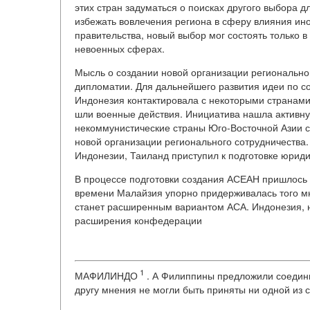
этих стран задуматься о поисках другого выбора д
избежать вовлечения региона в сферу влияния ин
правительства, новый выбор мог состоять только 
невоенных сферах.
Мысль о создании новой организации региональног
дипломатии. Для дальнейшего развития идеи по с
Индонезия контактировала с некоторыми странами 
шли военные действия. Инициатива нашла активну
некоммунистические страны Юго-Восточной Азии со
новой организации регионального сотрудничества.
Индонезии, Таиланд приступил к подготовке юриди
В процессе подготовки создания АСЕАН пришлось 
времени Малайзия упорно придерживалась того мн
станет расширенным вариантом АСА. Индонезия, н
расширения конфедерации
1
МАФИЛИНДО
. А Филиппины предложили соедин
другу мнения не могли быть приняты ни одной из с