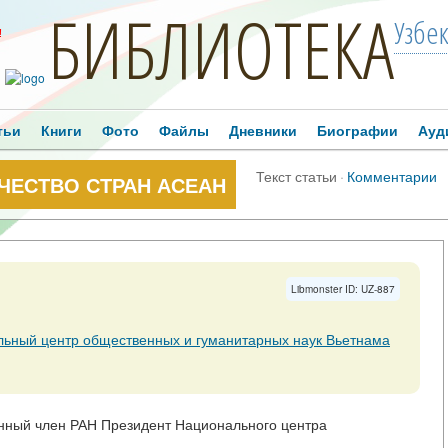
БИБЛИОТЕКА
Узбе
!
тьи
Книги
Фото
Файлы
Дневники
Биографии
Ауд
Текст статьи
·
Комментарии
ЧЕСТВО СТРАН АСЕАН
Libmonster ID: UZ-887
ьный центр общественных и гуманитарных наук Вьетнама
нный член РАН Президент Национального центра