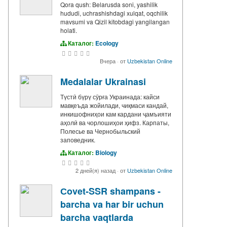
Qora qush: Belarusda soni, yashilik
hududi, uchrashishdagi xulqat, oqchilik
mavsumi va Qizil kitobdagi yangilangan
holati.
Каталог:
Ecology
Вчера
·
от
Uzbekistan Online
Medalalar Ukrainasi
Түстӣ бүрү сӯрға Украинада: кайси
мавқеъда жойилади, чиқмаси кандай,
инкишофниҳои кам кардани ҷамъияти
аҳолӣ ва чорлошиҳои ҳифз. Карпаты,
Полесье ва Чернобыльский
заповедник.
Каталог:
Biology
2 дней(я) назад
·
от
Uzbekistan Online
Сovet-SSR shampans -
barcha va har bir uchun
barcha vaqtlarda