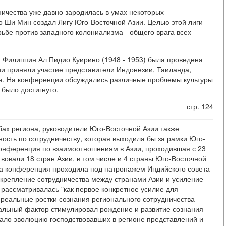
ичества уже давно зародилась в умах некоторых
Хо Ши Мин создал Лигу Юго-Восточной Азии. Целью этой лиги
ьбе против западного колониализма - общего врага всех
нта Филиппин Ал Пидио Куирино (1948 - 1953) была проведена
и приняли участие представители Индонезии, Таиланда,
на. На конференции обсуждались различные проблемы культуры
 было достигнуто.
стр. 124
бах региона, руководители Юго-Восточной Азии также
ность по сотрудничеству, которая выходила бы за рамки Юго-
Конференция по взаимоотношениям в Азии, проходившая с 23
твовали 18 стран Азии, в том числе и 4 страны Юго-Восточной
та конференция проходила под патронажем Индийского совета
крепление сотрудничества между странами Азии и усиление
 рассматривалась "как первое конкретное усилие для
 реальные ростки сознания регионального сотрудничества
тальный фактор стимулировал рождение и развитие сознания
вало эволюцию господствовавших в регионе представлений и