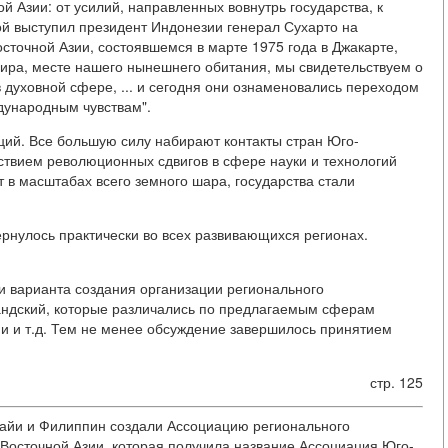
й Азии: от усилий, направленных вовнутрь государства, к
ой выступил президент Индонезии генерал Сухарто на
точной Азии, состоявшемся в марте 1975 года в Джакарте,
мира, месте нашего нынешнего обитания, мы свидетельствуем о
 духовной сфере, ... и сегодня они ознаменовались переходом
дународным чувствам".
ций. Все большую силу набирают контакты стран Юго-
твием революционных сдвигов в сфере науки и технологий
 в масштабах всего земного шара, государства стали
рнулось практически во всех развивающихся регионах.
ри варианта создания организации регионального
андский, которые различались по предлагаемым сферам
и и т.д. Тем не менее обсуждение завершилось принятием
стр. 125
алайи и Филиппин создали Ассоциацию регионального
- Восточной Азии, которая получила название Ассоциация Юго-