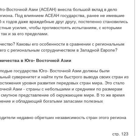
Юго-Восточной Азии (АСЕАН) внесла большой вклад в дело
егиона. Под влиянием АСЕАН государства, ранее не имевшие
0-х годов даже враждебные друг другу, постепенно становились
стные усилия, чтобы противостоять испытаниям, с которыми
 так и за его пределами.
ичество? Каковы его особенности в сравнении с региональным
сего с региональным сотрудничеством в Западной Европе?
ничества в Юго- Восточной Азии
лодые государства Юго- Восточной Азии должны были
ный суверенитет и найти пути быстрого вывода своих стран из
достижения уровня развития передовых стран мира. Это стало
точной Азии - страны с небольшими и средними по размерам
 смутное представление об окружающем мире. В то же время
ожение и обладающий богатыми запасами полезных
водители недавно обретших независимость стран этого региона
стр. 123