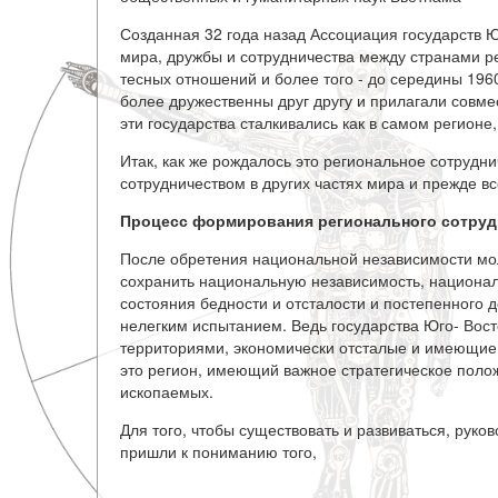
Созданная 32 года назад Ассоциация государств 
мира, дружбы и сотрудничества между странами р
тесных отношений и более того - до середины 196
более дружественны друг другу и прилагали совме
эти государства сталкивались как в самом регионе,
Итак, как же рождалось это региональное сотрудн
сотрудничеством в других частях мира и прежде в
Процесс формирования регионального сотруд
После обретения национальной независимости мо
сохранить национальную независимость, националь
состояния бедности и отсталости и постепенного 
нелегким испытанием. Ведь государства Юго- Вос
территориями, экономически отсталые и имеющие
это регион, имеющий важное стратегическое пол
ископаемых.
Для того, чтобы существовать и развиваться, руко
пришли к пониманию того,