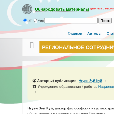
делитесь с миром
Обнародовать материалы
UZ
Мир
Главная
Авторы
Ста
РЕГИОНАЛЬНОЕ СОТРУДНИ
Автор(ы) публикации
:
Нгуен Зуй Куй
→
Учреждение образования \ работы:
Национал
→
Нгуен Зуй Куй,
доктор философских наук иностра
общественных и гуманитарных наук Вьетнама