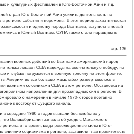
ых и культурных фестивалей в Юго-Восточной Азии и т.д.
елей стран Юго-Восточной Азии усилить деятельность по
 в регионе события и перемены. В этот период захватническая
езависимости и единству народа Вьетнама, вступила в новый
тремились в Южный Вьетнам. СУПА также стали наращивать
стр. 126
тывания военных действий во Вьетнаме американский народ
 не только лишает США надежды на окончательную победу, но
льше и глубже погружается в военную трясину на этом фронте.
биты Америки во все больших масштабах развертывалось в
умя важными союзниками США в этом регионе. Обстановка на
лагоприятном направлении для прозападных сил в регионе. В
рмировало о намерении в начале 1970-х годов поэтапно
айоне к востоку от Суэцкого канала.
и в середине 1960-х годов вызвали беспокойство у
, что Великобритания заявила об уходе с Малаккского
о региона в то время, когда революционные силы в Юго-
о влияние социализма в регионе, заставили глав правительств