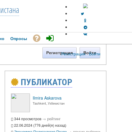
кистана
ио
Опросы
Регистрация
Войти
Регистрация
·
Войти
ПУБЛИКАТОР
Ilmira Askarova
Tashkent, Узбекистан
→
рейтинг
344 просмотров
22.06.2024 (776 дней(я) назад)
→
другие рубрики
Экономика
Политология
Право