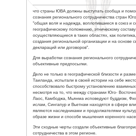
что страны ЮВА должны выступать сообща и помога
сознания регионального сотрудничества стран Юго
"общая воля и надежда, воплотившиеся в союз и с
географическому положению, этническому составу,
осуществляющиеся в таких областях, как политика
создания региональной организации и на основе 
деклараций или договоров".
Для выработки сознания регионального сотруднич
объективные предпосылки.
Дело не только в географической близости и разм
Таиланда, испытали в своей истории на себе жест
способствовало быстрому установлению взаимных
несмотря на то, что между странами Юго- Восточн
Лаос, Камбоджа, Мьянма исповедуют буддизм, Фил
ислам, Сингапур и Вьетнам находятся в сфере вл
являются наследниками и продолжателями культуры
образе жизни и способе мышления коренного насел
Эти сходные черты создали объективные благопри
сотрудничества в этом регионе.