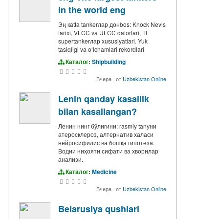
in the world eng
Эң кatta tankerлар донbos: Knock Nevis
tarixi, VLCC va ULCC qatorlari, TI
supertankerлар xususiyatlari. Yuk
tasiqligi va oʻlchamlari rekordlari
Каталог:
Shipbuilding
Вчера
·
от
Uzbekistan Online
Lenin qanday kasallik
bilan kasallangan?
Ленин нинг бўлигини: rasmiy tanуни
атеросклероз, алтернатив халаси
нейросифилис ва бошқа гипотеза.
Водии ниҳояти сифати ва хворилар
анализи.
Каталог:
Medicine
Вчера
·
от
Uzbekistan Online
Belarusiya qushlari