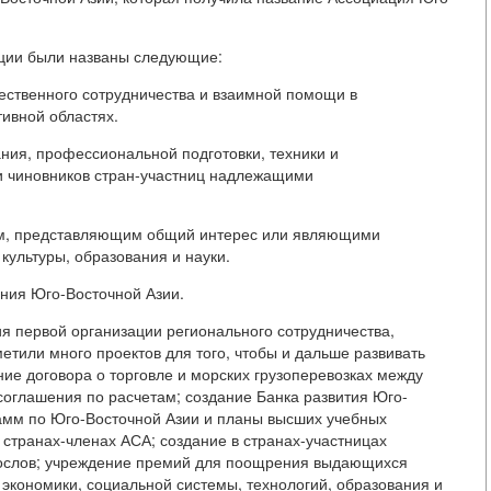
ации были названы следующие:
ественного сотрудничества и взаимной помощи в
тивной областях.
ания, профессиональной подготовки, техники и
и чиновников стран-участниц надлежащими
м, представляющим общий интерес или являющими
культуры, образования и науки.
ения Юго-Восточной Азии.
ния первой организации регионального сотрудничества,
тили много проектов для того, чтобы и дальше развивать
ие договора о торговле и морских грузоперевозках между
соглашения по расчетам; создание Банка развития Юго-
амм по Юго-Восточной Азии и планы высших учебных
 странах-членах АСА; создание в странах-участницах
послов; учреждение премий для поощрения выдающихся
, экономики, социальной системы, технологий, образования и