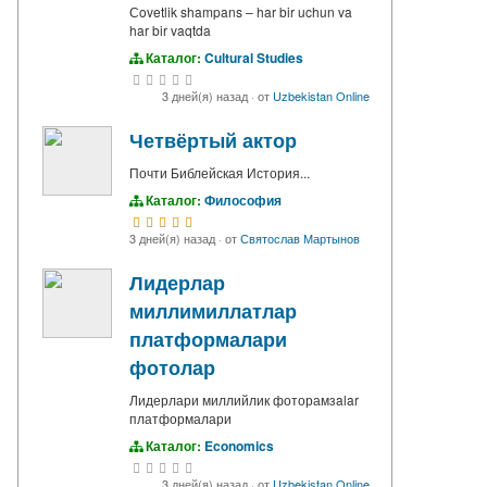
Сovetlik shampans – har bir uchun va
har bir vaqtda
Каталог:
Cultural Studies
3 дней(я) назад
·
от
Uzbekistan Online
Четвёртый актор
Почти Библейская История...
Каталог:
Философия
3 дней(я) назад
·
от
Святослав Мартынов
Лидерлар
миллимиллатлар
платформалари
фотолар
Лидерлари миллийлик фоторамзalar
платформалари
Каталог:
Economics
3 дней(я) назад
·
от
Uzbekistan Online