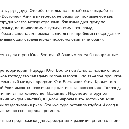
ть друг другу. Это обстоятельство потребовало выработки
-Восточной Азии в интересах ее развития, понимаемое как
отрудничество между странами, близкими друг другу по
 языку, историческому и культурному прошлому,
, безопасность, экономика, социальные проблемы посредством
связывающих страны юридических условий типа общих
ества для стран Юго- Восточной Азии имеются благоприятные
ере территорий. Народы Юго- Восточной Азии, за исключением
окое господство западных колонизаторов. Это тяжелое прошлое
 симпатий между народами Юго-Восточной Азии. Кроме того,
ой Азии имеются различия в религиозных воззрениях (Таиланд,
иппины - католичество, Малайзия, Индонезия и Бруней -
ияния конфуцианства), в целом народы Юго-Восточной Азии
 возделывания риса. Эта культура оставила глубокий след в
ения во всех странах региона.
ятные предпосылки для зарождения и развития регионального