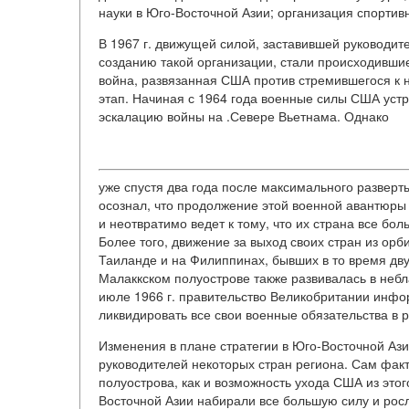
науки в Юго-Восточной Азии; организация спортивн
В 1967 г. движущей силой, заставившей руководит
созданию такой организации, стали происходившие
война, развязанная США против стремившегося к н
этап. Начиная с 1964 года военные силы США ус
эскалацию войны на .Севере Вьетнама. Однако
уже спустя два года после максимального развер
осознал, что продолжение этой военной авантюры
и неотвратимо ведет к тому, что их страна все бо
Более того, движение за выход своих стран из ор
Таиланде и на Филиппинах, бывших в то время дв
Малаккском полуострове также развивалась в неб
июле 1966 г. правительство Великобритании инфо
ликвидировать все свои военные обязательства в р
Изменения в плане стратегии в Юго-Восточной Ази
руководителей некоторых стран региона. Сам факт
полуострова, как и возможность ухода США из этог
Восточной Азии набирали все большую силу и росл