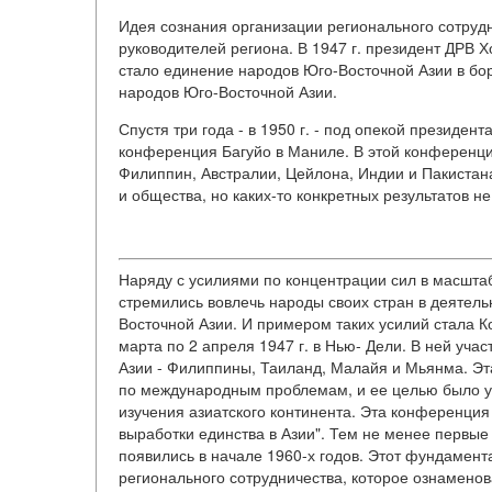
Идея сознания организации регионального сотрудн
руководителей региона. В 1947 г. президент ДРВ 
стало единение народов Юго-Восточной Азии в бор
народов Юго-Восточной Азии.
Спустя три года - в 1950 г. - под опекой президе
конференция Багуйо в Маниле. В этой конференци
Филиппин, Австралии, Цейлона, Индии и Пакиста
и общества, но каких-то конкретных результатов не
Наряду с усилиями по концентрации сил в масшта
стремились вовлечь народы своих стран в деятель
Восточной Азии. И примером таких усилий стала 
марта по 2 апреля 1947 г. в Нью- Дели. В ней учас
Азии - Филиппины, Таиланд, Малайя и Мьянма. Э
по международным проблемам, и ее целью было у
изучения азиатского континента. Эта конференция
выработки единства в Азии". Тем не менее первые
появились в начале 1960-х годов. Этот фундамен
регионального сотрудничества, которое ознамено