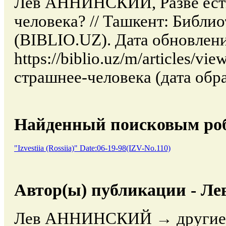
Лев АННИНСКИЙ, Разве есть
человека? // Ташкент: Библи
(BIBLIO.UZ). Дата обновлени
https://biblio.uz/m/articles/v
страшнее-человека (дата обра
Найденный поисковым роб
"Izvestiia (Rossiia)" Date:06-19-98(IZV-No.110)
Автор(ы) публикации - 
Лев АННИНСКИЙ → другие р