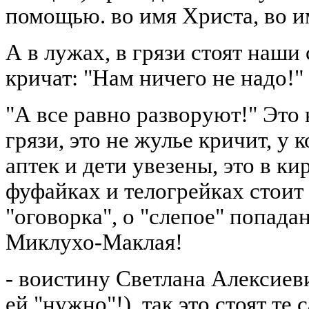
помощью. во имя Христа, во и
А в лужах, в грязи стоят наши
кричат: "Нам ничего не надо!"
"А все равно разворуют!" Это 
грязи, это не жулье кричит, у 
аптек и дети увезены, это в ки
фуфайках и телогрейках стоит 
"оговорка", о "слепое" попада
Миклухо-Маклая!
- воистину Светлана Алексиев
ей "нужно"!), так это стоят те