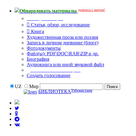
делитесь с миром!
Обнародовать материалы
Тип публикации
Статья, обзор, исследование
Книга
Художественная проза или поэзия
Запись в личном дневнике (блоге)
Фотодокументы
Файл(ы): PDF\DOC\RAR\ZIP и др.
Биография
Аудиокнига или иной звуковой файл
Дополнительные опции:
Создать голосование
UZ
Мир
Узбекистана
БИБЛИОТЕКА