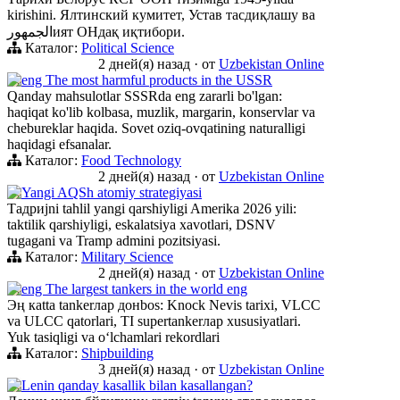
kirishini. Ялтинский кумитет, Устав тасдиқлашу ва
الجمهورият ОНдақ иқтибори.
Каталог:
Political Science
2 дней(я) назад
·
от
Uzbekistan Online
eng The most harmful products in the USSR
Qanday mahsulotlar SSSRda eng zararli bo'lgan:
haqiqat ko'lib kolbasa, muzlik, margarin, konservlar va
chebureklar haqida. Sovet oziq-ovqatining naturalligi
haqidagi efsanalar.
Каталог:
Food Technology
2 дней(я) назад
·
от
Uzbekistan Online
Yangi AQSh atomiy strategiyasi
Тадриjni tahlil yangi qarshiyligi Amerika 2026 yili:
taktilik qarshiyligi, eskalatsiya xavotlari, DSNV
tugagani va Tramp admini pozitsiyasi.
Каталог:
Military Science
2 дней(я) назад
·
от
Uzbekistan Online
eng The largest tankers in the world eng
Эң кatta tankerлар донbos: Knock Nevis tarixi, VLCC
va ULCC qatorlari, TI supertankerлар xususiyatlari.
Yuk tasiqligi va oʻlchamlari rekordlari
Каталог:
Shipbuilding
3 дней(я) назад
·
от
Uzbekistan Online
Lenin qanday kasallik bilan kasallangan?