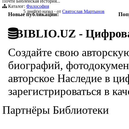
Почти Библейская История...
Каталог:
Философия
5 дней(я) назад
·
от
Святослав Мартынов
Новые публикации:
Поп
BIBLIO.UZ - Цифрова
Создайте свою авторскую
биографий, фотодокумент
авторское Наследие в ци
зарегистрироваться в кач
Партнёры Библиотеки