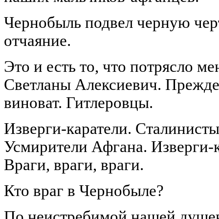
Чернобыль подвел черную чер
отчаяние.
Это и есть то, что потрясло ме
Светланы Алексиевич. Прежде 
виноват. Гитлеровцы.
Изверги-каратели. Сталинисты
Усмирители Афгана. Изверги-к
Враги, враги, враги.
Кто враг в Чернобыле?
По неистребимой нашей душе