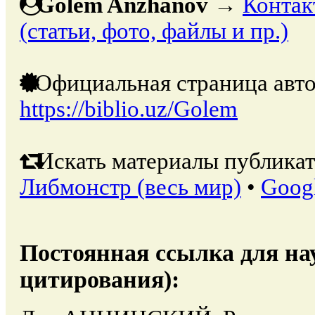
Golem Anzhanov
→
Контак
(статьи, фото, файлы и пр.)
Официальная страница авто
https://biblio.uz/Golem
Искать материалы публикат
Либмонстр (весь мир)
•
Goog
Постоянная ссылка для на
цитирования):