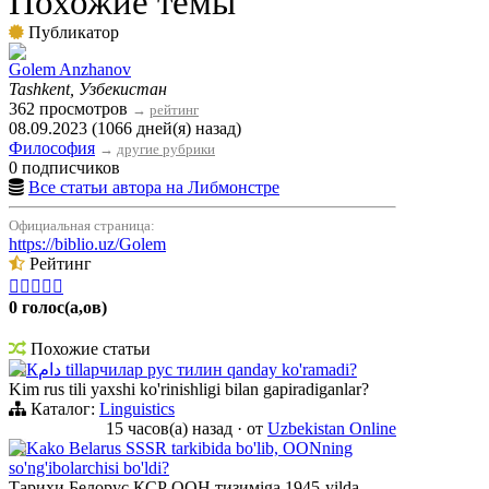
Похожие темы
Публикатор
Golem Anzhanov
Tashkent, Узбекистан
362 просмотров
→
рейтинг
08.09.2023 (1066 дней(я) назад)
Философия
→
другие рубрики
0 подписчиков
Все статьи автора на Либмонстре
Официальная страница:
https://biblio.uz/Golem
Рейтинг





0 голос(а,ов)
Похожие статьи
Кدام tillарчилар рус тилин qanday ko'ramadi?
Kim rus tili yaxshi ko'rinishligi bilan gapiradiganlar?
Каталог:
Linguistics
15 часов(а) назад
·
от
Uzbekistan Online
Kako Belarus SSSR tarkibida bo'lib, OONning
so'ng'ibolarchisi bo'ldi?
Тарихи Белорус КСР ООН тизимiga 1945-yilda