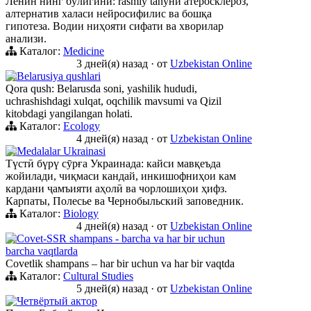
Ленин нинг бўлигини: rasmiy tanуни атеросклероз,
алтернатив халаси нейросифилис ва бошқа
гипотеза. Водии ниҳояти сифати ва хворилар
анализи.
Каталог:
Medicine
3 дней(я) назад
·
от
Uzbekistan Online
Belarusiya qushlari
Qora qush: Belarusda soni, yashilik hududi,
uchrashishdagi xulqat, oqchilik mavsumi va Qizil
kitobdagi yangilangan holati.
Каталог:
Ecology
4 дней(я) назад
·
от
Uzbekistan Online
Medalalar Ukrainasi
Түстӣ бүрү сӯрға Украинада: кайси мавқеъда
жойилади, чиқмаси кандай, инкишофниҳои кам
кардани ҷамъияти аҳолӣ ва чорлошиҳои ҳифз.
Карпаты, Полесье ва Чернобыльский заповедник.
Каталог:
Biology
4 дней(я) назад
·
от
Uzbekistan Online
Сovet-SSR shampans - barcha va har bir uchun
barcha vaqtlarda
Сovetlik shampans – har bir uchun va har bir vaqtda
Каталог:
Cultural Studies
5 дней(я) назад
·
от
Uzbekistan Online
Четвёртый актор