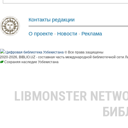
Контакты редакции
О проекте
·
Новости
·
Реклама
Цифровая библиотека Узбекистана
© Все права защищены
2020-2026, BIBLIO.UZ - составная часть международной библиотечной сети Л
Сохраняя наследие Узбекистана
LIBMONSTER NETW
БИБ