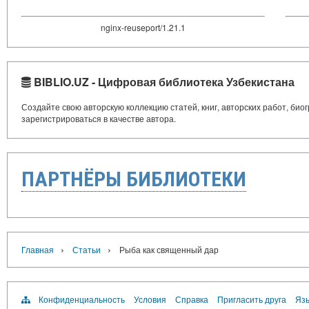
nginx-reuseport/1.21.1
BIBLIO.UZ - Цифровая библиотека Узбекистана
Создайте свою авторскую коллекцию статей, книг, авторских работ, би
зарегистрироваться в качестве автора.
ПАРТНЁРЫ БИБЛИОТЕКИ
›
›
Главная
Статьи
Рыба как священный дар
Конфиденциальность
Условия
Справка
Пригласить друга
Язы