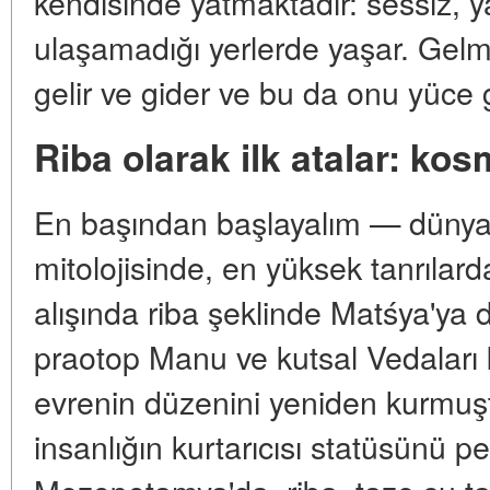
kendisinde yatmaktadır: sessiz, 
ulaşamadığı yerlerde yaşar. Gelme
gelir ve gider ve bu da onu yüce g
Riba olarak ilk atalar: ko
En başından başlayalım — dünyanı
mitolojisinde, en yüksek tanrılarda
alışında riba şeklinde Matśya'ya
praotop Manu ve kutsal Vedaları 
evrenin düzenini yeniden kurmuştu
insanlığın kurtarıcısı statüsünü pek