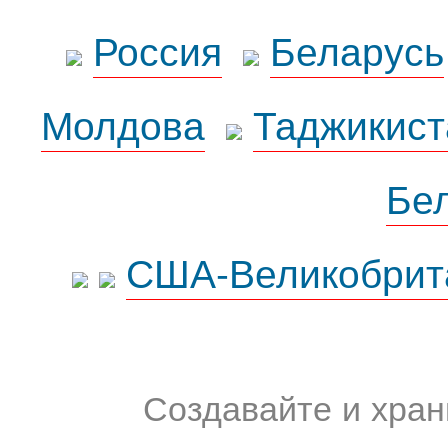
Россия
Беларусь
Молдова
Таджикист
Бе
США-Великобрит
Создавайте и хран