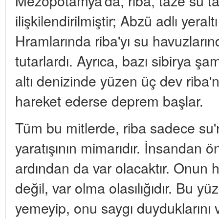
Mezopotamya'da, riba, taze su tanr
ilişkilendirilmiştir; Abzü adlı yeral
Hramlarında riba'yı su havuzların
tutarlardı. Ayrıca, bazı sibirya ş
altı denizinde yüzen üç dev riba'n
hareket ederse deprem başlar.
Tüm bu mitlerde, riba sadece su'n
yaratışının mimarıdır. İnsandan ö
ardından da var olacaktır. Onun 
değil, var olma olasılığıdır. Bu yü
yemeyip, onu saygı duyduklarını v