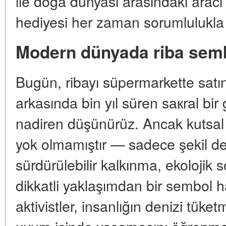
ile doğa dünyası arasındaki aracı
hediyesi her zaman sorumlulukla b
Modern dünyada riba sem
Bugün, ribayı süpermarkette satı
arkasında bin yıl süren sакral b
nadiren düşünürüz. Ancak kutsal
yok olmamıştır — sadece şekil değ
sürdürülebilir kalkınma, ekolojik 
dikkatli yaklaşımdan bir sembol ha
aktivistler, insanlığın denizi tüke