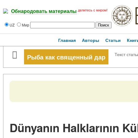
делитесь с миром!
Обнародовать материалы
UZ
Мир
Главная
Авторы
Статьи
Книг
Текст стать
Рыба как священный дар
Dünyanın Halklarının Kül