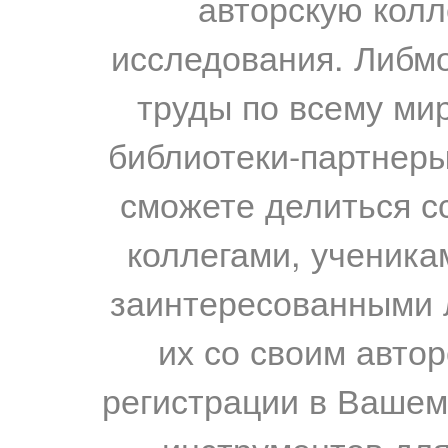
авторскую колл
исследования. Либм
труды по всему мир
библиотеки-партнеры,
сможете делиться с
коллегами, ученика
заинтересованными 
их со своим авто
регистрации в Вашем