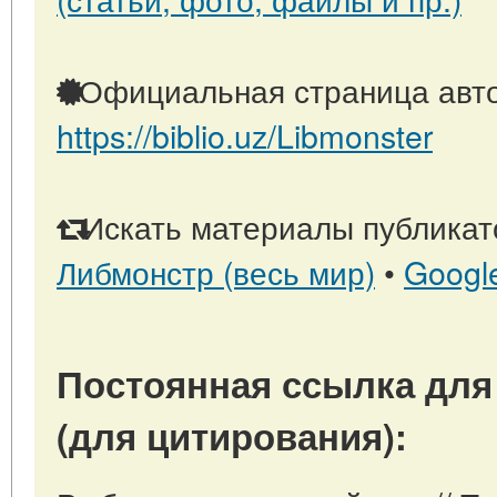
Официальная страница авто
https://biblio.uz/Libmonster
Искать материалы публикато
Либмонстр (весь мир)
•
Googl
Постоянная ссылка для
(для цитирования):