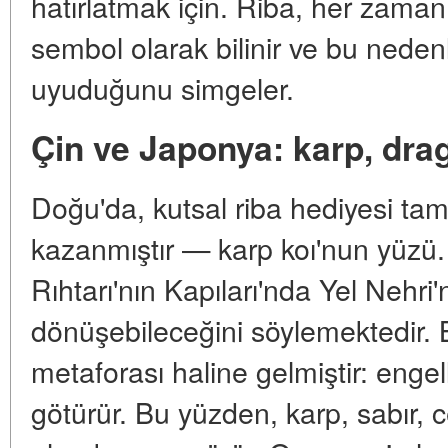
hatırlatmak için. Riba, her zaman 
sembol olarak bilinir ve bu nedenl
uyuduğunu simgeler.
Çin ve Japonya: karp, dra
Doğu'da, kutsal riba hediyesi tam
kazanmıştır — karp koı'nun yüzü. Ç
Rıhtarı'nın Kapıları'nda Yel Nehr
dönüşebileceğini söylemektedir.
metaforası haline gelmiştir: engel
götürür. Bu yüzden, karp, sabır,