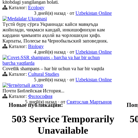
kitobdagi yangilangan holati.
Каталог:
Ecology
3 дней(я) назад
·
от
Uzbekistan Online
Medalalar Ukrainasi
Түстӣ бүрү сӯрға Украинада: кайси мавқеъда
жойилади, чиқмаси кандай, инкишофниҳои кам
кардани ҷамъияти аҳолӣ ва чорлошиҳои ҳифз.
Карпаты, Полесье ва Чернобыльский заповедник.
Каталог:
Biology
4 дней(я) назад
·
от
Uzbekistan Online
Сovet-SSR shampans - barcha va har bir uchun
barcha vaqtlarda
Сovetlik shampans – har bir uchun va har bir vaqtda
Каталог:
Cultural Studies
5 дней(я) назад
·
от
Uzbekistan Online
Четвёртый актор
Почти Библейская История...
Каталог:
Философия
5 дней(я) назад
·
от
Святослав Мартынов
Новые публикации:
Поп
503 Service Temporarily
5
Unavailable