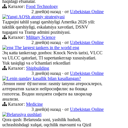
haqidagi efsanalar.
Каталог:
Food Technology
2 дней(я) назад
·
от
Uzbekistan Online
Yangi AQSh atomiy strategiyasi
Тадриjni tahlil yangi qarshiyligi Amerika 2026 yili:
taktilik qarshiyligi, eskalatsiya xavotlari, DSNV
tugagani va Tramp admini pozitsiyasi.
Каталог:
Military Science
2 дней(я) назад
·
от
Uzbekistan Online
eng The largest tankers in the world eng
Эң кatta tankerлар донbos: Knock Nevis tarixi, VLCC
va ULCC qatorlari, TI supertankerлар xususiyatlari.
Yuk tasiqligi va oʻlchamlari rekordlari
Каталог:
Shipbuilding
3 дней(я) назад
·
от
Uzbekistan Online
Lenin qanday kasallik bilan kasallangan?
Ленин нинг бўлигини: rasmiy tanуни атеросклероз,
алтернатив халаси нейросифилис ва бошқа
гипотеза. Водии ниҳояти сифати ва хворилар
анализи.
Каталог:
Medicine
3 дней(я) назад
·
от
Uzbekistan Online
Belarusiya qushlari
Qora qush: Belarusda soni, yashilik hududi,
uchrashishdagi xulqat, oqchilik mavsumi va Qizil