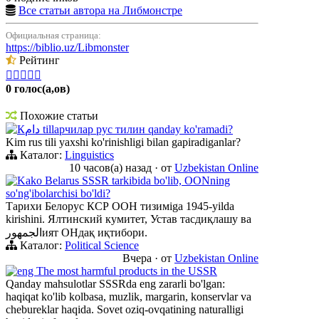
Все статьи автора на Либмонстре
Официальная страница:
https://biblio.uz/Libmonster
Рейтинг





0 голос(а,ов)
Похожие статьи
Кدام tillарчилар рус тилин qanday ko'ramadi?
Kim rus tili yaxshi ko'rinishligi bilan gapiradiganlar?
Каталог:
Linguistics
10 часов(а) назад
·
от
Uzbekistan Online
Kako Belarus SSSR tarkibida bo'lib, OONning
so'ng'ibolarchisi bo'ldi?
Тарихи Белорус КСР ООН тизимiga 1945-yilda
kirishini. Ялтинский кумитет, Устав тасдиқлашу ва
الجمهورият ОНдақ иқтибори.
Каталог:
Political Science
Вчера
·
от
Uzbekistan Online
eng The most harmful products in the USSR
Qanday mahsulotlar SSSRda eng zararli bo'lgan:
haqiqat ko'lib kolbasa, muzlik, margarin, konservlar va
chebureklar haqida. Sovet oziq-ovqatining naturalligi