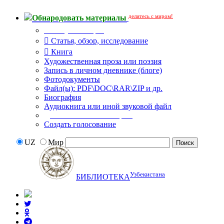
делитесь с миром!
Обнародовать материалы
Тип публикации
Статья, обзор, исследование
Книга
Художественная проза или поэзия
Запись в личном дневнике (блоге)
Фотодокументы
Файл(ы): PDF\DOC\RAR\ZIP и др.
Биография
Аудиокнига или иной звуковой файл
Дополнительные опции:
Создать голосование
UZ
Мир
Узбекистана
БИБЛИОТЕКА