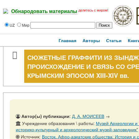
делитесь с миром!
Обнародовать материалы
UZ
Мир
Главная
Авторы
Статьи
Книг
СЮЖЕТНЫЕ ГРАФФИТИ ИЗ ЗЫНДЖ
ПРОИСХОЖДЕНИЕ И СВЯЗЬ СО СР
КРЫМСКИМ ЭПОСОМ XIII-XIV вв.
Автор(ы) публикации
:
Д. А. МОИСЕЕВ
→
Учреждение образования \ работы:
Музей Археологии и
историко-культурный и археологический музей-заповедник"
Источник:
Восток. Афро-азиатские общества: История и современность, № 5, 31 