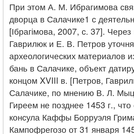
При этом А. М. Ибрагимова св
дворца в Салачике1 с деятель
[Ібрагімова, 2007, с. 37]. Чере
Гаврилюк и Е. В. Петров уточн
археологических материалов и
бань в Салачике, объект датир
концом XVIII в. [Петров, Гаврил
Салачике, по мнению В. Л. Мы
Гиреем не позднее 1453 г., что
консула Каффы Борруэля Грим
Кампофрегозо от 31 января 145