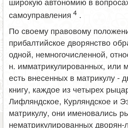
широкую автономию в вопросах
4
самоуправления
.
По своему правовому положен
прибалтийское дворянство обр
одной, немногочисленной, отно
н. имматрикулированных, или 
есть внесенных в матрикулу - 
книгу, каждое из четырех рыцар
Лифляндское, Курляндское и Э
матрикулу, они именовались ры
нематрикулированных дворян-