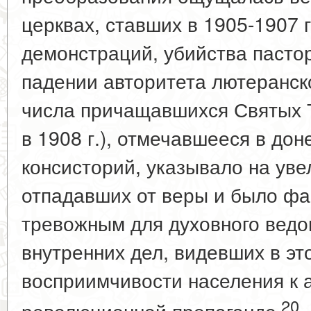
церквах, ставших в 1905-1907 
демонстраций, убийства пасто
падении авторитета лютеранск
числа причащавшихся Святых Т
в 1908 г.), отмечавшееся в до
консисторий, указывало на ув
отпадавших от веры и было ф
тревожным для духовного ведо
внутренних дел, видевших в эт
восприимчивости населения к 
20
революционной пропаганде
.