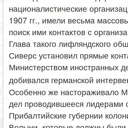
националистические организац
1907 гг., имели весьма массов
поиск ими контактов с организ
Глава такого лифляндского об
Сиверс установил прямые конт
Министерством иностранных де
добивался германской интерве
Особенно же настораживало М
дел проводившееся лидерами 
Прибалтийские губернии колон
Волыни, которые должны были,