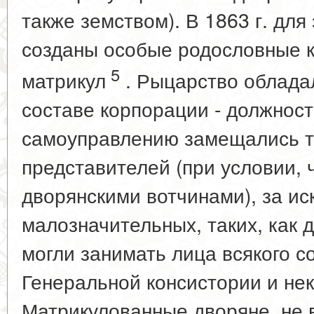
также земством). В 1863 г. для
созданы особые родословные к
5
матрикул
. Рыцарство обладал
составе корпорации - должност
самоуправлению замещались то
представителей (при условии, 
дворянскими вотчинами), за и
малозначительных, таких, как 
могли занимать лица всякого со
Генеральной консистории и нек
Матрикулованные дворяне, не 