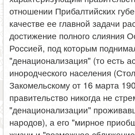
отношении Прибалтийских губер
качестве ее главной задачи р
достижение полного слияния Ос
Россией, под которым поднима
"денационализация" (то есть а
инородческого населения (Сто
Закомельскому от 16 марта 190
правительство никогда не стре
"денационализации" проживавш
народов), а его "мирное приоб
жизни и "возможное сближение