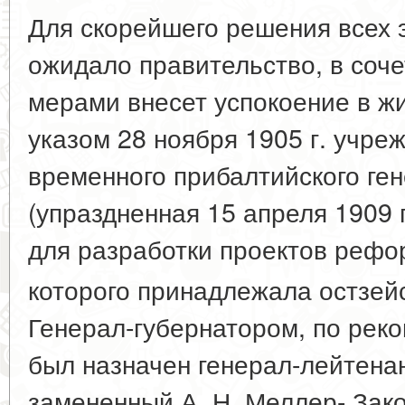
Для скорейшего решения всех э
ожидало правительство, в соч
мерами внесет успокоение в ж
указом 28 ноября 1905 г. учре
временного прибалтийского ге
(упраздненная 15 апреля 1909 
для разработки проектов рефо
которого принадлежала остзей
Генерал-губернатором, по реко
был назначен генерал-лейтенан
замененный А. Н. Меллер- Зак