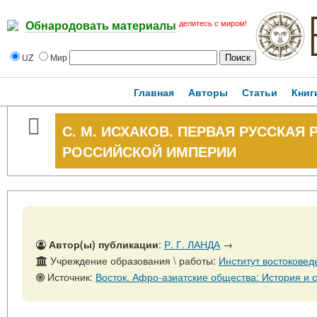
делитесь с миром!
Обнародовать материалы
UZ
Мир
Главная
Авторы
Статьи
Книг
С. М. ИСХАКОВ. ПЕРВАЯ РУССКА
РОССИЙСКОЙ ИМПЕРИИ
Автор(ы) публикации
:
Р. Г. ЛАНДА
→
Учреждение образования \ работы:
Институт востоковед
Источник:
Восток. Афро-азиатские общества: История и современность, № 2, 30