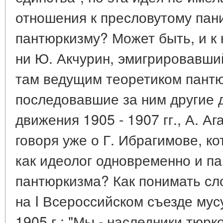
отношения к пресловутому панис
пантюркизму? Может быть, и к
ни Ю. Акчурин, эмигрировавши
там ведущим теоретиком пантю
последовавшие за ним другие 
движения 1905 - 1907 гг., А. Аг
говоря уже о Г. Ибрагимове, к
как идеолог одновременно и п
пантюркизма? Как понимать сл
на I Всероссийском съезде мус
1905 г.: "Мы - наследники тюрк