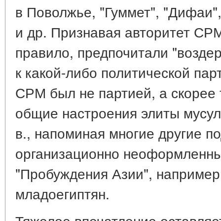
в Поволжье, "Гуммет", "Дифаи"
и др. Признавая авторитет СРМ
правило, предпочитали "возде
к какой-либо политической парт
СРМ был не партией, а скорее
общие настроения элиты мусу
в., напоминая многие другие п
организационно неоформленны
"Пробуждения Азии", наприме
младоегиптян.
Тяжелое впечатление оставляе