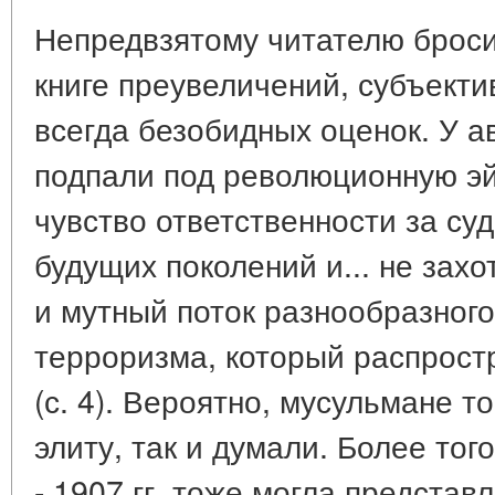
Непредвзятому читателю броси
книге преувеличений, субъекти
всегда безобидных оценок. У а
подпали под революционную э
чувство ответственности за су
будущих поколений и... не захо
и мутный поток разнообразного
терроризма, который распростр
(с. 4). Вероятно, мусульмане т
элиту, так и думали. Более тог
- 1907 гг. тоже могла предста