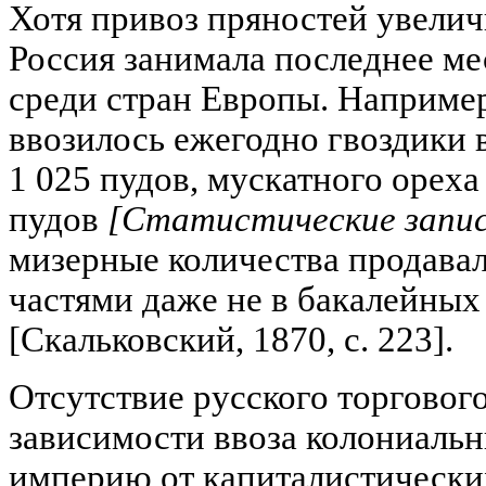
Хотя привоз пряностей увелич
Россия занимала последнее ме
среди стран Европы. Например,
ввозилось ежегодно гвоздики в
1 025 пудов, мускатного ореха 
пудов
[Статистические записк
мизерные количества продава
частями даже не в бакалейных 
[Скальковский, 1870, с. 223].
Отсутствие русского торговог
зависимости ввоза колониаль
империю от капиталистических