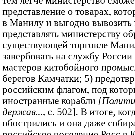
тем легче министерство сможе
представление о товарах, кото
в Манилу и выгодно вывозить 
представлять министерству об
существующей торговле Манил
завербовать на службу России
мастеров китобойного промысл
берегов Камчатки; 5) предотв
российским флагом, под кото
иностранные корабли
[Полити
держав...,
с. 502]. В итоге, ко
обострились и она даже собир
российское поселение Росс в