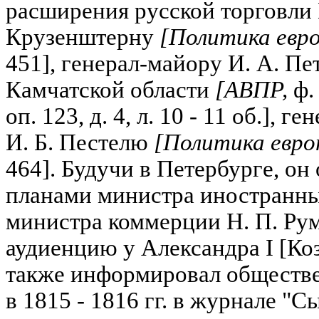
расширения русской торговли 
Крузенштерну
[Политика евро
451], генерал-майору И. А. Пе
Камчатской области
[АВПР,
ф.
оп. 123, д. 4, л. 10 - 11 об.],
И. Б. Пестелю
[Политика евро
464]. Будучи в Петербурге, он
планами министра иностранных
министра коммерции Н. П. Ру
аудиенцию у Александра I [Козл
также информировал обществе
в 1815 - 1816 гг. в журнале "С