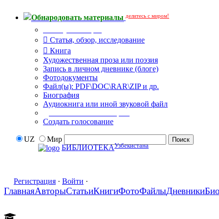
делитесь с миром!
Обнародовать материалы
Тип публикации
Статья, обзор, исследование
Книга
Художественная проза или поэзия
Запись в личном дневнике (блоге)
Фотодокументы
Файл(ы): PDF\DOC\RAR\ZIP и др.
Биография
Аудиокнига или иной звуковой файл
Дополнительные опции:
Создать голосование
UZ
Мир
Узбекистана
БИБЛИОТЕКА
Регистрация
·
Войти
·
Главная
Авторы
Статьи
Книги
Фото
Файлы
Дневники
Би