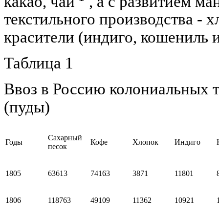
какао, чай
, а с развитием м
текстильного производства - 
красители (индиго, кошениль и 
Таблица 1
Ввоз в Россию колониальных то
(пуды)
Сахарный
Годы
Кофе
Хлопок
Индиго
песок
1805
63613
74163
3871
11801
1806
118763
49109
11362
10921