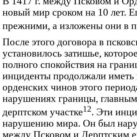
В 1417 г. между Псковом и О
новый мир сроком на 10 лет. Е
прежними, а изложены они в п
После этого договора в псков
установилось затишье, которое
полного спокойствия на гран
инциденты продолжали иметь 
орденских чинов этого период
нарушениях границы, главным 
12
дерптском участке
. Эти инц
нарушению мира. Он был наруш
между Псковом и Дерптским е