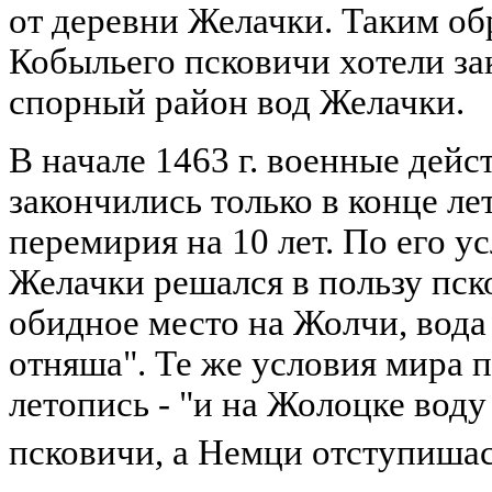
от деревни Желачки. Таким об
Кобыльего псковичи хотели за
спорный район вод Желачки.
В начале 1463 г. военные дейс
закончились только в конце л
перемирия на 10 лет. По его у
Желачки решался в пользу пско
обидное место на Жолчи, вода 
отняша". Те же условия мира п
летопись - "и на Жолоцке вод
псковичи, а Немци отступиша