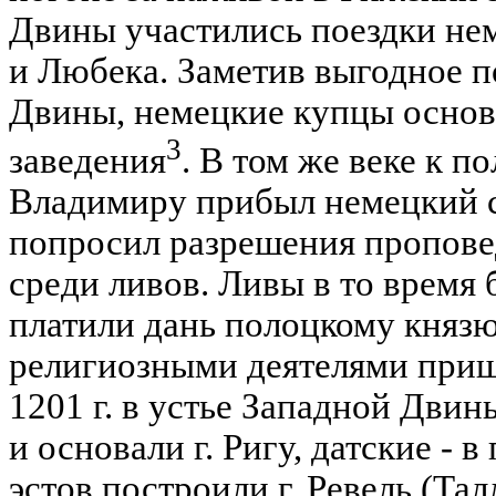
Двины участились поездки не
и Любека. Заметив выгодное п
Двины, немецкие купцы основа
3
заведения
. В том же веке к п
Владимиру прибыл немецкий 
попросил разрешения пропове
среди ливов. Ливы в то время
платили дань полоцкому князю
религиозными деятелями приш
1201 г. в устье Западной Двин
и основали г. Ригу, датские - 
эстов построили г. Ревель (Та