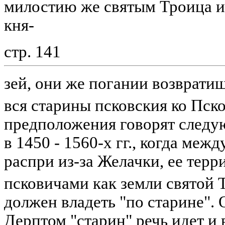
милостию же святым Троица и
кня-
стр. 141
зей, они же погании возвратиш
вся старины псковския ко Пск
предположения говорят следу
в 1450 - 1560-х гг., когда ме
распри из-за Желачки, ее терр
псковичами как земли святой
должен владеть "по старине". 
Дерптом "старин" речь идет и 