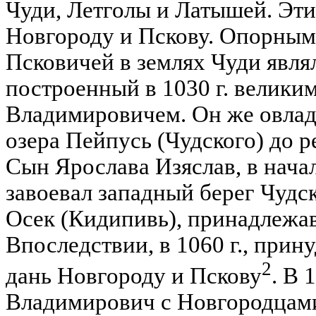
Чуди, Летголы и Латышей. Эти
Новгороду и Пскову. Опорным
Псковичей в землях Чуди явля
построенный в 1030 г. велики
Владимировичем. Он же овлад
озера Пейпусь (Чудского) до 
Сын Ярослава Изяслав, в нача
завоевал западный берег Чудск
Осек (Кидипивь), принадлежа
Впоследствии, в 1060 г., прин
2
дань Новгороду и Пскову
. В 
Владимирович с Новгородцам