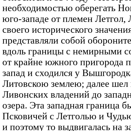
необходимостью оберегать Но
юго-западе от племен Летгол, 
своего исторического значения
представляли собой оборонит
вдоль границы с немирными с
от крайне южного пригорода п
запад и сходился у Вышгородк
Литовскою землею; далее шел 
Ливонских владений до западн
озера. Эта западная граница б
Псковичей с Летголью и Чудь
и поэтому то выдвигалась на з