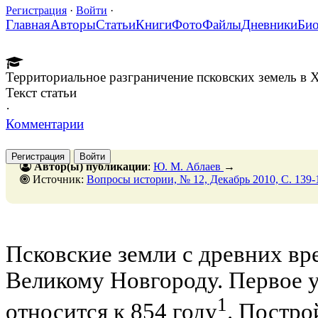
Регистрация
·
Войти
·
Главная
Авторы
Статьи
Книги
Фото
Файлы
Дневники
Би
Территориальное разграничение псковских земель в 
Текст статьи
·
Комментарии
Регистрация
Войти
Автор(ы) публикации
:
Ю. М. Аблаев
→
Источник:
Вопросы истории, № 12, Декабрь 2010, C. 139
Псковские земли с древних в
Великому Новгороду. Первое 
1
относится к 854 году
. Постро