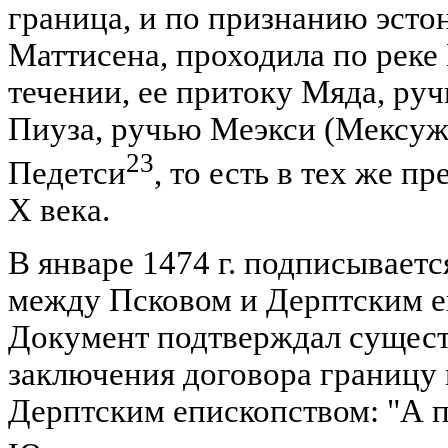
граница, и по признанию эстон
Маттисена, проходила по реке
течении, ее притоку Мяда, руч
Пиуза, ручью Меэкси (Мексужи
23
Педетси
, то есть в тех же п
X века.
В январе 1474 г. подписывает
между Псковом и Дерптским еп
Документ подтверждал сущес
заключения договора границу
Дерптским епископством: "А 