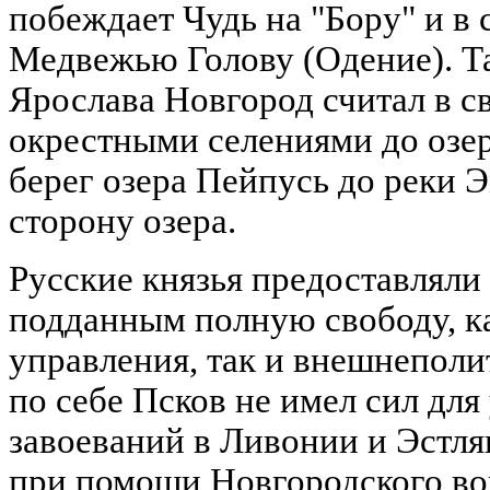
побеждает Чудь на "Бору" и в 
Медвежью Голову (Одение). Та
Ярослава Новгород считал в св
окрестными селениями до озер
берег озера Пейпусь до реки 
сторону озера.
Русские князья предоставлял
подданным полную свободу, ка
управления, так и внешнепол
по себе Псков не имел сил для
завоеваний в Ливонии и Эстл
при помощи Новгородского во