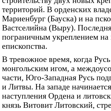
строительству двух новых кре
территорий. В орденских влад
Мариенбург (Бауска) и на пск
Вастселийна (Выру). Последня
пограничным укреплением на 
епископства.
В тревожное время, когда Русь
монгольским игом, а междоусо
части, Юго-Западная Русь под
и Литвы. На западе начинаетс
наступления Ордена и литовск
князь Витовит Литовский, ст