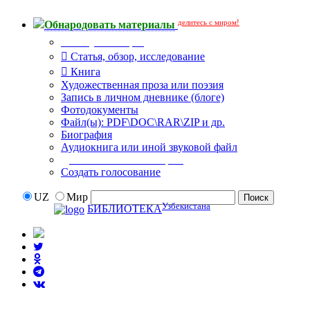
делитесь с миром!
Обнародовать материалы
Тип публикации
Статья, обзор, исследование
Книга
Художественная проза или поэзия
Запись в личном дневнике (блоге)
Фотодокументы
Файл(ы): PDF\DOC\RAR\ZIP и др.
Биография
Аудиокнига или иной звуковой файл
Дополнительные опции:
Создать голосование
UZ
Мир
Узбекистана
БИБЛИОТЕКА