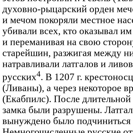
духовно-рыцарский орден меч
и мечом покоряли местное на
убивали всех, кто оказывал и
и переманивая на свою сторо
старейшин, разжигая между ни
натравливали латгалов и ливов
4
русских
. В 1207 г. крестоно
(Ливаны), а через некоторое в
(Екабпилс). После длительной
замка были разрушены. Латгал
вынуждено было подчиниться 
Немногочисленные русские о