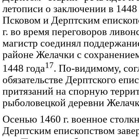
летописи о заключении в 1448
Псковом и Дерптским епископс
г. во время переговоров ливон
магистр соединял поддержани
районе Желачки с сохранение
17
1448 года
. По-видимому, сог
обязательстве Дерптского епис
притязаний на спорную терри
рыболовецкой деревни Желачк
Осенью 1460 г. военное столк
Дерптским епископством заве