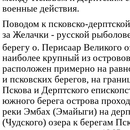
военные действия.
Поводом к псковско-дерптской
за Желачки - русской рыболо
берегу о. Перисаар Великого о
наиболее крупный из островов
расположен примерно на равн
и псковских берегов, на гран
Пскова и Дерптского епископс
южного берега острова проход
реки Эмбах (Эмайыги) на дерп
(Чудского) озера к берегам П