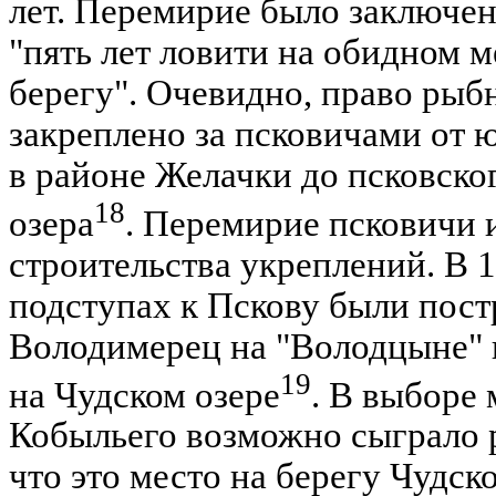
лет. Перемирие было заключено
"пять лет ловити на обидном 
берегу". Очевидно, право рыб
закреплено за псковичами от 
в районе Желачки до псковско
18
озера
. Перемирие псковичи 
строительства укреплений. В 1
подступах к Пскову были пос
Володимерец на "Володцыне" 
19
на Чудском озере
. В выборе 
Кобыльего возможно сыграло р
что это место на берегу Чудско