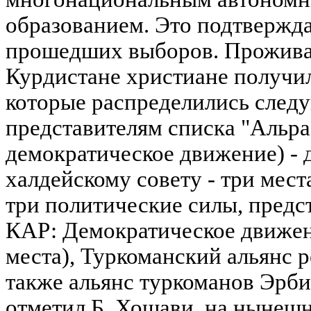
образованием. Это подтвержда
прошедших выборов. Прожив
Курдистане христиане получил
которые распределились след
представителям списка "Альр
демократическое движение) - 
халдейскому совету - три мес
три политические силы, пред
КАР: Демократическое движен
места), Туркоманский альянс р
также альянс туркоманов Эрби
отметил Б. Хошави, на нынеш