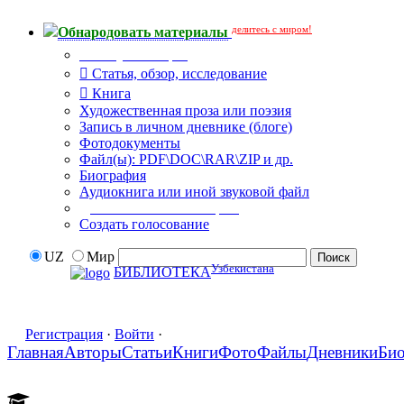
делитесь с миром!
Обнародовать материалы
Тип публикации
Статья, обзор, исследование
Книга
Художественная проза или поэзия
Запись в личном дневнике (блоге)
Фотодокументы
Файл(ы): PDF\DOC\RAR\ZIP и др.
Биография
Аудиокнига или иной звуковой файл
Дополнительные опции:
Создать голосование
UZ
Мир
Узбекистана
БИБЛИОТЕКА
Регистрация
·
Войти
·
Главная
Авторы
Статьи
Книги
Фото
Файлы
Дневники
Би