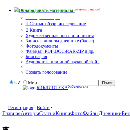
делитесь с миром!
Обнародовать материалы
Тип публикации
Статья, обзор, исследование
Книга
Художественная проза или поэзия
Запись в личном дневнике (блоге)
Фотодокументы
Файл(ы): PDF\DOC\RAR\ZIP и др.
Биография
Аудиокнига или иной звуковой файл
Дополнительные опции:
Создать голосование
UZ
Мир
Узбекистана
БИБЛИОТЕКА
Регистрация
·
Войти
·
Главная
Авторы
Статьи
Книги
Фото
Файлы
Дневники
Би