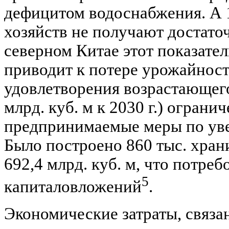
дефицитом водоснабжения. А 
хозяйств не получают достато
северном Китае этот показател
приводит к потере урожайнос
удовлетворения возрастающего
млрд. куб. м к 2030 г.) ограни
предпринимаемые меры по уве
Было построено 860 тыс. хра
692,4 млрд. куб. м, что потре
5
капиталовложений
.
Экономические затраты, связа