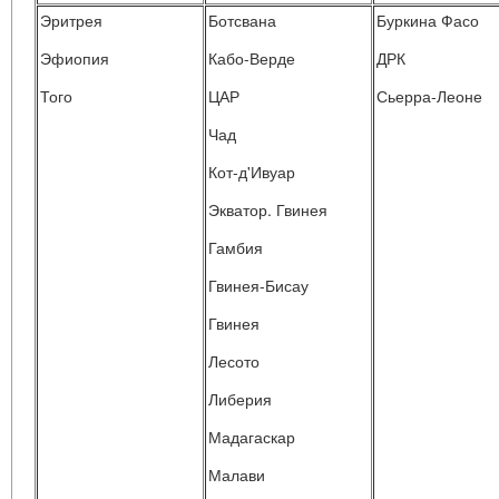
Эритрея
Ботсвана
Буркина Фасо
Эфиопия
Кабо-Верде
ДРК
Того
ЦАР
Сьерра-Леоне
Чад
Кот-д'Ивуар
Экватор. Гвинея
Гамбия
Гвинея-Бисау
Гвинея
Лесото
Либерия
Мадагаскар
Малави