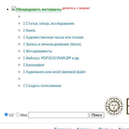
делитесь с миром!
Обнародовать материалы
Тип публикации
Статья, обзор, исследование
Книга
Художественная проза или поэзия
Запись в личном дневнике (блоге)
Фотодокументы
Файл(ы): PDF\DOC\RAR\ZIP и др.
Биография
Аудиокнига или иной звуковой файл
Дополнительные опции:
Создать голосование
UZ
Мир