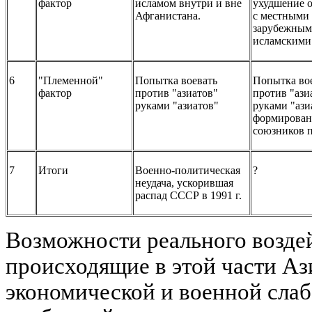
фактор
исламом внутри и вне
ухудшение 
Афганистана.
с местными
зарубежны
исламскими
6
"Племенной"
Попытка воевать
Попытка во
фактор
против "азиатов"
против "ази
руками "азиатов"
руками "ази
формирован
союзников 
7
Итоги
Военно-политическая
?
неудача, ускорившая
распад СССР в 1991 г.
Возможности реального воздей
происходящие в этой части Аз
экономической и военной слаб