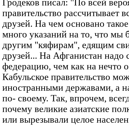
Гродеков писал: "По всей вер
правительство рассчитывает вс
друзей. На чем основано тако
много указаний на то, что мы
другим "кяфирам", едящим сви
друзей... На Афганистан надо 
федерацию, чем как на нечто 
Кабульское правительство мож
иностранными державами, а на
по- своему. Так, впрочем, всег
почему великие азиатские пол
или вырезывали целое населен