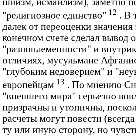
шиизм, исмаилизм), заметно 
12
"религиозное единство"
. В 
далек от переоценки значения 
конечном счете сделал вывод о
"разноплеменности" и внутри
отличиях, мусульмане Афгани
"глубоким недоверием" и "не
13
европейцам
. По мнению Сн
"внешнего мира" серьезно вовл
призрачны и утопичны, поско
расчеты могут повести (всегд
ту или иную сторону, но чувст