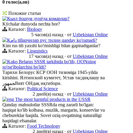
0 голос(а,ов)
Похожие статьи
Кьил бошум дунёда комарлар?
Kӯchalar dunyoda nechta bor?
Каталог:
Biology
5 часов(а) назад
·
от
Uzbekistan Online
Кدام tillарчилар рус тилин qanday ko'ramadi?
Kim rus tili yaxshi ko'rinishligi bilan gapiradiganlar?
Каталог:
Linguistics
17 часов(а) назад
·
от
Uzbekistan Online
Kako Belarus SSSR tarkibida bo'lib, OONning
so'ng'ibolarchisi bo'ldi?
Тарихи Белорус КСР ООН тизимiga 1945-yilda
kirishini. Ялтинский кумитет, Устав тасдиқлашу ва
الجمهورият ОНдақ иқтибори.
Каталог:
Political Science
2 дней(я) назад
·
от
Uzbekistan Online
eng The most harmful products in the USSR
Qanday mahsulotlar SSSRda eng zararli bo'lgan:
haqiqat ko'lib kolbasa, muzlik, margarin, konservlar va
chebureklar haqida. Sovet oziq-ovqatining naturalligi
haqidagi efsanalar.
Каталог:
Food Technology
2 дней(я) назад
·
от
Uzbekistan Online