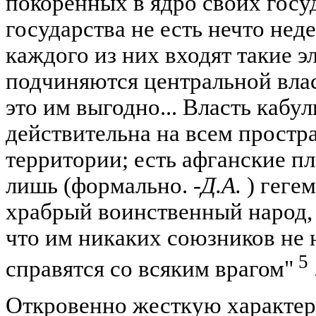
покоренных в ядро своих госуд
государства не есть нечто нед
каждого из них входят такие э
подчиняются центральной влас
это им выгодно... Власть кабу
действительна на всем простр
территории; есть афганские п
лишь (формально.
-Д.А.
) геге
храбрый воинственный народ, 
что им никаких союзников не 
5
справятся со всяким врагом"
Откровенно жесткую характер