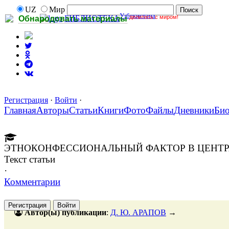
UZ
Мир
Узбекистана
делитесь с миром!
БИБЛИОТЕКА
Обнародовать материалы
Регистрация
·
Войти
·
Главная
Авторы
Статьи
Книги
Фото
Файлы
Дневники
Би
ЭТНОКОНФЕССИОНАЛЬНЫЙ ФАКТОР В ЦЕНТРА
Текст статьи
·
Комментарии
Регистрация
Войти
Автор(ы) публикации
:
Д. Ю. АРАПОВ
→