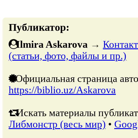
Публикатор:
Ilmira Askarova
→
Контакт
(статьи, фото, файлы и пр.)
Официальная страница авто
https://biblio.uz/Askarova
Искать материалы публикат
Либмонстр (весь мир)
•
Goog