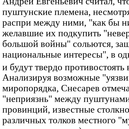
Андрей Евгеньевич считал, чт
пуштунские племена, несмотря
распри между ними, "как бы н
желавшие их подкупить "невер
большой войны" сольются, за
национальные интересы", в о
и будут твердо противостоять
Анализируя возможные "уязви
миропорядка, Снесарев отмеч
"неприязнь" между пуштунами
провинций, известные столкн
различных толков местного "м