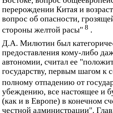
Востоке, вопрос общеевропей
перерождении Китая и возрас
вопрос об опасности, грозяще
8
стороны желтой расы"
.
Д.А. Милютин был категорич
предоставления кому-либо да
автономии, считал ее "положи
государству, первым шагом к с
полному отпадению от государ
убеждению, все настоящее и б
(как и в Европе) в конечном сч
честной администрации". Гла