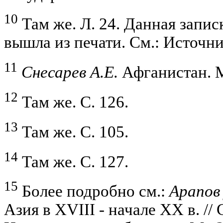
10
Там же. Л. 24. Данная запи
вышла из печати. См.: Источник
11
Снесарев А.Е.
Афганистан. М.
12
Там же. С. 126.
13
Там же. С. 105.
14
Там же. С. 127.
15
Более подробно см.:
Арапов
Азия в XVIII - начале XX в. //