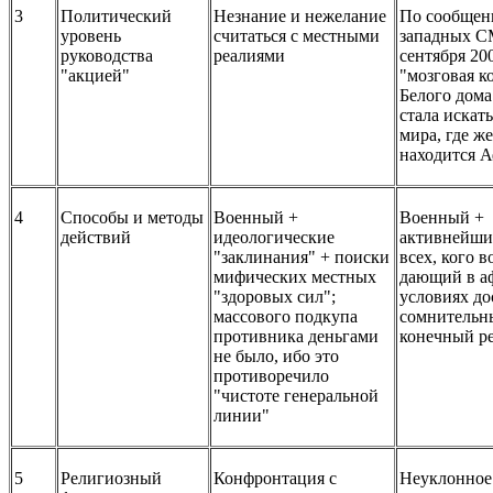
3
Политический
Незнание и нежелание
По сообще
уровень
считаться с местными
западных С
руководства
реалиями
сентября 200
"акцией"
"мозговая к
Белого дома
стала искать
мира, где же
находится 
4
Способы и методы
Военный +
Военный +
действий
идеологические
активнейши
"заклинания" + поиски
всех, кого 
мифических местных
дающий в а
"здоровых сил";
условиях до
массового подкупа
сомнительн
противника деньгами
конечный ре
не было, ибо это
противоречило
"чистоте генеральной
линии"
5
Религиозный
Конфронтация с
Неуклонное