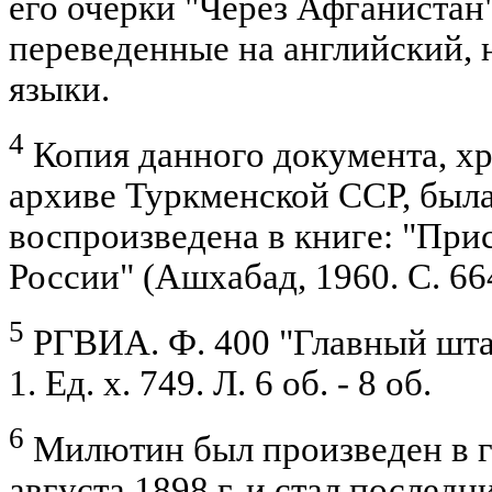
его очерки "Через Афганистан"
переведенные на английский,
языки.
4
Копия данного документа, х
архиве Туркменской ССР, был
воспроизведена в книге: "Пр
России" (Ашхабад, 1960. С. 66
5
РГВИА. Ф. 400 "Главный штаб
1. Ед. х. 749. Л. 6 об. - 8 об.
6
Милютин был произведен в 
августа 1898 г. и стал после