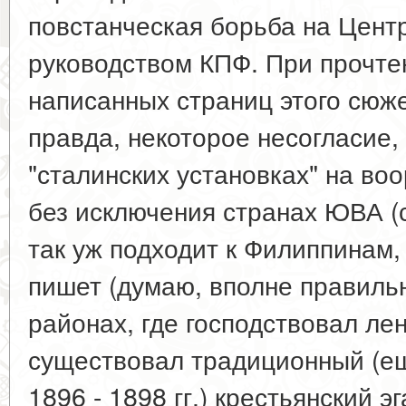
повстанческая борьба на Цент
руководством КПФ. При прочте
написанных страниц этого сюже
правда, некоторое несогласие,
"сталинских установках" на во
без исключения странах ЮВА (с.
так уж подходит к Филиппинам,
пишет (думаю, вполне правильн
районах, где господствовал ле
существовал традиционный (е
1896 - 1898 гг.) крестьянский э