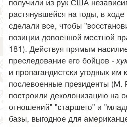
получили из рук США независим
растянувшейся на годы, в ход
сделали все, чтобы "восстано
позиции довоенной местной пр
181). Действуя прямым насилие
преследование его бойцов -
ху
и пропагандистски угодных им 
послевоенные президенты (М. 
построили деколонизацию на о
отношений" "старшего" и "млад
базы, выгодное для американц