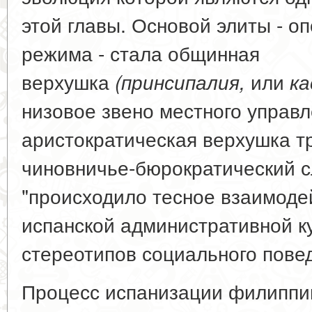
этой главы. Основой элиты - о
режима - стала общинная
верхушка
или
(принсипалия,
ка
низовое звено местного управ
аристократическая верхушка 
чиновничье-бюрократический сл
"происходило тесное взаимоде
испанской административной к
стереотипов социального поведе
Процесс испанизации филиппи