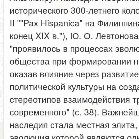
исторического 300-летнего кол
II ""Pax Hispanica" на Филиппин
конец XIX в."), Ю. О. Левтонов
"проявилось в процессах эвол
общества при формировании но
оказав влияние через развити
политической культуры на соз
стереотипов взаимодействия т
современного" (с. 38). Важней
наследия стала местная элита
эволюция которой являются од