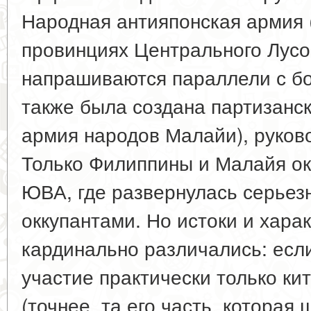
Народная антияпонская армия 
провинциях Центрального Лусо
напрашиваются параллели с бо
также была создана партизанс
армия народов Малайи), руков
Только Филиппины и Малайя ок
ЮВА, где развернулась серьез
оккупантами. Но истоки и хара
кардинально различались: есл
участие практически только ки
(точнее, та его часть, которая 