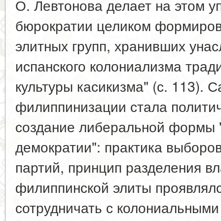
О. Левтонова делает на этом у
бюрократии целиком формиров
элитных групп, хранивших уна
испанского колониализма трад
культуры касикизма" (с. 113).
филиппинизации стала политич
создание либеральной формы 
демократии": практика выборов
партий, принцип разделения вл
филиппинской элиты проявлялс
сотрудничать с колониальными