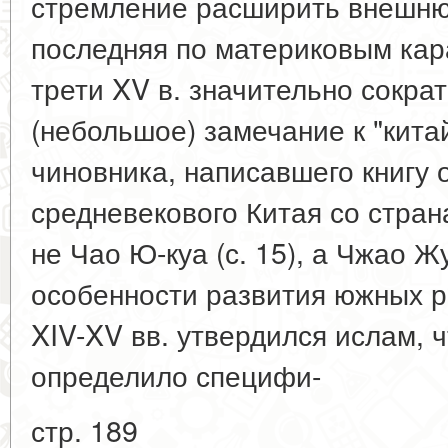
стремление расширить внешню
последняя по материковым кар
трети XV в. значительно сокра
(небольшое) замечание к "кита
чиновника, написавшего книгу 
средневекового Китая со стра
не Чао Ю-куа (с. 15), а Чжао Ж
особенности развития южных р
XIV-XV вв. утвердился ислам, 
определило специфи-
стр. 189