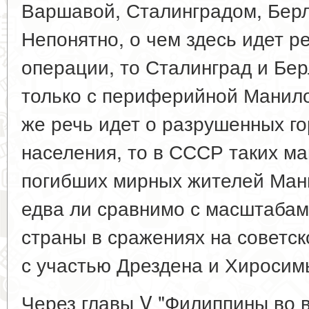
Варшавой, Сталинградом, Берли
Непонятно, о чем здесь идет р
операции, то Сталинград и Бе
только с периферийной Манило
же речь идет о разрушенных го
населения, то в СССР таких ман
погибших мирных жителей Мани
едва ли сравнимо с масштабам
страны в сражениях на советс
с участью Дрездена и Хиросим
Через главы V "Филиппины во 