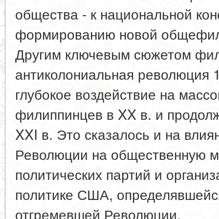
общества - к национальной ко
формированию новой общефилип
Другим ключевым сюжетом фил
антиколониальная революция 18
глубокое воздействие на масс
филиппинцев в XX в. и продол
XXI в. Это сказалось и на вли
Революции на общественную м
политических партий и организ
политике США, определявшейся
отгремевшей Революции.