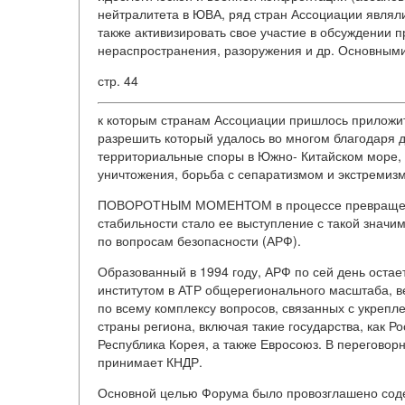
нейтралитета в ЮВА, ряд стран Ассоциации являл
также активизировать свое участие в обсуждении 
нераспространения, разоружения и др. Основным
стр. 44
к которым странам Ассоциации пришлось приложит
разрешить который удалось во многом благодаря 
территориальные споры в Южно- Китайском море, 
уничтожения, борьба с сепаратизмом и экстремиз
ПОВОРОТНЫМ МОМЕНТОМ в процессе превращения
стабильности стало ее выступление с такой знач
по вопросам безопасности (АРФ).
Образованный в 1994 году, АРФ по сей день ост
институтом в АТР общерегионального масштаба, в
по всему комплексу вопросов, связанных с укрепл
страны региона, включая такие государства, как Р
Республика Корея, а также Евросоюз. В переговор
принимает КНДР.
Основной целью Форума было провозглашено соде