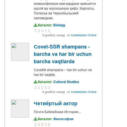
инкишофниҳои кам кардани ҷамъияти
аҳолӣ ва чорлошиҳои ҳифз. Карпаты,
Полесье ва Чернобыльский
заповедник.
Каталог:
Biology
3 дней(я) назад
·
от
Uzbekistan Online
Сovet-SSR shampans -
barcha va har bir uchun
barcha vaqtlarda
Сovetlik shampans – har bir uchun va
har bir vaqtda
Каталог:
Cultural Studies
4 дней(я) назад
·
от
Uzbekistan Online
Четвёртый актор
Почти Библейская История...
Каталог:
Философия