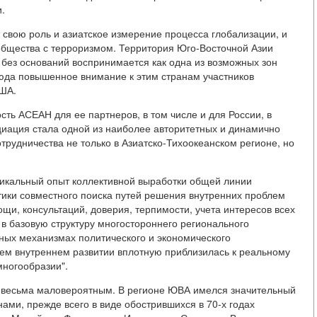
.
т свою роль и азиатское измерение процесса глобализации, и
бщества с терроризмом. Территория Юго-Восточной Азии
 без оснований воспринимается как одна из возможных зон
сюда повышенное внимание к этим странам участников
США.
сть АСЕАН для ее партнеров, в том числе и для России, в
циация стала одной из наиболее авторитетных и динамично
рудничества не только в Азиатско-Тихоокеанском регионе, но
никальный опыт коллективной выработки общей линии
тики совместного поиска путей решения внутренних проблем
и, консультаций, доверия, терпимости, учета интересов всех
в базовую структуру многостороннего регионального
ных механизмах политического и экономического
оем внутреннем развитии вплотную приблизилась к реальному
многообразии".
сь весьма маловероятным. В регионе ЮВА имелся значительный
ми, прежде всего в виде обострившихся в 70-х годах