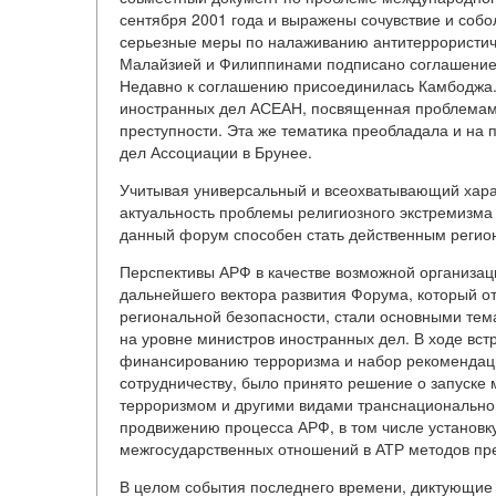
сентября 2001 года и выражены сочувствие и соб
серьезные меры по налаживанию антитеррористиче
Малайзией и Филиппинами подписано соглашение
Недавно к соглашению присоединилась Камбоджа. 
иностранных дел АСЕАН, посвященная проблемам
преступности. Эта же тематика преобладала и на
дел Ассоциации в Брунее.
Учитывая универсальный и всеохватывающий харак
актуальность проблемы религиозного экстремизма
данный форум способен стать действенным регио
Перспективы АРФ в качестве возможной организац
дальнейшего вектора развития Форума, который 
региональной безопасности, стали основными тем
на уровне министров иностранных дел. В ходе вс
финансированию терроризма и набор рекомендаци
сотрудничеству, было принято решение о запуске
терроризмом и другими видами транснационально
продвижению процесса АРФ, в том числе установку
межгосударственных отношений в АТР методов пр
В целом события последнего времени, диктующие