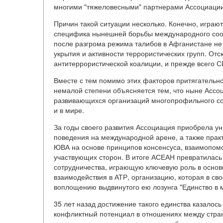
многими "тяжеловесными" партнерами Ассоциации
Причин такой ситуации несколько. Конечно, играю
специфика нынешней борьбы международного соо
после разгрома режима талибов в Афганистане не
укрытия и активности террористических групп. От
антитеррористической коалиции, и прежде всего 
Вместе с тем помимо этих факторов притягательно
немалой степени объясняется тем, что ныне Ассо
развивающихся организаций многопрофильного сот
и в мире.
За годы своего развития Ассоциация приобрела у
поведения на международной арене, а также прак
ЮВА на основе принципов консенсуса, взаимопомощ
участвующих сторон. В итоге АСЕАН превратилась 
сотрудничества, играющую ключевую роль в основ
взаимодействия в АТР, организацию, которая в св
воплощению выдвинутого ею лозунга "Единство в 
35 лет назад достижение такого единства казало
конфликтный потенциал в отношениях между страна