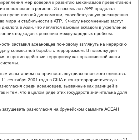
 укрепления мер доверия к развитию механизмов превентивной
я конфликтов в регионе. За восемь лет АРФ проделал
одов превентивной дипломатии, способствующую расширению
ю мира и стабильности в АТР. К числу несомненных заслуг
диалога в Азии, что является важным вкладом в укрепление
оронних подходов к решению международных проблем.
ности заставил асеановцев по-новому взглянуть на иерархию
адачу совместной борьбы с терроризмом. В повестку дня
ия в противодействии терроризму как органической части
 системы.
ным испытанием на прочность внутриасеановского единства.
 11 сентября 2001 года в США и контртеррористическую
зногласия среди асеановцев, вызванные как разницей в
ак и тем, что в целом ряде этих государств значительна доля
ь затушевать разногласия на брунейском саммите АСЕАН
 терроризма, в котором осуждены террористические акты 11