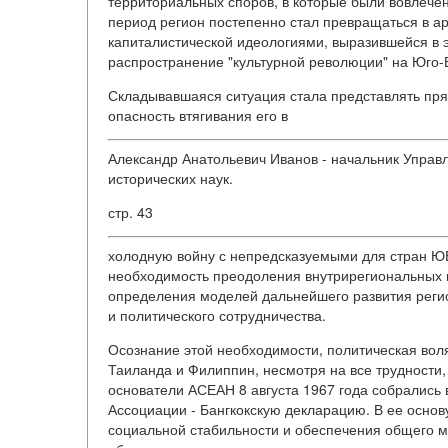
территориальных споров, в которые были вовлече
период регион постепенно стал превращаться в а
капиталистической идеологиями, выразившейся в 
распространение "культурной революции" на Юго-
Складывавшаяся ситуация стала представлять пря
опасность втягивания его в
Александр Анатольевич Иванов - начальник Управ
исторических наук.
стр. 43
холодную войну с непредсказуемыми для стран Ю
необходимость преодоления внутрирегиональных 
определения моделей дальнейшего развития регио
и политического сотрудничества.
Осознание этой необходимости, политическая вол
Таиланда и Филиппин, несмотря на все трудности,
основатели АСЕАН 8 августа 1967 года собрались 
Ассоциации - Бангкокскую декларацию. В ее основ
социальной стабильности и обеспечения общего м