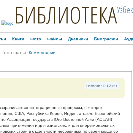
БИБЛИОТЕКА
Узбе
тьи
Книги
Фото
Файлы
Дневники
Биографии
Ауд
Текст статьи
·
Комментарии
Libmonster ID: UZ-951
зворачиваются интеграционные процессы, в которые
 Япония, США, Республика Корея, Индия, а также Европейский
 что Ассоциация государств Юго-Восточной Азии (АСЕАН)
олем притяжения и для азиатских, и для внерегиональных
сеановских стран в отдельности несравнима по своей мощи со