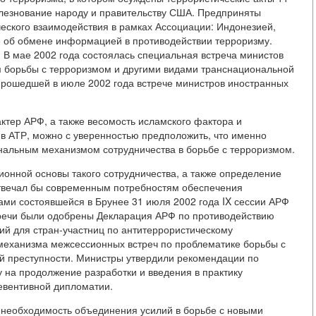
олезнование народу и правительству США. Предприняты
ского взаимодействия в рамках Ассоциации: Индонезией,
 об обмене информацией в противодействии терроризму.
В мае 2002 года состоялась специальная встреча министов
 борьбы с терроризмом и другими видами транснациональной
 прошедшей в июле 2002 года встрече министров иностранных
тер АРФ, а также весомость исламского фактора и
 в АТР, можно с уверенностью предположить, что именно
нальным механизмом сотрудничества в борьбе с терроризмом.
ионной основы такого сотрудничества, а также определение
отвечал бы современным потребностям обеспечения
ами состоявшейся в Брунее 31 июля 2002 года IX сессии АРФ
тречи были одобрены Декларация АРФ по противодействию
й для стран-участниц по антитеррористическому
 механизма межсессионных встреч по проблематике борьбы с
й преступности. Министры утвердили рекомендации по
 на продолжение разработки и введения в практику
евентивной дипломатии.
 необходимость объединения усилий в борьбе с новыми