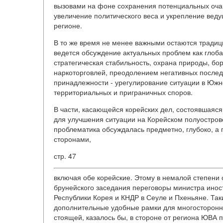
вызовами на фоне сохранения потенциальных оча
увеличение политического веса и укрепление вед
регионе.
В то же время не менее важными остаются тради
ведется обсуждение актуальных проблем как глоба
стратегическая стабильность, охрана природы, бо
наркоторговлей, преодолением негативных последс
принадлежности - урегулирование ситуации в Южн
территориальных и приграничных споров.
В части, касающейся корейских дел, состоявшаяся
для улучшения ситуации на Корейском полуострове
проблематика обсуждалась предметно, глубоко, а 
сторонами,
стр. 47
включая обе корейские. Этому в немалой степени 
брунейского заседания переговоры министра инос
Республики Корея и КНДР в Сеуле и Пхеньяне. Та
дополнительные удобные рамки для многосторонн
стоящей, казалось бы, в стороне от региона ЮВА п