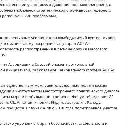
ись активными участниками Движения неприсоединения), а
проблем глобальной стратегической стабильности, ядерного
и региональными проблемами,
ь коллективные усилия, стали камбоджийский кризис, мирно
дипломатическому посредничеству стран АСЕАН,
опасность распространения в регионе оружия массового
мом.
 Ассоциации в базовый элемент региональной
имой инициативой, как создание Регионального форума АСЕАН
ается единственным межправительственным политическим
едущим инструментом многостороннего политического диалога
ением мира и стабильности в регионе. Форум объединяет 22
оссия, США, Китай, Япония, Индия, Австралия, Канада,
ном процессе в рамках АРФ с 2000 года полноправное участие
йствие упрочению мира и безопасности, стабильности и