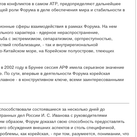
гов конфликтов в самом АТР, предопределяют дальнейшее
ущей роли Форума в деле обеспечения мира и стабильности в
ционные сферы взаимодействия в рамках Форума. На нем
льного характера - ядерное нераспространение,
рьба с экстремизмом, сепаратизмом, оргпреступностью,
твий глобализации, - так и внутрирегиональной
о-Китайском море, на Корейском полуострове, тлеющих
 в 2002 году в Брунее сессия АРФ имела серьезное значение
. По сути, впервые в деятельности Форума корейская
главное - в конструктивном ключе, всеми заинтересованными
способствовали состоявшиеся за несколько дней до
транных дел России И. С. Иванова с руководителями
ким образом, Форум доказал свою способность предоставлять
его обсуждения внешних аспектов и столь специфичной,
роблемы, как корейская, - при том, разумеется, понимании, что