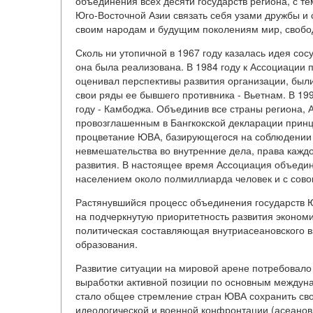
объединения всех десяти государств региона, с т
Юго-Восточной Азии связать себя узами дружбы и 
своим народам и будущим поколениям мир, свобод
Сколь ни утопичной в 1967 году казалась идея сос
она была реализована. В 1984 году к Ассоциации 
оценивал перспективы развития организации, были
свои ряды ее бывшего противника - Вьетнам. В 19
году - Камбоджа. Объединив все страны региона,
провозглашенным в Бангкокской декларации принц
процветание ЮВА, базирующегося на соблюдении 
невмешательства во внутренние дела, права кажд
развития. В настоящее время Ассоциация объедин
населением около полмиллиарда человек и с сов
Растянувшийся процесс объединения государств 
на подчеркнутую приоритетность развития экономи
политическая составляющая внутриасеановского в
образования.
Развитие ситуации на мировой арене потребовало
выработки активной позиции по основным между
стало общее стремление стран ЮВА сохранить сво
идеологической и военной конфронтации (асеанов