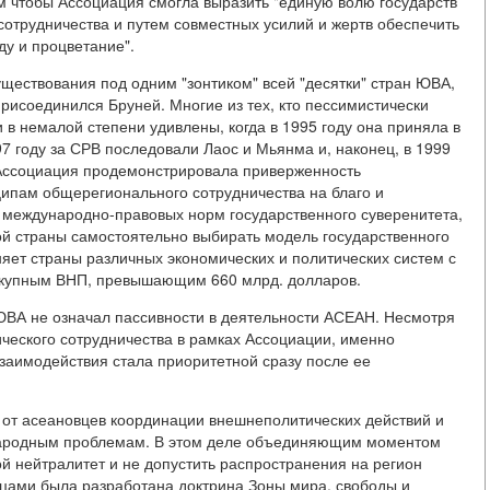
ем чтобы Ассоциация смогла выразить "единую волю государств
сотрудничества и путем совместных усилий и жертв обеспечить
у и процветание".
уществования под одним "зонтиком" всей "десятки" стран ЮВА,
присоединился Бруней. Многие из тех, кто пессимистически
 в немалой степени удивлены, когда в 1995 году она приняла в
97 году за СРВ последовали Лаос и Мьянма и, наконец, в 1999
 Ассоциация продемонстрировала приверженность
ипам общерегионального сотрудничества на благо и
международно-правовых норм государственного суверенитета,
ой страны самостоятельно выбирать модель государственного
яет страны различных экономических и политических систем с
окупным ВНП, превышающим 660 млрд. долларов.
ЮВА не означал пассивности в деятельности АСЕАН. Несмотря
ческого сотрудничества в рамках Ассоциации, именно
заимодействия стала приоритетной сразу после ее
 от асеановцев координации внешнеполитических действий и
народным проблемам. В этом деле объединяющим моментом
й нейтралитет и не допустить распространения на регион
цами была разработана доктрина Зоны мира, свободы и