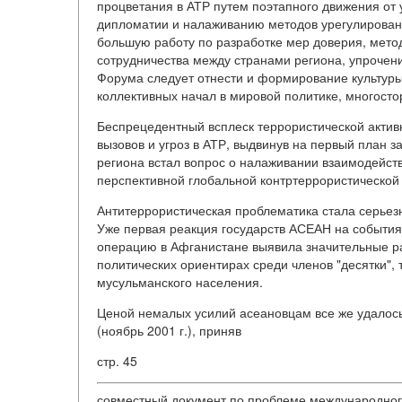
процветания в АТР путем поэтапного движения от
дипломатии и налаживанию методов урегулировани
большую работу по разработке мер доверия, мет
сотрудничества между странами региона, упрочени
Форума следует отнести и формирование культуры 
коллективных начал в мировой политике, многост
Беспрецедентный всплеск террористической актив
вызовов и угроз в АТР, выдвинув на первый план з
региона встал вопрос о налаживании взаимодейств
перспективной глобальной контртеррористической
Антитеррористическая проблематика стала серьез
Уже первая реакция государств АСЕАН на события
операцию в Афганистане выявила значительные ра
политических ориентирах среди членов "десятки", т
мусульманского населения.
Ценой немалых усилий асеановцам все же удалос
(ноябрь 2001 г.), приняв
стр. 45
совместный документ по проблеме международного