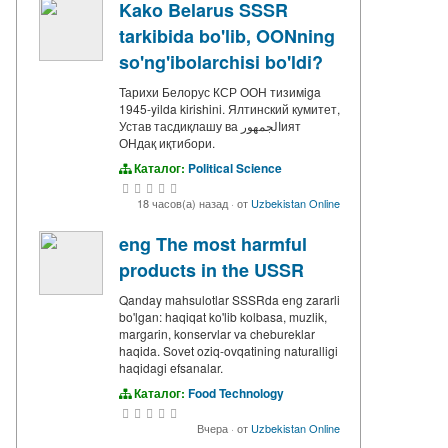
Kako Belarus SSSR
tarkibida bo'lib, OONning
so'ng'ibolarchisi bo'ldi?
Тарихи Белорус КСР ООН тизимiga
1945-yilda kirishini. Ялтинский кумитет,
Устав тасдиқлашу ва الجمهورият
ОНдақ иқтибори.
Каталог:
Political Science
18 часов(а) назад
·
от
Uzbekistan Online
eng The most harmful
products in the USSR
Qanday mahsulotlar SSSRda eng zararli
bo'lgan: haqiqat ko'lib kolbasa, muzlik,
margarin, konservlar va chebureklar
haqida. Sovet oziq-ovqatining naturalligi
haqidagi efsanalar.
Каталог:
Food Technology
Вчера
·
от
Uzbekistan Online