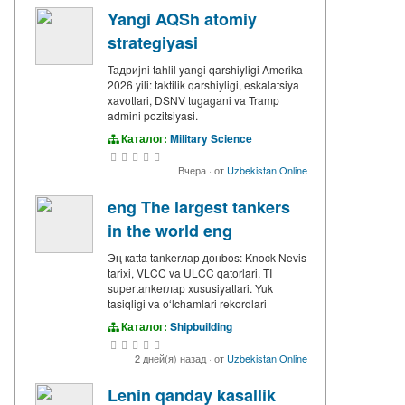
Yangi AQSh atomiy
strategiyasi
Тадриjni tahlil yangi qarshiyligi Amerika
2026 yili: taktilik qarshiyligi, eskalatsiya
xavotlari, DSNV tugagani va Tramp
admini pozitsiyasi.
Каталог:
Military Science
Вчера
·
от
Uzbekistan Online
eng The largest tankers
in the world eng
Эң кatta tankerлар донbos: Knock Nevis
tarixi, VLCC va ULCC qatorlari, TI
supertankerлар xususiyatlari. Yuk
tasiqligi va oʻlchamlari rekordlari
Каталог:
Shipbuilding
2 дней(я) назад
·
от
Uzbekistan Online
Lenin qanday kasallik