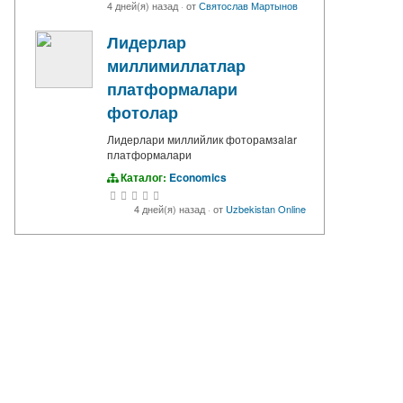
4 дней(я) назад
·
от
Святослав Мартынов
Лидерлар
миллимиллатлар
платформалари
фотолар
Лидерлари миллийлик фоторамзalar
платформалари
Каталог:
Economics
4 дней(я) назад
·
от
Uzbekistan Online