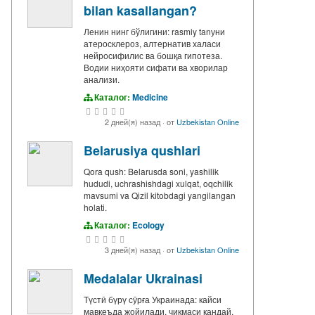
bilan kasallangan?
Ленин нинг бўлигини: rasmiy tanуни
атеросклероз, алтернатив халаси
нейросифилис ва бошқа гипотеза.
Водии ниҳояти сифати ва хворилар
анализи.
Каталог:
Medicine
2 дней(я) назад
·
от
Uzbekistan Online
Belarusiya qushlari
Qora qush: Belarusda soni, yashilik
hududi, uchrashishdagi xulqat, oqchilik
mavsumi va Qizil kitobdagi yangilangan
holati.
Каталог:
Ecology
3 дней(я) назад
·
от
Uzbekistan Online
Medalalar Ukrainasi
Түстӣ бүрү сӯрға Украинада: кайси
мавқеъда жойилади, чиқмаси кандай,