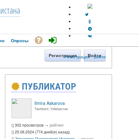
кистана
ио
Опросы
Регистрация
Войти
Регистрация
·
Войти
ПУБЛИКАТОР
Ilmira Askarova
Tashkent, Узбекистан
→
рейтинг
302 просмотров
25.06.2024 (774 дней(я) назад)
→
другие
Экономика
Политология
История