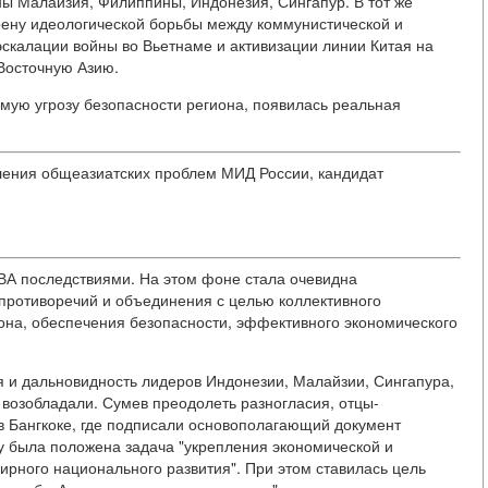
ны Малайзия, Филиппины, Индонезия, Сингапур. В тот же
рену идеологической борьбы между коммунистической и
эскалации войны во Вьетнаме и активизации линии Китая на
Восточную Азию.
мую угрозу безопасности региона, появилась реальная
ления общеазиатских проблем МИД России, кандидат
ВА последствиями. На этом фоне стала очевидна
противоречий и объединения с целью коллективного
на, обеспечения безопасности, эффективного экономического
я и дальновидность лидеров Индонезии, Малайзии, Сингапура,
 возобладали. Сумев преодолеть разногласия, отцы-
в Бангкоке, где подписали основополагающий документ
у была положена задача "укрепления экономической и
ирного национального развития". При этом ставилась цель