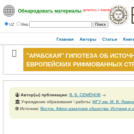
делитесь с миром!
Обнародовать материалы
UZ
Мир
Главная
Авторы
Статьи
Книг
"АРАБСКАЯ" ГИПОТЕЗА ОБ ИСТО
ЕВРОПЕЙСКИХ РИФМОВАННЫХ СТР
Автор(ы) публикации
:
В. Б. СЕМЁНОВ
→
Учреждение образования \ работы:
МГУ им. М. В. Ломо
Источник:
Восток. Афро-азиатские общества: История и современность, № 4, 31 