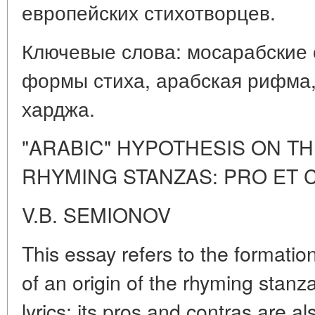
европейских стихотворцев.
Ключевые слова: мосарабские
формы стиха, арабская рифма
харджа.
"ARABIC" HYPOTHESIS ON T
RHYMING STANZAS: PRO ET
V.B. SEMIONOV
This essay refers to the formation
of an origin of the rhyming stan
lyrics; its pros and contras are 