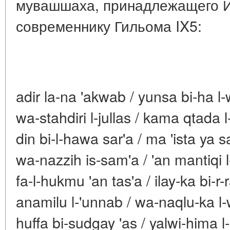
мувашшаха, принадлежащего Иб
современнику Гильома IX5:
adir la-na 'akwab / yunsa bi-ha l
wa-stahdiri l-jullas / kama qtada
din bi-l-hawa sar'a / ma 'ista ya s
wa-nazzih is-sam'a / 'an mantiqi l
fa-l-hukmu 'an tas'a / ilay-ka bi-r-
anamilu l-'unnab / wa-naqlu-ka l
huffa bi-sudgay 'as / yalwi-hima 