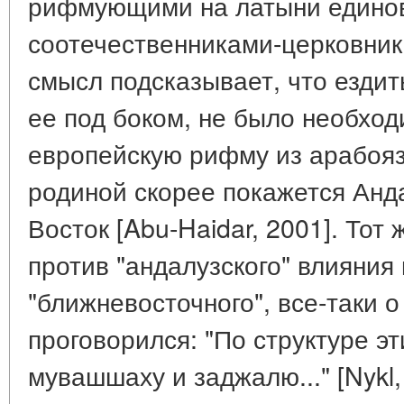
рифмующими на латыни едино
соотечественниками-церковни
смысл подсказывает, что ездит
ее под боком, не было необхо
европейскую рифму из арабояз
родиной скорее покажется Анд
Восток [Abu-Haidar, 2001]. Тот
против "андалузского" влияния 
"ближневосточного", все-таки 
проговорился: "По структуре эт
мувашшаху и заджалю..." [Nykl,