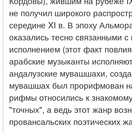
Кордовы), жившим на рубеже IX
не получил широкого распрост
середине XI в. В эпоху Альмор
оказались тесно связанными с
исполнением (этот факт повлиял
арабские музыканты исполняю
андалузские мувашшахи, создан
мувашшах был прорифмован на
рифмы относились к знакомому
"точных", а ведь этот жанр во
провансальских поэтических ж