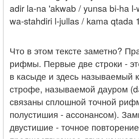
adir la-na 'akwab / yunsa bi-ha l
wa-stahdiri l-jullas / kama qtada
Что в этом тексте заметно? Пр
рифмы. Первые две строки - эт
в касыде и здесь называемый к
строфе, называемой дауром (da
связаны сплошной точной рифм
полустишия - ассонансом). За
двустишие - точное повторение