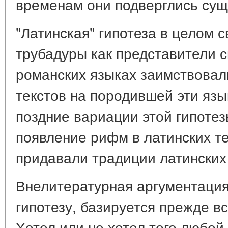
временам они подверглись су
"Латинская" гипотеза в целом с
трубадуры как представители с
романских языках заимствовал
текстов на породившей эти язы
поздние вариации этой гипоте
появление рифм в латинских те
придавали традиции латинских
Внелитературная аргументаци
гипотезу, базируется прежде в
Хотел или не хотел того любой