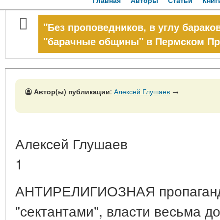
Главная
Авторы
Статьи
Книг
"Без проповедников, в углу бараков
"барачные общины" в Пермском Прик
Автор(ы) публикации
:
Алексей Глушаев
→
Алексей Глушаев
1
АНТИРЕЛИГИОЗНАЯ пропаганд
"сектантами", власти весьма 