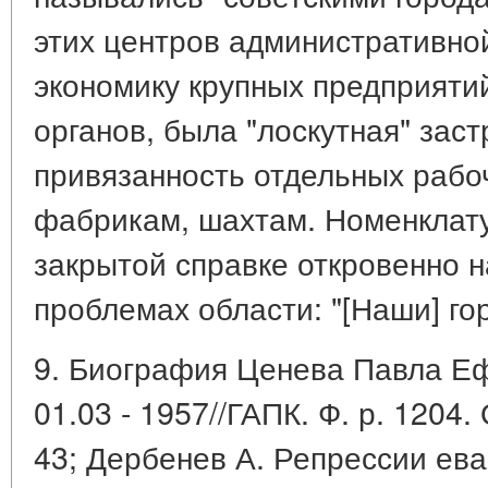
этих центров административно
экономику крупных предприяти
органов, была "лоскутная" зас
привязанность отдельных рабоч
фабрикам, шахтам. Номенклату
закрытой справке откровенно н
проблемах области: "[Наши] гор
9. Биография Ценева Павла Еф
01.03 - 1957//ГАПК. Ф. р. 1204. О
43; Дербенев А. Репрессии ева