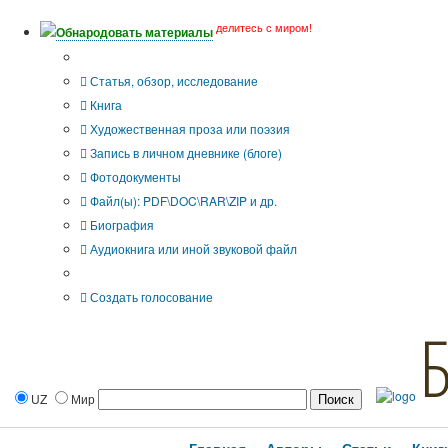
делитесь с миром!
Обнародовать материалы
Тип публикации
Статья, обзор, исследование
Книга
Художественная проза или поэзия
Запись в личном дневнике (блоге)
Фотодокументы
Файл(ы): PDF\DOC\RAR\ZIP и др.
Биография
Аудиокнига или иной звуковой файл
Дополнительные опции:
Создать голосование
UZ
Мир