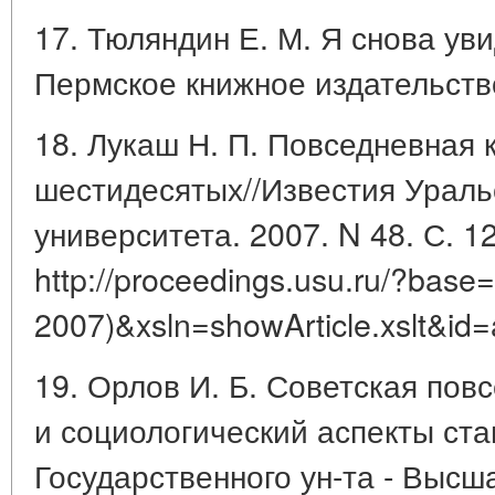
17. Тюляндин Е. М. Я снова уви
Пермское книжное издательство
18. Лукаш Н. П. Повседневная 
шестидесятых//Известия Ураль
университета. 2007. N 48. С. 12
http://proceedings.usu.ru/?bas
2007)&xsln=showArticle.xslt&id=a
19. Орлов И. Б. Советская пов
и социологический аспекты ста
Государственного ун-та - Высш