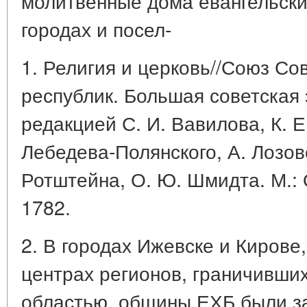
молитвенные дома евангельских
городах и посел-
1. Религия и церковь//Союз Со
республик. Большая советская
редакцией С. И. Вавилова, К. Е
Лебедева-Полянского, А. Лозовс
Ротштейна, О. Ю. Шмидта. М.:
1782.
2. В городах Ижевске и Кирове
центрах регионов, граничивши
областью, общины ЕХБ были з