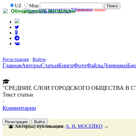
UZ
Мир
Узбекистана
делитесь с миром!
БИБЛИОТЕКА
Обнародовать материалы
Регистрация
·
Войти
·
Главная
Авторы
Статьи
Книги
Фото
Файлы
Дневники
Би
"СРЕДНИЕ СЛОИ ГОРОДСКОГО ОБЩЕСТВА В 
Текст статьи
·
Комментарии
Регистрация
Войти
Автор(ы) публикации
:
А. Н. МОСЕЙКО
→