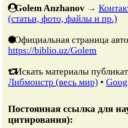
Golem Anzhanov
→
Контак
(статьи, фото, файлы и пр.)
Официальная страница авто
https://biblio.uz/Golem
Искать материалы публикат
Либмонстр (весь мир)
•
Goog
Постоянная ссылка для на
цитирования):