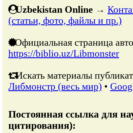
Uzbekistan Online
→
Конта
(статьи, фото, файлы и пр.)
Официальная страница авто
https://biblio.uz/Libmonster
Искать материалы публикат
Либмонстр (весь мир)
•
Goog
Постоянная ссылка для на
цитирования):