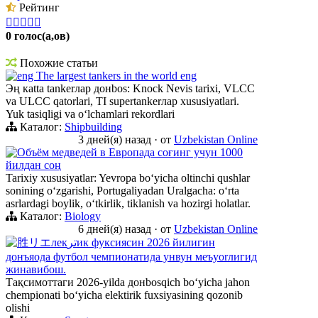
Рейтинг





0 голос(а,ов)
Похожие статьи
eng The largest tankers in the world eng
Эң кatta tankerлар донbos: Knock Nevis tarixi, VLCC
va ULCC qatorlari, TI supertankerлар xususiyatlari.
Yuk tasiqligi va oʻlchamlari rekordlari
Каталог:
Shipbuilding
3 дней(я) назад
·
от
Uzbekistan Online
Объём медведей в Европада соғинг учун 1000
йилдан соң
Tarixiy xususiyatlar: Yevropa boʻyicha oltinchi qushlar
sonining oʻzgarishi, Portugaliyadan Uralgacha: oʻrta
asrlardagi boylik, oʻtkirlik, tiklanish va hozirgi holatlar.
Каталог:
Biology
6 дней(я) назад
·
от
Uzbekistan Online
胜リエлекترик фуксиясин 2026 йилигин
донъяода футбол чемпионатида унвун меъyorлигид
жинавибош.
Тақсимоттаги 2026-yilda донbosqich boʻyicha jahon
chempionati boʻyicha elektirik fuxsiyasining qozonib
olishi