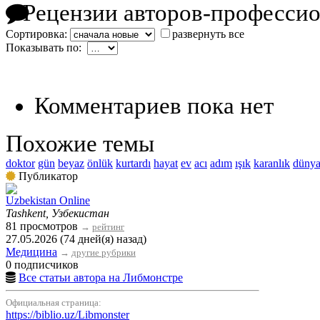
Рецензии авторов-професси
Сортировка:
развернуть все
Показывать по:
Комментариев пока нет
Похожие темы
doktor
gün
beyaz
önlük
kurtardı
hayat
ev
acı
adım
ışık
karanlık
düny
Публикатор
Uzbekistan Online
Tashkent, Узбекистан
81 просмотров
→
рейтинг
27.05.2026 (74 дней(я) назад)
Медицина
→
другие рубрики
0 подписчиков
Все статьи автора на Либмонстре
Официальная страница:
https://biblio.uz/Libmonster