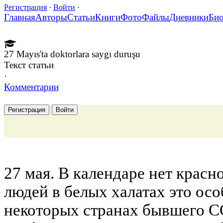
Регистрация
·
Войти
·
Главная
Авторы
Статьи
Книги
Фото
Файлы
Дневники
Би
27 Mayıs'ta doktorlara saygı duruşu
Текст статьи
·
Комментарии
Регистрация
Войти
27 мая. В календаре нет красн
людей в белых халатах это осо
некоторых странах бывшего СС