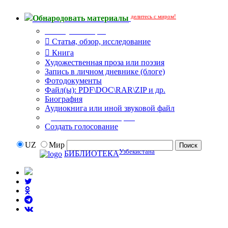
делитесь с миром!
Обнародовать материалы
Тип публикации
Статья, обзор, исследование
Книга
Художественная проза или поэзия
Запись в личном дневнике (блоге)
Фотодокументы
Файл(ы): PDF\DOC\RAR\ZIP и др.
Биография
Аудиокнига или иной звуковой файл
Дополнительные опции:
Создать голосование
UZ
Мир
Узбекистана
БИБЛИОТЕКА