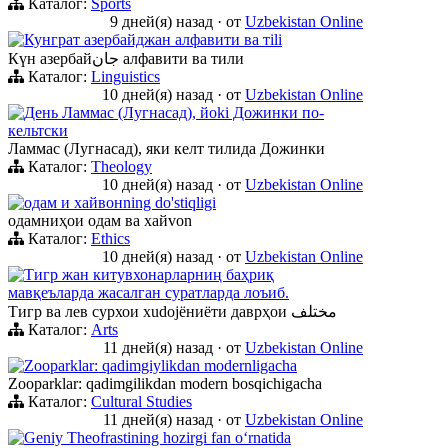
Каталог:
Sports
9 дней(я) назад
·
от
Uzbekistan Online
Кунграт азербайджан алфавити ва тili
Күн азербайجان алфавити ва тили
Каталог:
Linguistics
10 дней(я) назад
·
от
Uzbekistan Online
День Ламмас (Лугнасад), йoki Дожинки по-
кельтски
Ламмас (Лугнасад), яки келт тилида Дожинки
Каталог:
Theology
10 дней(я) назад
·
от
Uzbekistan Online
одам и хайвонning do'stiqligi
одамниҳои одам ва хайvon
Каталог:
Ethics
10 дней(я) назад
·
от
Uzbekistan Online
Тигр жан китувхонарларниң баҳриқ
мавқеъларда жасалган суратларда лоъиб.
Тигр ва лев сурхои хudojёниёти даврҳои مختلف
Каталог:
Arts
11 дней(я) назад
·
от
Uzbekistan Online
Zooparklar: qadimgiylikdan modernligacha
Zooparklar: qadimgilikdan modern bosqichigacha
Каталог:
Cultural Studies
11 дней(я) назад
·
от
Uzbekistan Online
Geniy Theofrastining hozirgi fan oʻrnatida