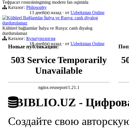
Тефрасат генизiningining modern fan oqimida
Каталог:
Philosophy
13 дней(я) назад
·
от
Uzbekistan Online
Kültürel Bağlantılar İtalya ve Rusya: canlı diyalog
durdurulamaz
Kültürel bağlantılar İtalya ve Rusya: canlı diyalog
durdurulamaz
Каталог:
Культурология
18 дней(я) назад
·
от
Uzbekistan Online
Новые публикации:
Поп
503 Service Temporarily
5
Unavailable
nginx-reuseport/1.21.1
BIBLIO.UZ - Цифрова
Создайте свою авторскую