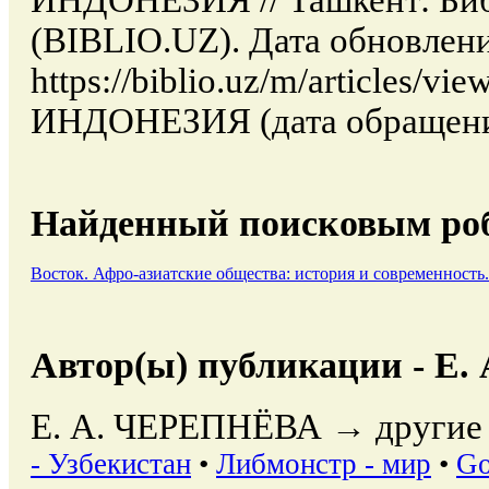
(BIBLIO.UZ). Дата обновлени
https://biblio.uz/m/articles
ИНДОНЕЗИЯ (дата обращения
Найденный поисковым роб
Восток. Афро-азиатские общества: история и современность. - 
Автор(ы) публикации - Е
Е. А. ЧЕРЕПНЁВА → другие 
- Узбекистан
•
Либмонстр - мир
•
Go