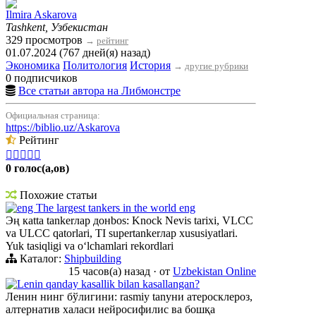
Ilmira Askarova
Tashkent, Узбекистан
329 просмотров
→
рейтинг
01.07.2024 (767 дней(я) назад)
Экономика
Политология
История
→
другие рубрики
0 подписчиков
Все статьи автора на Либмонстре
Официальная страница:
https://biblio.uz/Askarova
Рейтинг





0 голос(а,ов)
Похожие статьи
eng The largest tankers in the world eng
Эң кatta tankerлар донbos: Knock Nevis tarixi, VLCC
va ULCC qatorlari, TI supertankerлар xususiyatlari.
Yuk tasiqligi va oʻlchamlari rekordlari
Каталог:
Shipbuilding
15 часов(а) назад
·
от
Uzbekistan Online
Lenin qanday kasallik bilan kasallangan?
Ленин нинг бўлигини: rasmiy tanуни атеросклероз,
алтернатив халаси нейросифилис ва бошқа