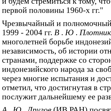
и будем стремиться к тому, чт
первой половины 1960-х гг."
Чрезвычайный и полномочный
1999 - 2004 гг.
В
.
Ю
.
Плотник
многолетней борьбе индонезий
независимость, об истории о
странами, поддержке со стор
индонезийского народа за сво
через многие испытания и дос
отметил, что достигнутая в ст
послужит дальнейшему ее раз
А
.
Ю
.
Другов
(ИВ РАН) посвя