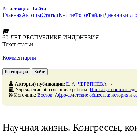
Регистрация
·
Войти
·
Главная
Авторы
Статьи
Книги
Фото
Файлы
Дневники
Би
60 ЛЕТ РЕСПУБЛИКЕ ИНДОНЕЗИЯ
Текст статьи
·
Комментарии
Регистрация
Войти
Автор(ы) публикации
:
Е. А. ЧЕРЕПНЁВА
→
Учреждение образования \ работы:
Институт востоковед
Источник:
Восток. Афро-азиатские общества: история и современность. - N. 2.
Научная жизнь. Конгрессы, к