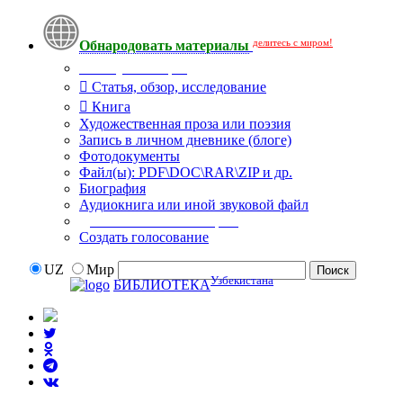
делитесь с миром!
Обнародовать материалы
Тип публикации
Статья, обзор, исследование
Книга
Художественная проза или поэзия
Запись в личном дневнике (блоге)
Фотодокументы
Файл(ы): PDF\DOC\RAR\ZIP и др.
Биография
Аудиокнига или иной звуковой файл
Дополнительные опции:
Создать голосование
UZ
Мир
Узбекистана
БИБЛИОТЕКА