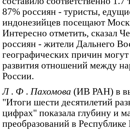
составило соответственно 1.7 т
87% россиян - туристы, едущи
индонезийцев посещают Москв
Интересно отметить, сказал Ч
россиян - жители Дальнего Вос
географических причин могут 
развития отношений между на
России.
Л
.
Ф
.
Пахомова
(ИВ РАН) в в
"Итоги шести десятилетий раз
цифрах" показала глубину и м
преобразований в Республике 