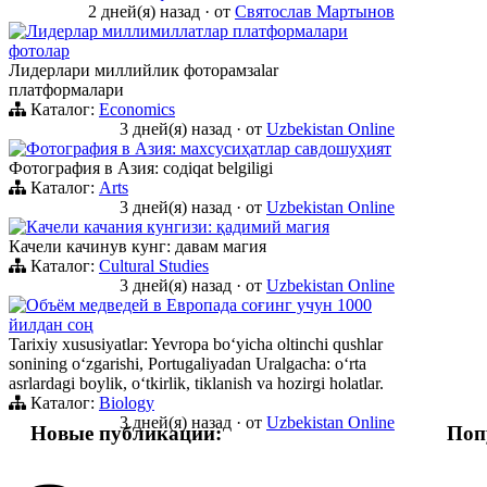
2 дней(я) назад
·
от
Святослав Мартынов
Лидерлар миллимиллатлар платформалари
фотолар
Лидерлари миллийлик фоторамзalar
платформалари
Каталог:
Economics
3 дней(я) назад
·
от
Uzbekistan Online
Фотография в Азия: махсусиҳатлар савдошуҳият
Фотография в Азия: содiqat belgiligi
Каталог:
Arts
3 дней(я) назад
·
от
Uzbekistan Online
Качели качания кунгизи: қадимий магия
Качели качинув кунг: давам магия
Каталог:
Cultural Studies
3 дней(я) назад
·
от
Uzbekistan Online
Объём медведей в Европада соғинг учун 1000
йилдан соң
Tarixiy xususiyatlar: Yevropa boʻyicha oltinchi qushlar
sonining oʻzgarishi, Portugaliyadan Uralgacha: oʻrta
asrlardagi boylik, oʻtkirlik, tiklanish va hozirgi holatlar.
Каталог:
Biology
3 дней(я) назад
·
от
Uzbekistan Online
Новые публикации:
Поп