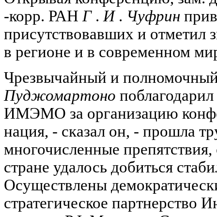
-корр. РАН
Г
.
И
.
Чуфрин
прив
присутствовавших и отметил 
в регионе и в современном ми
Чрезвычайный и полномочны
Пуджомартоно
поблагодарил
ИМЭМО за организацию конфе
нация, - сказал он, - прошла т
многочисленные препятствия, 
стране удалось добиться стаби
Осуществлены демократически
стратегическое партнерство И