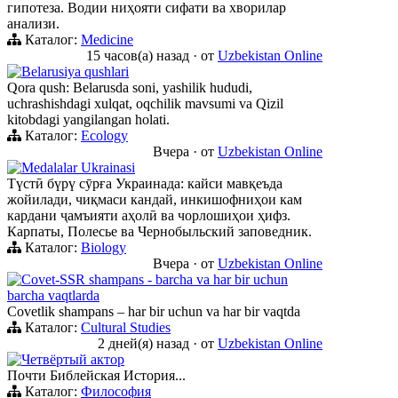
гипотеза. Водии ниҳояти сифати ва хворилар
анализи.
Каталог:
Medicine
15 часов(а) назад
·
от
Uzbekistan Online
Belarusiya qushlari
Qora qush: Belarusda soni, yashilik hududi,
uchrashishdagi xulqat, oqchilik mavsumi va Qizil
kitobdagi yangilangan holati.
Каталог:
Ecology
Вчера
·
от
Uzbekistan Online
Medalalar Ukrainasi
Түстӣ бүрү сӯрға Украинада: кайси мавқеъда
жойилади, чиқмаси кандай, инкишофниҳои кам
кардани ҷамъияти аҳолӣ ва чорлошиҳои ҳифз.
Карпаты, Полесье ва Чернобыльский заповедник.
Каталог:
Biology
Вчера
·
от
Uzbekistan Online
Сovet-SSR shampans - barcha va har bir uchun
barcha vaqtlarda
Сovetlik shampans – har bir uchun va har bir vaqtda
Каталог:
Cultural Studies
2 дней(я) назад
·
от
Uzbekistan Online
Четвёртый актор
Почти Библейская История...
Каталог:
Философия