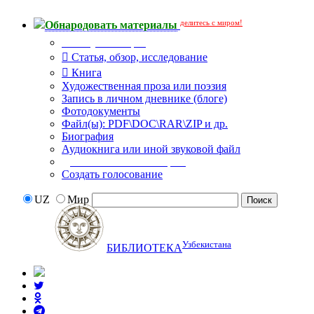
делитесь с миром!
Обнародовать материалы
Тип публикации
Статья, обзор, исследование
Книга
Художественная проза или поэзия
Запись в личном дневнике (блоге)
Фотодокументы
Файл(ы): PDF\DOC\RAR\ZIP и др.
Биография
Аудиокнига или иной звуковой файл
Дополнительные опции:
Создать голосование
UZ
Мир
Узбекистана
БИБЛИОТЕКА