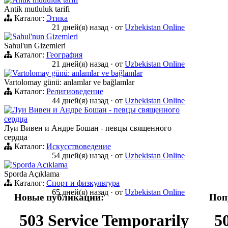
Antik mutluluk tarifi
Каталог:
Этика
21 дней(я) назад
·
от
Uzbekistan Online
Sahul'nun Gizemleri
Sahul'un Gizemleri
Каталог:
География
21 дней(я) назад
·
от
Uzbekistan Online
Vartolomay günü: anlamlar ve bağlamlar
Vartolomay günü: anlamlar ve bağlamlar
Каталог:
Религиоведение
44 дней(я) назад
·
от
Uzbekistan Online
Луи Вивен и Андре Бошан - певцы священного
сердца
Луи Вивен и Андре Бошан - певцы священного
сердца
Каталог:
Искусствоведение
54 дней(я) назад
·
от
Uzbekistan Online
Sporda Açıklama
Sporda Açıklama
Каталог:
Спорт и физкультура
65 дней(я) назад
·
от
Uzbekistan Online
Новые публикации:
Поп
503 Service Temporarily
5