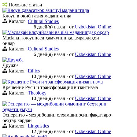
Похожие статьи
Клоун ҳавасаткор азияиyl маданиятида
Клоун в оқиён азия маданиятида
Каталог:
Cultural Studies
6 дней(я) назад
·
от
Uzbekistan Online
Маслақай клоунӣлари ва ular маданиятдақ оқсар
Масlahат клоуннеси ҳамчунин қаламравдаҳои
онлар
Каталог:
Cultural Studies
6 дней(я) назад
·
от
Uzbekistan Online
Дружба
Дружба
Каталог:
Ethics
10 дней(я) назад
·
от
Uzbekistan Online
Крещение Руси и трансформация византизма
Крещение Руси и трансформация византизма
Каталог:
Theology
10 дней(я) назад
·
от
Uzbekistan Online
Эсперанто — меҳрибошии олмонинг беҳтарин
будаёти умузи
Эсперанто - меҳрибошии олҳамшиносии фақаттаро
беҳтар кардан
Каталог:
Linguistics
12 дней(я) назад
·
от
Uzbekistan Online
Antik mutluluk tarifi