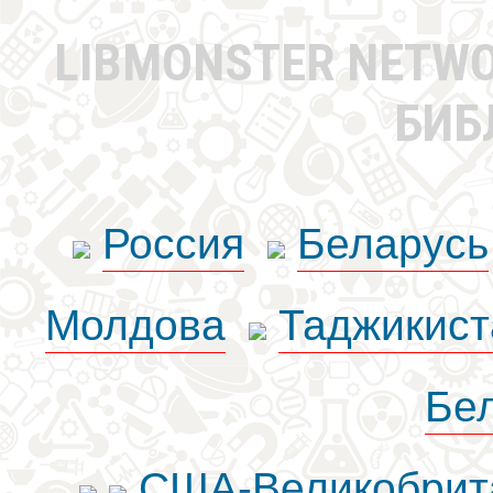
LIBMONSTER NETW
БИБ
Россия
Беларусь
Молдова
Таджикист
Бе
США-Великобрит