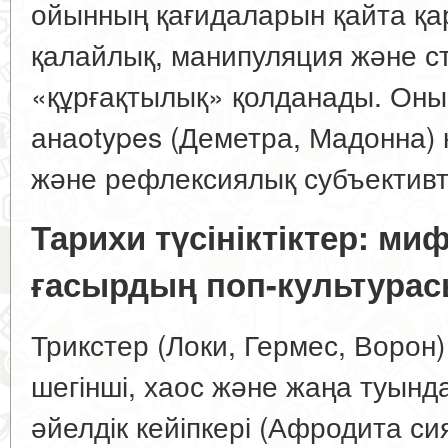
ойынның қағидаларын қайта қар
қалайлық, манипуляция және с
«құрғақтылық» қолданады. Оның
анаotypes (Деметра, Мадонна) 
және рефлексиялық субъективті
Тарихи түсініктіктер: м
ғасырдың поп-культура
Трикстер (Локи, Гермес, Ворон
шегінші, хаос және жаңа туында
әйелдік кейіпкері (Афродита си