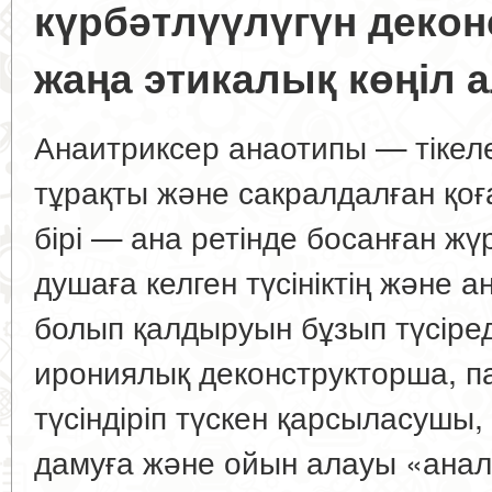
күрбәтлүүлүгүн деко
жаңа этикалық көңіл 
Анаитриксер анаотипы — тікеле
тұрақты және сакралдалған қоғ
бірі — ана ретінде босанған жүр
душаға келген түсініктің және 
болып қалдыруын бұзып түсіред
ирониялық деконструкторша, па
түсіндіріп түскен қарсыласушы, о
дамуға және ойын алауы «анал