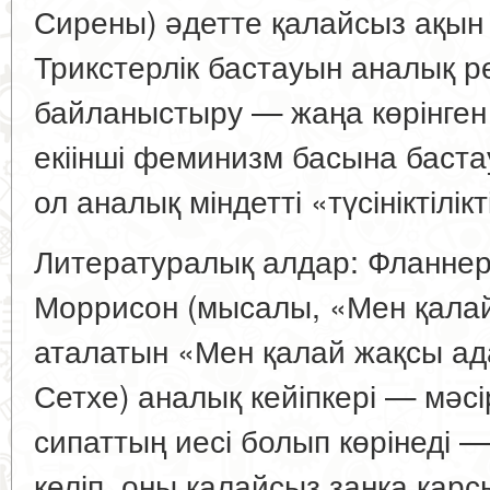
Сирены) әдетте қалайсыз ақын р
Трикстерлік бастауын аналық рө
байланыстыру — жаңа көрінген 
екіінші феминизм басына баста
ол аналық міндетті «түсініктіл
Литературалық алдар: Фланнер
Моррисон (мысалы, «Мен қала
аталатын «Мен қалай жақсы а
Сетхе) аналық кейіпкері — мәсір
сипаттың иесі болып көрінеді —
келіп, оны қалайсыз заңқа қарс