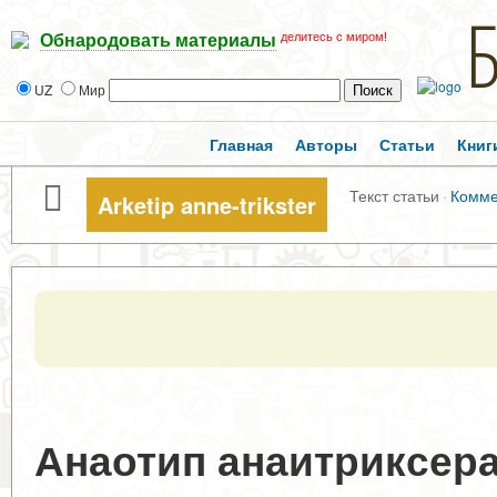
делитесь с миром!
Обнародовать материалы
UZ
Мир
Главная
Авторы
Статьи
Книг
Текст статьи
·
Комме
Arketip anne-trikster
Анаотип анаитриксера