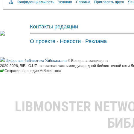
Конфиденциальность
Условия
Справка
Пригласить друга
Язы
Контакты редакции
О проекте
·
Новости
·
Реклама
Цифровая библиотека Узбекистана
© Все права защищены
2020-2026, BIBLIO.UZ - составная часть международной библиотечной сети Л
Сохраняя наследие Узбекистана
LIBMONSTER NETW
БИБ