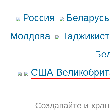
Россия
Беларусь
Молдова
Таджикист
Бе
США-Великобрит
Создавайте и хран