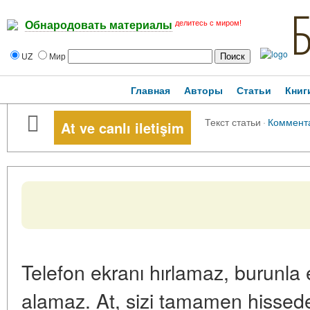
делитесь с миром!
Обнародовать материалы
UZ
Мир
Главная
Авторы
Статьи
Книг
Текст статьи
·
Коммент
At ve canlı iletişim
Telefon ekranı hırlamaz, burunla
alamaz. At, sizi tamamen hisseden