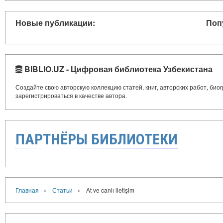
Новые публикации:
Поп
BIBLIO.UZ - Цифровая библиотека Узбекистана
Создайте свою авторскую коллекцию статей, книг, авторских работ, би
зарегистрироваться в качестве автора.
ПАРТНЁРЫ БИБЛИОТЕКИ
›
›
Главная
Статьи
At ve canlı iletişim