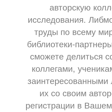
авторскую колл
исследования. Либм
труды по всему мир
библиотеки-партнеры,
сможете делиться с
коллегами, ученика
заинтересованными 
их со своим авто
регистрации в Вашем