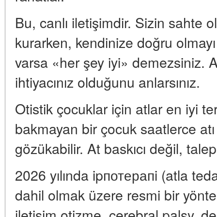
Bu, canlı iletişimdir. Sizin sahte o
kurarken, kendinize doğru olmayı ö
varsa «her şey iyi» demezsiniz. A
ihtiyacınız olduğunu anlarsınız.
Otistik çocuklar için atlar en iyi te
bakmayan bir çocuk saatlerce atı 
gözükabilir. At baskıcı değil, tal
2026 yılında ipпотерапi (atla ted
dahil olmak üzere resmi bir yönte
iletişim otizme, cerebral palsy, d