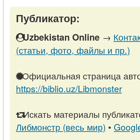
Публикатор:
→
Конта
Uzbekistan Online
(статьи, фото, файлы и пр.)
Официальная страница авто
https://biblio.uz/Libmonster
Искать материалы публикато
Либмонстр (весь мир)
•
Googl