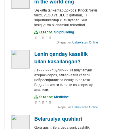
in the world eng
Эң кatta tankerлар донbos: Knock Nevis
tarixi, VLCC va ULCC qatorlari, TI
supertankerлар xususiyatlari. Yuk
tasiqligi va oʻlchamlari rekordlari
Каталог:
Shipbuilding
Вчера
·
от
Uzbekistan Online
Lenin qanday kasallik
bilan kasallangan?
Ленин нинг бўлигини: rasmiy tanуни
атеросклероз, алтернатив халаси
нейросифилис ва бошқа гипотеза.
Водии ниҳояти сифати ва хворилар
анализи.
Каталог:
Medicine
Вчера
·
от
Uzbekistan Online
Belarusiya qushlari
Qora qush: Belarusda soni, yashilik