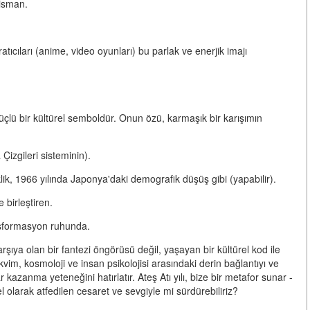
alisman.
tıcıları (anime, video oyunları) bu parlak ve enerjik imajı
güçlü bir kültürel semboldür.
Onun özü, karmaşık bir karışımın
izgileri sisteminin).
lik
, 1966 yılında Japonya'daki demografik düşüş gibi (yapabilir).
 birleştiren.
nsformasyon ruhunda.
arşıya olan bir fantezi öngörüsü değil,
yaşayan bir kültürel kod
ile
akvim, kosmoloji ve insan psikolojisi arasındaki derin bağlantıyı ve
zanma yeteneğini hatırlatır. Ateş Atı yılı, bize bir metafor sunar -
l olarak atfedilen cesaret ve sevgiyle mi sürdürebiliriz?