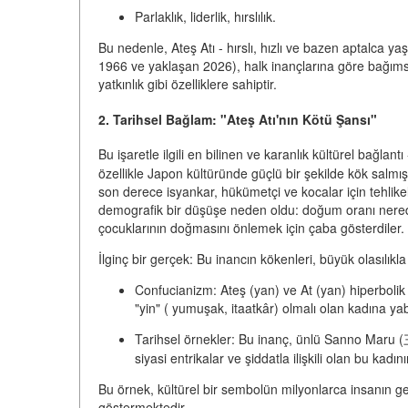
Parlaklık, liderlik, hırslılık.
Bu nedenle,
Ateş Atı - hırslı, hızlı ve bazen aptalca yaş
1966 ve yaklaşan 2026), halk inançlarına göre bağımsı
yatkınlık gibi özelliklere sahiptir.
2. Tarihsel Bağlam: "Ateş Atı'nın Kötü Şansı"
Bu işaretle ilgili en bilinen ve karanlık kültürel bağlantı
özellikle Japon kültüründe güçlü bir şekilde kök salmışt
son derece isyankar, hükümetçi ve kocalar için tehlikel
demografik bir düşüşe neden oldu: doğum oranı neredey
çocuklarının doğmasını önlemek için çaba gösterdiler.
İlginç bir gerçek:
Bu inancın kökenleri, büyük olasılıkl
Confucianizm:
Ateş (yan) ve At (yan) hiperbolik
"yin" ( yumuşak, itaatkâr) olmalı olan kadına yab
Tarihsel örnekler:
Bu inanç, ünlü
Sanno Maru
siyasi entrikalar ve şiddatla ilişkili olan bu kadı
Bu örnek, kültürel bir sembolün milyonlarca insanın g
göstermektedir.