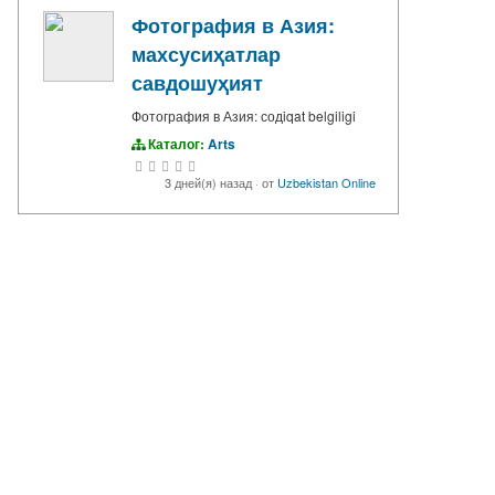
Фотография в Азия:
махсусиҳатлар
савдошуҳият
Фотография в Азия: содiqat belgiligi
Каталог:
Arts
3 дней(я) назад
·
от
Uzbekistan Online