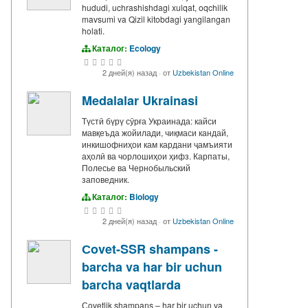
hududi, uchrashishdagi xulqat, oqchilik
mavsumi va Qizil kitobdagi yangilangan
holati.
Каталог:
Ecology
2 дней(я) назад
·
от
Uzbekistan Online
Medalalar Ukrainasi
Түстӣ бүрү сӯрға Украинада: кайси
мавқеъда жойилади, чиқмаси кандай,
инкишофниҳои кам кардани ҷамъияти
аҳолӣ ва чорлошиҳои ҳифз. Карпаты,
Полесье ва Чернобыльский
заповедник.
Каталог:
Biology
2 дней(я) назад
·
от
Uzbekistan Online
Сovet-SSR shampans -
barcha va har bir uchun
barcha vaqtlarda
Сovetlik shampans – har bir uchun va