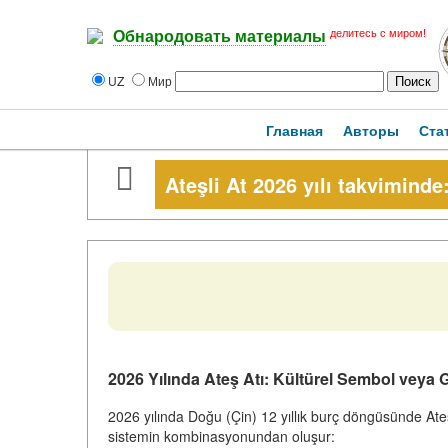
делитесь с миром!
Обнародовать материалы
UZ
Мир
Главная
Авторы
Ста
Ateşli At 2026 yılı takvimind
2026 Yılında Ateş Atı: Kültürel Sembol veya 
2026 yılında Doğu (Çin) 12 yıllık burç döngüsünde Ateş
sistemin kombinasyonundan oluşur: