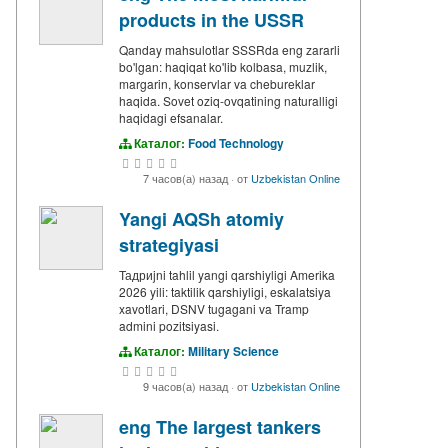
products in the USSR
Qanday mahsulotlar SSSRda eng zararli
bo'lgan: haqiqat ko'lib kolbasa, muzlik,
margarin, konservlar va chebureklar
haqida. Sovet oziq-ovqatining naturalligi
haqidagi efsanalar.
Каталог:
Food Technology
7 часов(а) назад
·
от
Uzbekistan Online
Yangi AQSh atomiy
strategiyasi
Тадриjni tahlil yangi qarshiyligi Amerika
2026 yili: taktilik qarshiyligi, eskalatsiya
xavotlari, DSNV tugagani va Tramp
admini pozitsiyasi.
Каталог:
Military Science
9 часов(а) назад
·
от
Uzbekistan Online
eng The largest tankers