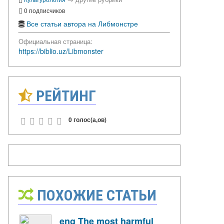
0 подписчиков
Все статьи автора на Либмонстре
Официальная страница:
https://biblio.uz/Libmonster
РЕЙТИНГ
0 голос(а,ов)
ПОХОЖИЕ СТАТЬИ
eng The most harmful