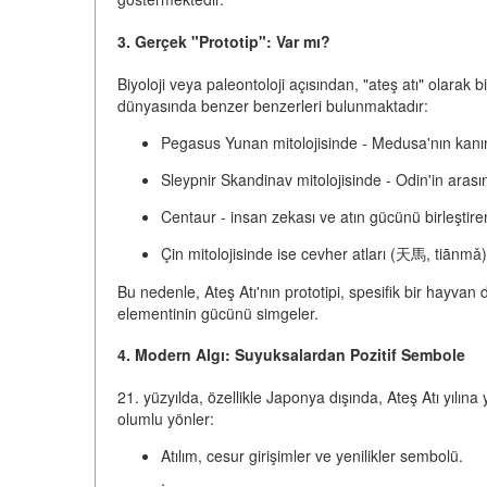
3. Gerçek "Prototip": Var mı?
Biyoloji veya paleontoloji açısından, "ateş atı" olarak bi
dünyasında benzer benzerleri bulunmaktadır:
Pegasus
Yunan mitolojisinde - Medusa'nın kanın
Sleypnir
Skandinav mitolojisinde - Odin'in arasın
Centaur
- insan zekası ve atın gücünü birleştiren m
Çin mitolojisinde ise
cevher atları
(天馬, tiānmǎ) v
Bu nedenle, Ateş Atı'nın prototipi,
spesifik bir hayvan de
elementinin gücünü simgeler.
4. Modern Algı: Suyuksalardan Pozitif Sembole
21. yüzyılda, özellikle Japonya dışında, Ateş Atı yılı
olumlu yönler:
Atılım, cesur girişimler ve yenilikler sembolü.