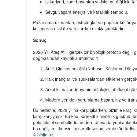
İş kariyeri, spor başarıları ve işletmeciliği için t
Sevgi, yaşam enerjisi ve kararlılık sembolü.
Pazarlama uzmanları, astrologlar ve popüler kültür yara
kullanarak eski ön yargılardan uzaklaşmaktadır.
Sonuç
2026 Yılı Ateş Atı - gerçek bir biyolojik prototip değil, 
doğmasından kaynaklanmaktadır:
Antik Çin kosmolojisi
(Nebeseli Kökler ve Dünya Ç
Halk inançları ve suuksalardan etkilenen gerçek
Arketik imajlar
dünyanın mitolojisi, atı doğal güce
Modern yeniden yorumlama
başarı, hız ve tra
Bu nedenle, 2026 yılına karşı çıkarken, bizimle karşı k
karşı karşıyayız. Bu kod, kollektif zihinsellik gücünü, t
geleneksel sembollerin modern dünyada yeni anlamlar ka
bu değişim fırtınasını cesaretle ve bu sembolün tarihse
©
biblio.uz