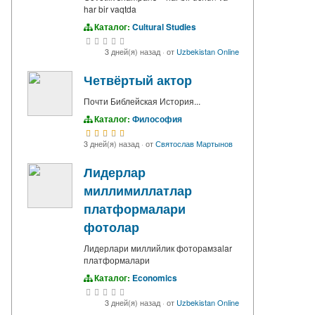
har bir vaqtda
Каталог:
Cultural Studies
3 дней(я) назад
·
от
Uzbekistan Online
Четвёртый актор
Почти Библейская История...
Каталог:
Философия
3 дней(я) назад
·
от
Святослав Мартынов
Лидерлар
миллимиллатлар
платформалари
фотолар
Лидерлари миллийлик фоторамзalar
платформалари
Каталог:
Economics
3 дней(я) назад
·
от
Uzbekistan Online