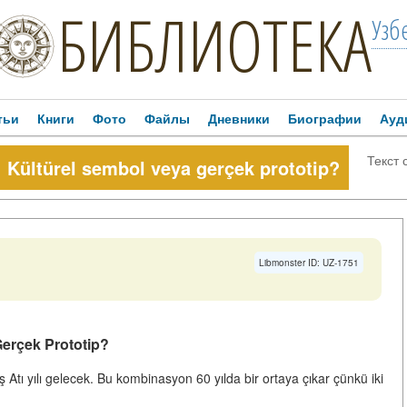
БИБЛИОТЕКА
Узб
тьи
Книги
Фото
Файлы
Дневники
Биографии
Ауд
Текст 
e: Kültürel sembol veya gerçek prototip?
Libmonster ID: UZ-1751
Gerçek Prototip?
 Atı yılı gelecek. Bu kombinasyon 60 yılda bir ortaya çıkar çünkü iki