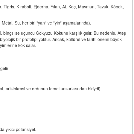
 Tigris, K rabbit, Ejderha, Yılan, At, Koç, Maymun, Tavuk, Köpek,
, Metal, Su, her biri "yan" ve "yin" aşamalarında).
(丙, bǐng) ise üçüncü Gökyüzü Köküne karşılık gelir. Bu nedenle,
Ateş
 biyolojik bir prototipi yoktur. Ancak, kültürel ve tarihi önemi büyük
yimlerine kök salar.
gelir:
at, aristokrasi ve ordunun temel unsurlarından biriydi).
 yıkıcı potansiyel.