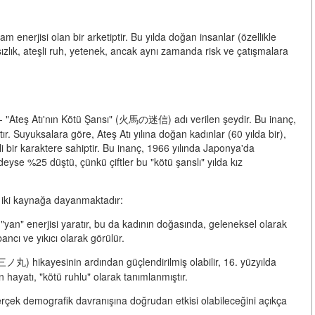
am enerjisi olan bir arketiptir.
Bu yılda doğan insanlar (özellikle
zlık, ateşli ruh, yetenek, ancak aynı zamanda risk ve çatışmalara
 -
"Ateş Atı'nın Kötü Şansı" (火馬の迷信)
adı verilen şeydir. Bu inanç,
ır. Suyuksalara göre, Ateş Atı yılına doğan kadınlar (60 yılda bir),
i bir karaktere sahiptir. Bu inanç, 1966 yılında Japonya'da
se %25 düştü, çünkü çiftler bu "kötü şanslı" yılda kız
a iki kaynağa dayanmaktadır:
 "yan" enerjisi yaratır, bu da kadının doğasında, geleneksel olarak
ancı ve yıkıcı olarak görülür.
 (三ノ丸)
hikayesinin ardından güçlendirilmiş olabilir, 16. yüzyılda
nın hayatı, "kötü ruhlu" olarak tanımlanmıştır.
erçek demografik davranışına doğrudan etkisi olabileceğini açıkça