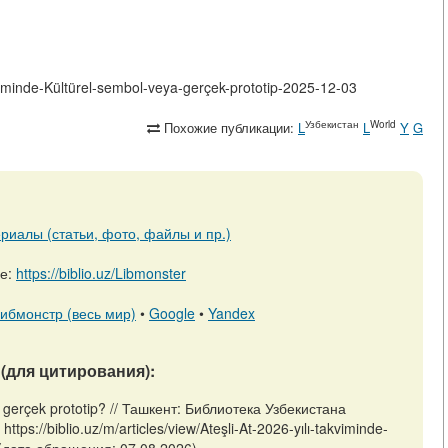
takviminde-Kültürel-sembol-veya-gerçek-prototip-2025-12-03
Узбекистан
World
Похожие публикации:
L
L
Y
G
риалы (статьи, фото, файлы и пр.)
ре:
https://biblio.uz/Libmonster
ибмонстр (весь мир)
•
Google
•
Yandex
(для цитирования):
eya gerçek prototip? // Ташкент: Библиотека Узбекистана
ps://biblio.uz/m/articles/view/Ateşli-At-2026-yılı-takviminde-