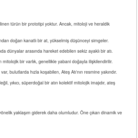
linen türün bir prototipi yoktur. Ancak, mitoloji ve heraldik
dan doğan kanatlı bir at, yükselmiş düşünceyi simgeler.
da dünyalar arasında hareket edebilen sekiz ayaklı bir atı.
itolojik bir varlık, genellikle yabani doğayla ilişkilendirilir.
ar, bulutlarda hızla koşabilen, Ateş Atı'nın resmine yakındır.
ğil, yıkıcı, süperdoğal bir atın kolektif mitolojik imajıdır
, ateş
na yönelik yaklaşım giderek daha olumludur. Öne çıkan dinamik ve