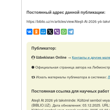
Постоянный адрес данной публикации:
https://biblio.uz/m/articles/view/Ateşli-At-2026-yılı-
Публикатор:
Uzbekistan Online
→
Контакты и другие мате
Официальная страница автора на Либмонст
Искать материалы публикатора в системах:
Л
Постоянная ссылка для научных работ 
Ateşli At 2026 yılı takviminde: Kültürel sembol v
(BIBLIO.UZ). Дата обновления: 03.12.2025. URL: htt