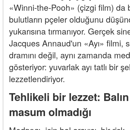
«Winni-the-Pooh» (çizgi film) da
bulutların pçeler olduğunu düşün
yukarısına tırmanıyor. Gerçek si
Jacques Annaud'un «Ayı» filmi, 
dramını değil, aynı zamanda med
gösteriyor: yuvarlak ayı tatlı bir şe
lezzetlendiriyor.
Tehlikeli bir lezzet: Bal
masum olmadığı
Medведь için bal arayışı, bir risk