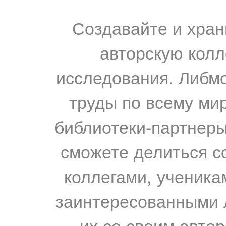
Создавайте и хран
авторскую колл
исследования. Либм
труды по всему мир
библиотеки-партнеры,
сможете делиться с
коллегами, ученика
заинтересованными 
их со своим авто