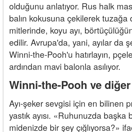
olduğunu anlatıyor. Rus halk masa
balın kokusuna çekilerek tuzağa
mitlerinde, koyu ayı, börtüçülüğ
edilir. Avrupa'da, yani, ayılar da ş
Winni-the-Pooh'u hatırlayın, pçel
ardından mavi balonla asılıyor.
Winni-the-Pooh ve diğer 
Ayı-şeker sevgisi için en bilinen p
yastık ayısı. «Ruhunuzda başka b
midenizde bir şey çığlıyorsa?» ifa