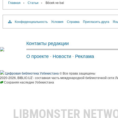
›
›
Главная
Статьи
Böcek ve bal
Конфиденциальность
Условия
Справка
Пригласить друга
Язы
Контакты редакции
О проекте
·
Новости
·
Реклама
Цифровая библиотека Узбекистана
© Все права защищены
2020-2026, BIBLIO.UZ - составная часть международной библиотечной сети Л
Сохраняя наследие Узбекистана
LIBMONSTER NETW