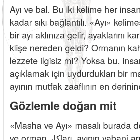
Ayı ve bal. Bu iki kelime her ins
kadar sıkı bağlantılı. «Ayı» kel
bir ayı aklınıza gelir, ayaklarını k
klişe nereden geldi? Ormanın kah
lezzete ilgisiz mi? Yoksa bu, insan
açıklamak için uydurdukları bir m
ayının mutfak zaaflının en derinin
Gözlemle doğan mit
«Masha ve Ayı» masalı burada değ
ve orman کارları, ayının yabani arı yuvalarını yıktığını