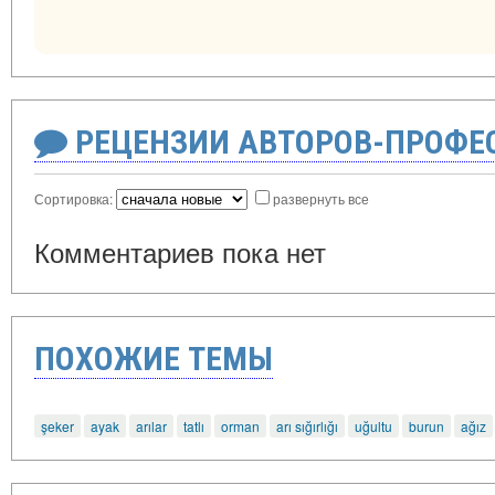
РЕЦЕНЗИИ АВТОРОВ-ПРОФЕ
Сортировка:
развернуть все
Комментариев пока нет
ПОХОЖИЕ ТЕМЫ
şeker
ayak
arılar
tatlı
orman
arı sığırlığı
uğultu
burun
ağız