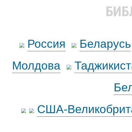
БИБ
Россия
Беларусь
Молдова
Таджикист
Бе
США-Великобрит