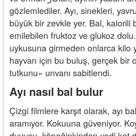
gözlemlediler. Ayı, sinekleri, yavrul
büyük bir zevkle yer. Bal, kalorili
emilebilen fruktoz ve glukoz dolu.
uykusuna girmeden onlarca kilo ya
hayvan için bu buluş, gerçek bir
tutkunu» unvanı sabitlendi.
Ayı nasıl bal bulur
Çizgi filmlere karşıt olarak, ayı ba
aramıyor. Kokuuna güveniyor. Koy
duyusu, köpeğinkinden yedi kat d