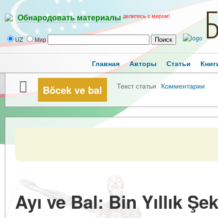
делитесь с миром!
Обнародовать материалы
UZ
Мир
Главная
Авторы
Статьи
Книг
Текст статьи
·
Комментарии
Böcek ve bal
Ayı ve Bal: Bin Yıllık Şeke