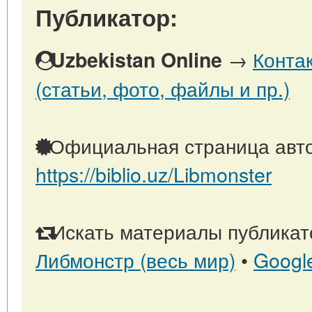
Публикатор:
→
Конта
Uzbekistan Online
(статьи, фото, файлы и пр.)
Официальная страница авто
https://biblio.uz/Libmonster
Искать материалы публикато
Либмонстр (весь мир)
•
Googl