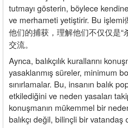
tutmayı gösterin, böylece kendin
ve merhameti yetiştirir. B
他们的捕获，理解他们不仅仅是“
交流。
Ayrıca, balıkçılık kurallarını kon
yasaklanmış süreler, minimum boyu
sınırlamalar. Bu, insanın balık po
etkilediğini ve neden yasaları ta
konuşmanın mükemmel bir nedeni
balıkçı değil, bilinçli bir vatandaş