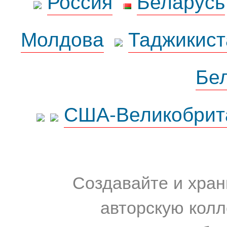
Россия
Беларусь
Молдова
Таджикист
Бе
США-Великобрит
Создавайте и хран
авторскую колл