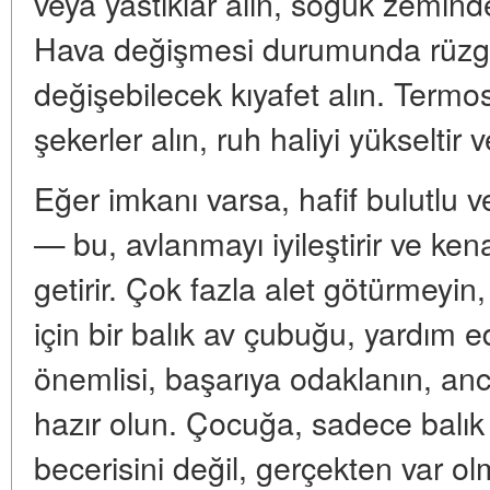
veya yastıklar alın, soğuk zemin
Hava değişmesi durumunda rüzgar
değişebilecek kıyafet alın. Termost
şekerler alın, ruh haliyi yükseltir v
Eğer imkanı varsa, hafif bulutlu ve
— bu, avlanmayı iyileştirir ve ken
getirir. Çok fazla alet götürmeyin,
için bir balık av çubuğu, yardım ed
önemlisi, başarıya odaklanın, an
hazır olun. Çocuğa, sadece balı
becerisini değil, gerçekten var o