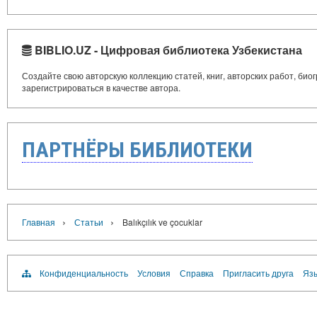
BIBLIO.UZ - Цифровая библиотека Узбекистана
Создайте свою авторскую коллекцию статей, книг, авторских работ, би
зарегистрироваться в качестве автора.
ПАРТНЁРЫ БИБЛИОТЕКИ
›
›
Главная
Статьи
Balıkçılık ve çocuklar
Конфиденциальность
Условия
Справка
Пригласить друга
Язы