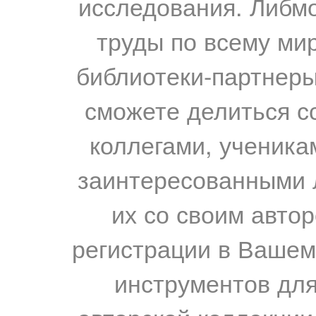
исследования. Либм
труды по всему мир
библиотеки-партнеры,
сможете делиться с
коллегами, ученика
заинтересованными 
их со своим авто
регистрации в Вашем
инструментов для