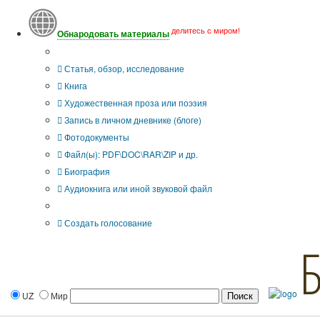
делитесь с миром!
Обнародовать материалы
Тип публикации
Статья, обзор, исследование
Книга
Художественная проза или поэзия
Запись в личном дневнике (блоге)
Фотодокументы
Файл(ы): PDF\DOC\RAR\ZIP и др.
Биография
Аудиокнига или иной звуковой файл
Дополнительные опции:
Создать голосование
UZ
Мир