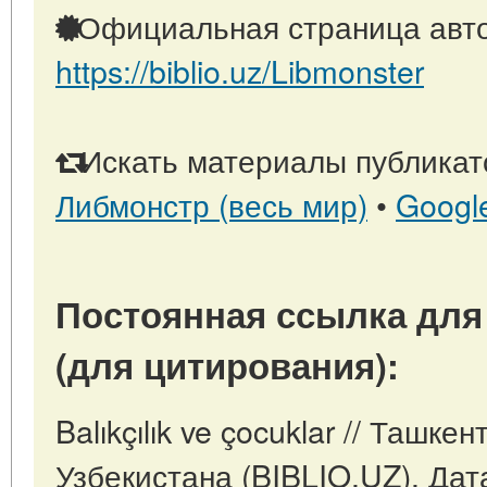
Официальная страница авто
https://biblio.uz/Libmonster
Искать материалы публикато
Либмонстр (весь мир)
•
Googl
Постоянная ссылка для
(для цитирования):
Balıkçılık ve çocuklar // Ташке
Узбекистана (BIBLIO.UZ). Дат