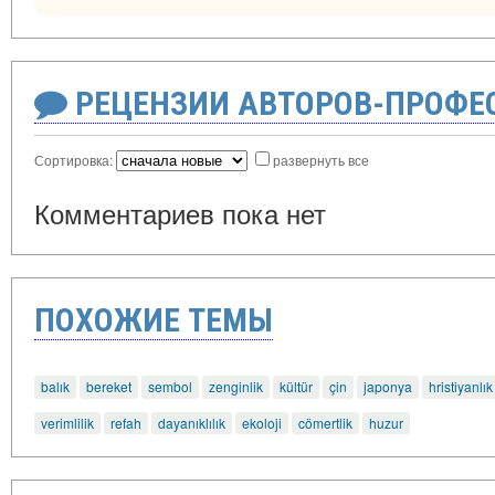
РЕЦЕНЗИИ АВТОРОВ-ПРОФЕ
Сортировка:
развернуть все
Комментариев пока нет
ПОХОЖИЕ ТЕМЫ
balık
bereket
sembol
zenginlik
kültür
çin
japonya
hristiyanlık
verimlilik
refah
dayanıklılık
ekoloji
cömertlik
huzur