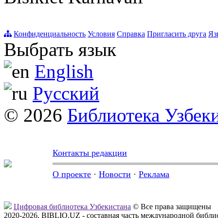
Конфиденциальность
Условия
Справка
Пригласить друга
Яз
Выбрать язык
English
Русский
© 2026
Библиотека Узбек
Контакты редакции
О проекте
·
Новости
·
Реклама
Цифровая библиотека Узбекистана
© Все права защищены
2020-2026, BIBLIO.UZ - составная часть международной библ