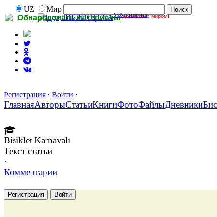
UZ
Мир
Узбекистана
делитесь с миром!
БИБЛИОТЕКА
Обнародовать материалы
Регистрация
·
Войти
·
Главная
Авторы
Статьи
Книги
Фото
Файлы
Дневники
Би
Bisiklet Karnavalı
Текст статьи
·
Комментарии
Регистрация
Войти