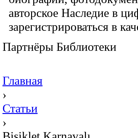
авторское Наследие в ци
зарегистрироваться в кач
Партнёры Библиотеки
Главная
›
Статьи
›
Bisiklet Karnavalı