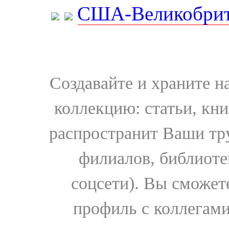
США-Великобрит
Создавайте и храните 
коллекцию: статьи, кн
распространит Ваши тру
филиалов, библиоте
соцсети). Вы сможет
профиль с коллегами