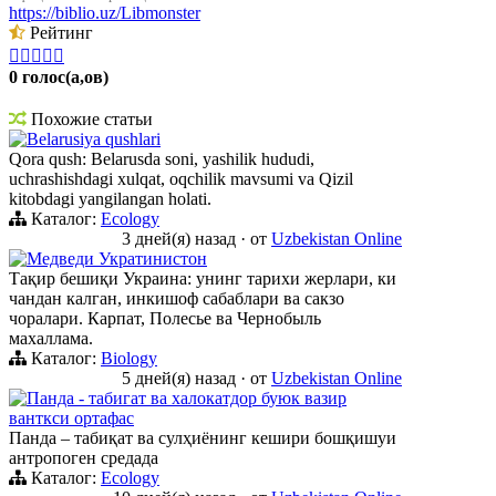
https://biblio.uz/Libmonster
Рейтинг





0 голос(а,ов)
Похожие статьи
Belarusiya qushlari
Qora qush: Belarusda soni, yashilik hududi,
uchrashishdagi xulqat, oqchilik mavsumi va Qizil
kitobdagi yangilangan holati.
Каталог:
Ecology
3 дней(я) назад
·
от
Uzbekistan Online
Медведи Укратинистон
Тақир бешиқи Украина: унинг тарихи жерлари, ки
чандан калган, инкишоф сабаблари ва сакзо
чоралари. Карпат, Полесье ва Чернобыль
махаллама.
Каталог:
Biology
5 дней(я) назад
·
от
Uzbekistan Online
Панда - табигат ва халокатдор буюк вазир
ванткси ортафас
Панда – табиқат ва сулҳиёнинг кешири бошқишуи
антропоген средада
Каталог:
Ecology