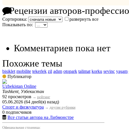
Рецензии авторов-професси
Сортировка:
развернуть все
Показывать по:
Комментариев пока нет
Похожие темы
bisiklet
mobilite
tekerlek
zil
adım
otopark
talimat
korku
sevinç
yaşam
Публикатор
Uzbekistan Online
Tashkent, Узбекистан
92 просмотров
→
рейтинг
05.06.2026 (64 дней(я) назад)
Спорт и физкультура
→
другие рубрики
0 подписчиков
Все статьи автора на Либмонстре
Официальная страница: