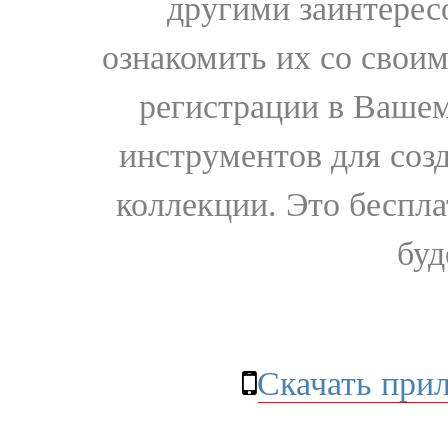
другими заинтере
ознакомить их со свои
регистрации в Вашем
инструментов для соз
коллекции. Это бесплат
буд
Скачать при