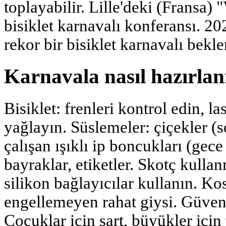
toplayabilir. Lille'deki (Fransa) 
bisiklet karnavalı konferansı. 20
rekor bir bisiklet karnavalı bekle
Karnavala nasıl hazırlanı
Bisiklet: frenleri kontrol edin, la
yağlayın. Süslemeler: çiçekler (so
çalışan ışıklı ip boncukları (gece 
bayraklar, etiketler. Skotç kulla
silikon bağlayıcılar kullanın. Ko
engellemeyen rahat giysi. Güvenlik
Çocuklar için şart, büyükler için