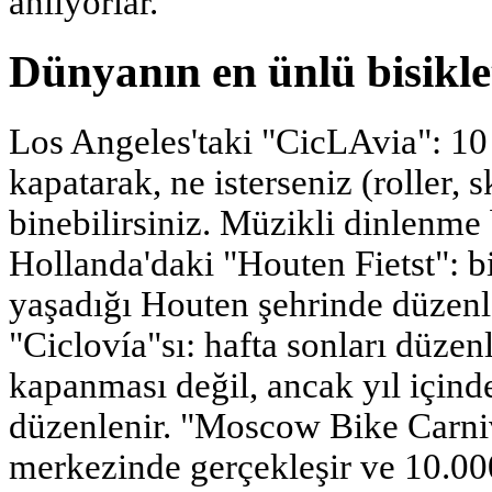
anlıyorlar.
Dünyanın en ünlü bisikle
Los Angeles'taki "CicLAvia": 10
kapatarak, ne isterseniz (roller, s
binebilirsiniz. Müzikli dinlenme 
Hollanda'daki "Houten Fietst": bi
yaşadığı Houten şehrinde düzenl
"Ciclovía"sı: hafta sonları düzen
kapanması değil, ancak yıl içind
düzenlenir. "Moscow Bike Carni
merkezinde gerçekleşir ve 10.000