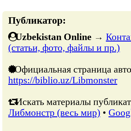
Публикатор:
Uzbekistan Online
→
Конта
(статьи, фото, файлы и пр.)
Официальная страница авто
https://biblio.uz/Libmonster
Искать материалы публикат
Либмонстр (весь мир)
•
Goog