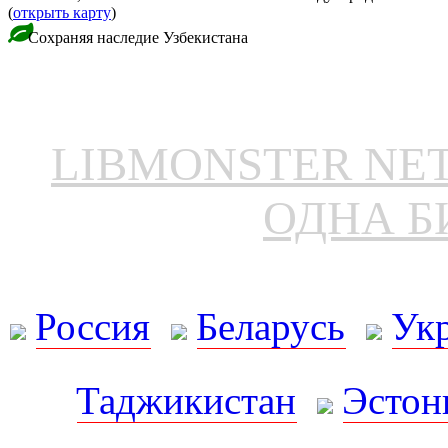
(
открыть карту
)
Сохраняя наследие Узбекистана
LIBMONSTER N
ОДНА Б
Россия
Беларусь
Ук
Таджикистан
Эстон