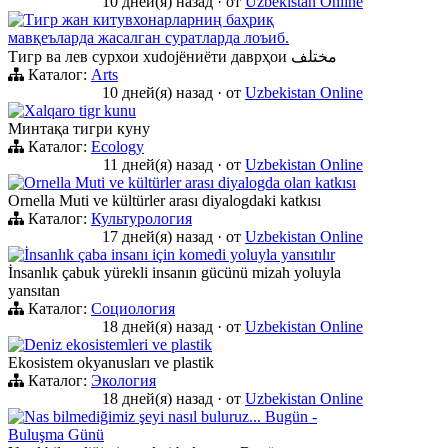
10 дней(я) назад
·
от
Uzbekistan Online
Тигр жан китувхонарларниң баҳриқ
мавқеъларда жасалган суратларда лоъиб.
Тигр ва лев сурхои хudojёниёти даврҳои مختلف
Каталог:
Arts
10 дней(я) назад
·
от
Uzbekistan Online
Xalqaro tigr kunu
Минтақа тигри куну
Каталог:
Ecology
11 дней(я) назад
·
от
Uzbekistan Online
Ornella Muti ve kültürler arası diyalogda olan katkısı
Ornella Muti ve kültürler arası diyalogdaki katkısı
Каталог:
Культурология
17 дней(я) назад
·
от
Uzbekistan Online
İnsanlık çaba insanı için komedi yoluyla yansıtılır
İnsanlık çabuk yürekli insanın gücünü mizah yoluyla
yansıtan
Каталог:
Социология
18 дней(я) назад
·
от
Uzbekistan Online
Deniz ekosistemleri ve plastik
Ekosistem okyanusları ve plastik
Каталог:
Экология
18 дней(я) назад
·
от
Uzbekistan Online
Nas bilmediğimiz şeyi nasıl buluruz... Bugün -
Buluşma Günü