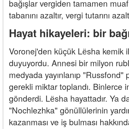
bağışlar vergiden tamamen muaf.
tabanını azaltır, vergi tutarını aza
Hayat hikayeleri: bir bağ
Voronej'den küçük Lёsha kemik iliğ
duyuyordu. Annesi bir milyon rub
medyada yayınlanıp "Russfond" p
gerekli miktar toplandı. Binlerce
gönderdi. Lёsha hayattadır. Ya da
"Nochlezhka" gönüllülerinin yardım
kazanması ve iş bulması hakkında