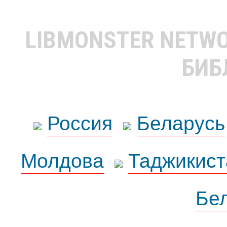
LIBMONSTER NETW
БИБ
Россия
Беларусь
Молдова
Таджикист
Бе