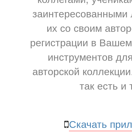
заинтересованными 
их со своим авто
регистрации в Вашем
инструментов для
авторской коллекции.
так есть и 
Скачать прил