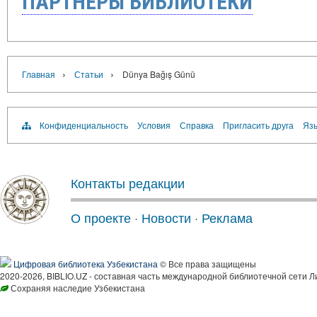
ПАРТНЁРЫ БИБЛИОТЕКИ
›
›
Главная
Статьи
Dünya Bağış Günü
Конфиденциальность
Условия
Справка
Пригласить друга
Язы
Контакты редакции
О проекте
·
Новости
·
Реклама
Цифровая библиотека Узбекистана
© Все права защищены
2020-2026, BIBLIO.UZ - составная часть международной библиотечной сети Л
Сохраняя наследие Узбекистана