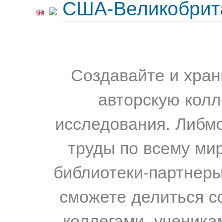
США-Великобрит
Создавайте и хран
авторскую колл
исследования. Либм
труды по всему мир
библиотеки-партнеры,
сможете делиться с
коллегами, ученика