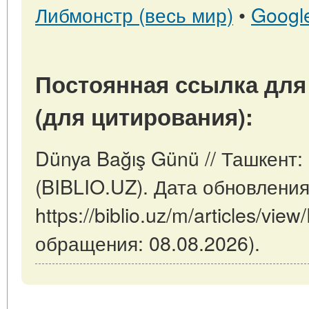
Либмонстр (весь мир)
•
Googl
Постоянная ссылка для
(для цитирования):
Dünya Bağış Günü // Ташкент:
(BIBLIO.UZ). Дата обновления
https://biblio.uz/m/articles/vi
обращения: 08.08.2026).