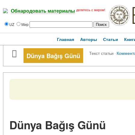
делитесь с миром!
Обнародовать материалы
UZ
Мир
Главная
Авторы
Статьи
Книг
Текст статьи
·
Коммент
Dünya Bağış Günü
Dünya Bağış Günü