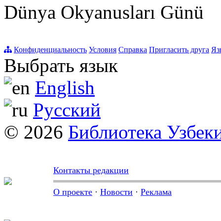
Dünya Okyanusları Günü
Конфиденциальность
Условия
Справка
Пригласить друга
Яз
Выбрать язык
English
Русский
© 2026
Библиотека Узбек
Контакты редакции
О проекте
·
Новости
·
Реклама