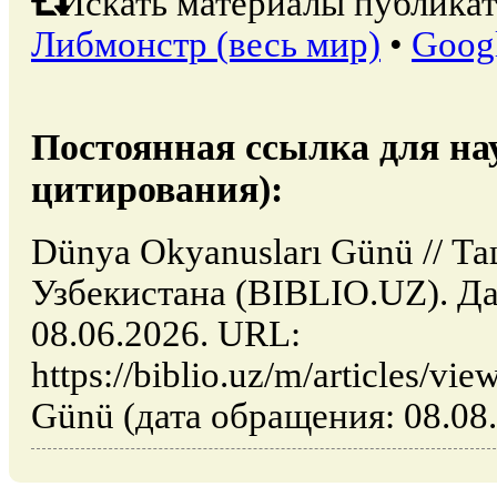
Искать материалы публикат
Либмонстр (весь мир)
•
Goog
Постоянная ссылка для на
цитирования):
Dünya Okyanusları Günü // Т
Узбекистана (BIBLIO.UZ). Да
08.06.2026. URL:
https://biblio.uz/m/articles/v
Günü (дата обращения: 08.08.