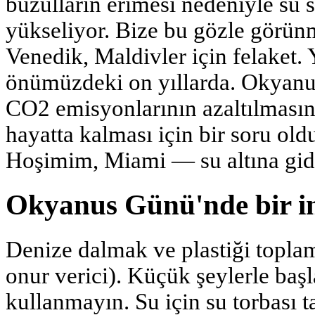
buzulların erimesi nedeniyle su 
yükseliyor. Bize bu gözle görü
Venedik, Maldivler için felaket. 
önümüzdeki on yıllarda. Okyanus
CO2 emisyonlarının azaltılmasın
hayatta kalması için bir soru old
Hoşimim, Miami — su altına gide
Okyanus Günü'nde bir in
Denize dalmak ve plastiği topl
onur verici). Küçük şeylerle baş
kullanmayın. Su için su torbası t