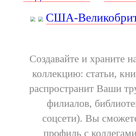
США-Великобрит
Создавайте и храните 
коллекцию: статьи, кн
распространит Ваши тру
филиалов, библиоте
соцсети). Вы сможет
профиль с коллегами