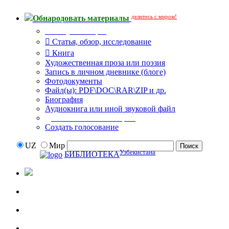
делитесь с миром!
Обнародовать материалы
Тип публикации
Статья, обзор, исследование
Книга
Художественная проза или поэзия
Запись в личном дневнике (блоге)
Фотодокументы
Файл(ы): PDF\DOC\RAR\ZIP и др.
Биография
Аудиокнига или иной звуковой файл
Дополнительные опции:
Создать голосование
UZ
Мир
Узбекистана
БИБЛИОТЕКА