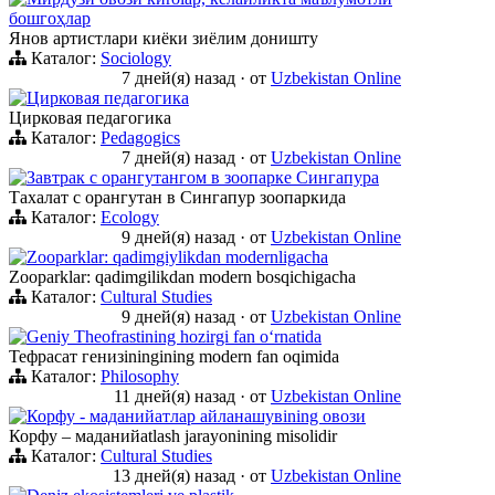
бошгоҳлар
Янов артистлари киёки зиёлим доништу
Каталог:
Sociology
7 дней(я) назад
·
от
Uzbekistan Online
Цирковая педагогика
Цирковая педагогика
Каталог:
Pedagogics
7 дней(я) назад
·
от
Uzbekistan Online
Завтрак с орангутангом в зоопарке Сингапура
Тахалат с орангутан в Сингапур зоопаркида
Каталог:
Ecology
9 дней(я) назад
·
от
Uzbekistan Online
Zooparklar: qadimgiylikdan modernligacha
Zooparklar: qadimgilikdan modern bosqichigacha
Каталог:
Cultural Studies
9 дней(я) назад
·
от
Uzbekistan Online
Geniy Theofrastining hozirgi fan oʻrnatida
Тефрасат генизiningining modern fan oqimida
Каталог:
Philosophy
11 дней(я) назад
·
от
Uzbekistan Online
Корфу - маданийатлар айланашувining овози
Корфу – маданийatlash jarayonining misolidir
Каталог:
Cultural Studies
13 дней(я) назад
·
от
Uzbekistan Online