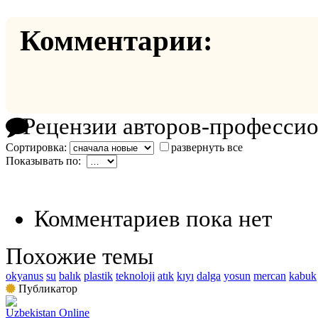
Комментарии:
Рецензии авторов-професси
Сортировка:
развернуть все
Показывать по:
Комментариев пока нет
Похожие темы
okyanus
su
balık
plastik
teknoloji
atık
kıyı
dalga
yosun
mercan
kabuk
Публикатор
Uzbekistan Online