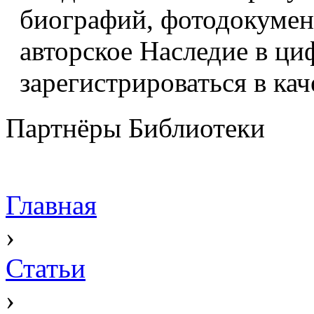
биографий, фотодокумент
авторское Наследие в ци
зарегистрироваться в кач
Партнёры Библиотеки
Главная
›
Статьи
›