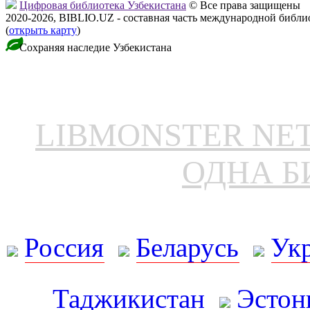
Цифровая библиотека Узбекистана
© Все права защищены
2020-2026, BIBLIO.UZ - составная часть международной библ
(
открыть карту
)
Сохраняя наследие Узбекистана
LIBMONSTER N
ОДНА Б
Россия
Беларусь
Ук
Таджикистан
Эстон