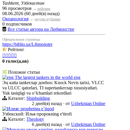
Tashkent, Узбекистан
96 просмотров
→
рейтинг
08.06.2026 (60 дней(я) назад)
Океанология
→
другие рубрики
0 подписчиков
Все статьи автора на Либмонстре
Официальная страница:
https://biblio.uz/Libmonster
Рейтинг





0 голос(а,ов)
Похожие статьи
eng The largest tankers in the world eng
Эң кatta tankerлар донbos: Knock Nevis tarixi, VLCC
va ULCC qatorlari, TI supertankerлар xususiyatlari.
Yuk tasiqligi va oʻlchamlari rekordlari
Каталог:
Shipbuilding
2 дней(я) назад
·
от
Uzbekistan Online
Илияс prophetiga e`tiqod
Узбекский: Илья пророкning e'tirofi
Каталог:
Theology
6 дней(я) назад
·
от
Uzbekistan Online
Мирдузи овози киrolар, келайликта маълумотли