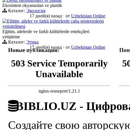
Deniz ekosistemleri ve plastik
Ekosistem okyanusları ve plastik
Каталог:
Экология
17 дней(я) назад
·
от
Uzbekistan Online
Eğitim, aileler ve farklı kültürlerde çaba gösterenlerin
yetiştirilmesi
Eğitim, ailelerde ve farklı kültürlerde emekçileri
yetiştirme
Каталог:
Этика
17 дней(я) назад
·
от
Uzbekistan Online
Новые публикации:
Поп
503 Service Temporarily
5
Unavailable
nginx-reuseport/1.21.1
BIBLIO.UZ - Цифрова
Создайте свою авторскую