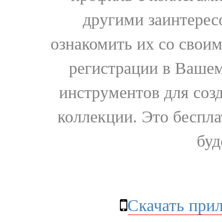
другими заинтере
ознакомить их со свои
регистрации в Вашем
инструментов для соз
коллекции. Это бесплат
буд
Скачать при