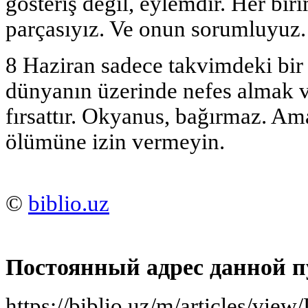
gösteriş değil, eylemdir. Her bi
parçasıyız. Ve onun sorumluyuz.
8 Haziran sadece takvimdeki bir 
dünyanın üzerinde nefes almak v
fırsattır. Okyanus, bağırmaz. Am
ölümüne izin vermeyin.
©
biblio.uz
Постоянный адрес данной п
https://biblio.uz/m/articles/vi