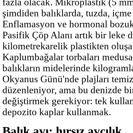
fazla olacak. Mikroplastik (5 m
şimdiden balıklarda, tuzda, içm
Enflamasyon ve hormonal bozuk
Pasifik Çöp Alanı artık bir leke 
kilometrekarelik plastikten oluşan
Kaplumbağalar torbaları medusala
balıkların midelerinde kilogramla
Okyanus Günü'nde plajları temi
düzenleniyor, ama bu denizde bi
değiştirmek gerekiyor: tek kulla
depozito kaplar kullanmak.
Balık avı: hırsız avcılık