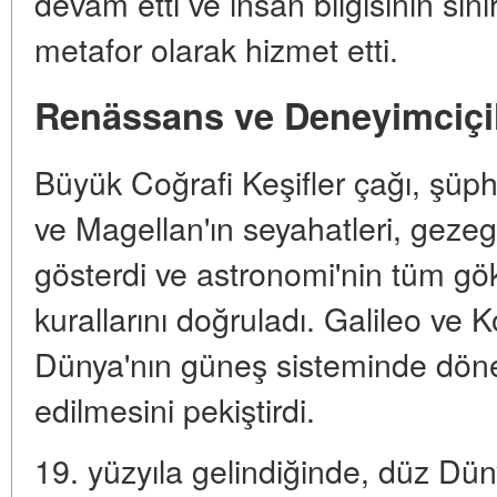
devam etti ve insan bilgisinin sınır
metafor olarak hizmet etti.
Renässans ve Deneyimciçili
Büyük Coğrafi Keşifler çağı, şüph
ve Magellan'ın seyahatleri, gezege
gösterdi ve astronomi'nin tüm göky
kurallarını doğruladı. Galileo ve K
Dünya'nın güneş sisteminde dönen
edilmesini pekiştirdi.
19. yüzyıla gelindiğinde, düz Düny