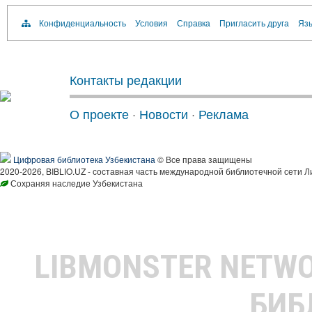
Конфиденциальность
Условия
Справка
Пригласить друга
Язы
Контакты редакции
О проекте
·
Новости
·
Реклама
Цифровая библиотека Узбекистана
© Все права защищены
2020-2026, BIBLIO.UZ - составная часть международной библиотечной сети Л
Сохраняя наследие Узбекистана
LIBMONSTER NETW
БИБ