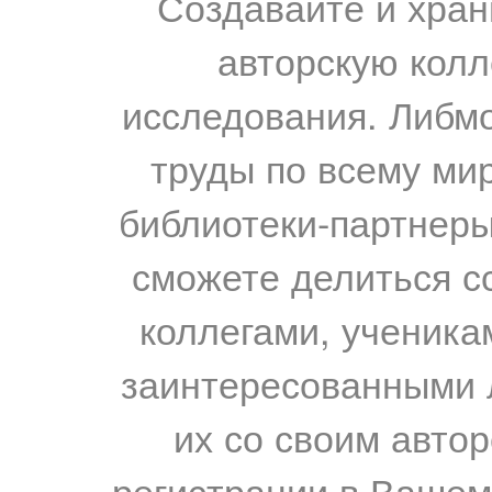
Создавайте и хран
авторскую колл
исследования. Либм
труды по всему мир
библиотеки-партнеры,
сможете делиться с
коллегами, ученика
заинтересованными 
их со своим авто
регистрации в Вашем