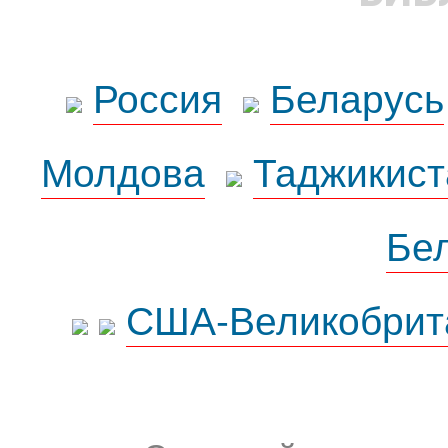
Россия
Беларусь
Молдова
Таджикист
Бе
США-Великобрит