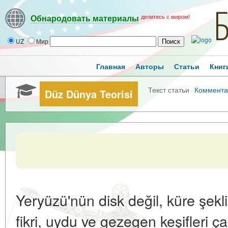
делитесь с миром!
Обнародовать материалы
UZ
Мир
Главная
Авторы
Статьи
Книг
Текст статьи
·
Коммента
Düz Dünya Teorisi
Yeryüzü'nün disk değil, küre şe
fikri, uydu ve gezegen keşifleri ç