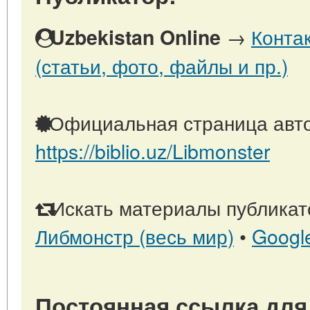
→
Конта
Uzbekistan Online
(статьи, фото, файлы и пр.)
Официальная страница авто
https://biblio.uz/Libmonster
Искать материалы публикато
Либмонстр (весь мир)
•
Googl
Постоянная ссылка для