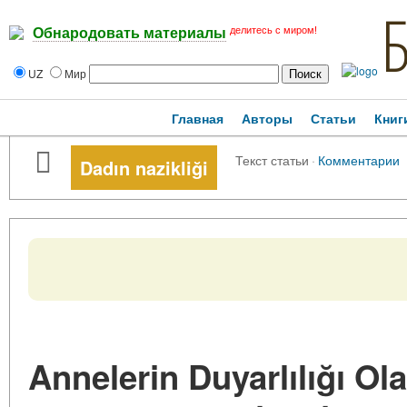
делитесь с миром!
Обнародовать материалы
UZ
Мир
Главная
Авторы
Статьи
Книг
Текст статьи
·
Комментарии
Dadın nazikliği
Annelerin Duyarlılığı Ola