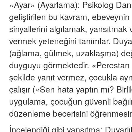
«Ayar» (Ayarlama): Psikolog Dani
geliştirilen bu kavram, ebeveyni
sinyallerini algılamak, yansıtmak 
vermek yeteneğini tanımlar. Duya
(ağlama, gülmek, uzaklaşma) değil
duyguyu görmektedir. «Perestan a
şekilde yanıt vermez, çocukla ay
çalışır («Sen hata yaptın mı? Birl
uygulama, çocuğun güvenli bağılı
düzenleme becerisini öğrenmesini
İncelendiği gibi yansıtma: Duyarlı