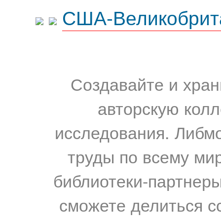
США-Великобрит
Создавайте и хран
авторскую колл
исследования. Либм
труды по всему мир
библиотеки-партнеры,
сможете делиться с