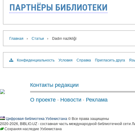
ПАРТНЁРЫ БИБЛИОТЕКИ
›
›
Главная
Статьи
Dadın nazikliği
Конфиденциальность
Условия
Справка
Пригласить друга
Язы
Контакты редакции
О проекте
·
Новости
·
Реклама
Цифровая библиотека Узбекистана
© Все права защищены
2020-2026, BIBLIO.UZ - составная часть международной библиотечной сети Л
Сохраняя наследие Узбекистана