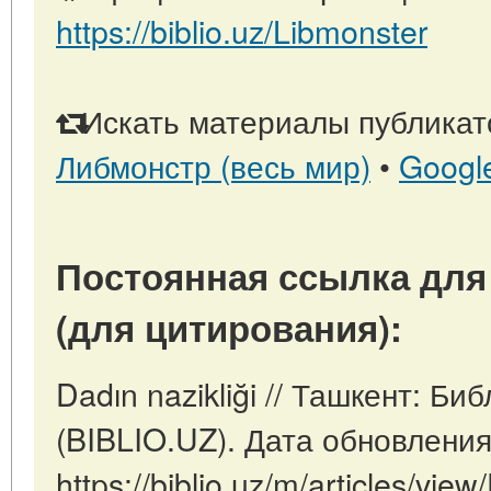
https://biblio.uz/Libmonster
Искать материалы публикато
Либмонстр (весь мир)
•
Googl
Постоянная ссылка для
(для цитирования):
Dadın nazikliği // Ташкент: Б
(BIBLIO.UZ). Дата обновления
https://biblio.uz/m/articles/view