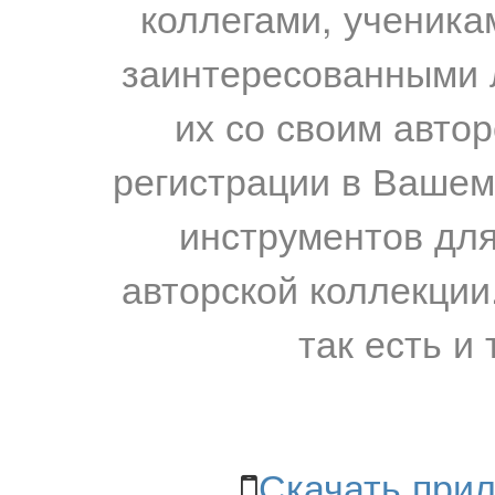
коллегами, ученика
заинтересованными 
их со своим авто
регистрации в Вашем
инструментов для
авторской коллекции.
так есть и 
Скачать прил