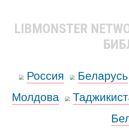
LIBMONSTER NETW
БИБ
Россия
Беларусь
Молдова
Таджикист
Бе