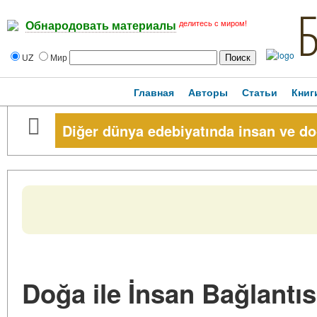
делитесь с миром!
Обнародовать материалы
UZ
Мир
Главная
Авторы
Статьи
Книг
Diğer dünya edebiyatında insan ve do
Doğa ile İnsan Bağlantıs