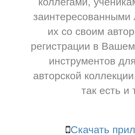
коллегами, ученика
заинтересованными 
их со своим авто
регистрации в Вашем
инструментов для
авторской коллекции.
так есть и 
Скачать прил