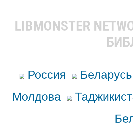
LIBMONSTER NETW
БИБ
Россия
Беларусь
Молдова
Таджикист
Бе