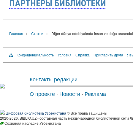
ПАРТНЁРЫ БИБЛИОТЕКИ
›
›
Главная
Статьи
Diğer dünya edebiyatında insan ve doğa arasındak
Конфиденциальность
Условия
Справка
Пригласить друга
Язы
Контакты редакции
О проекте
·
Новости
·
Реклама
Цифровая библиотека Узбекистана
© Все права защищены
2020-2026, BIBLIO.UZ - составная часть международной библиотечной сети Л
Сохраняя наследие Узбекистана