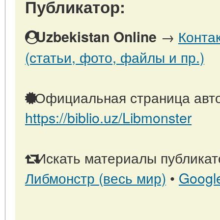
Публикатор:
→
Конта
Uzbekistan Online
(статьи, фото, файлы и пр.)
Официальная страница авто
https://biblio.uz/Libmonster
Искать материалы публикато
Либмонстр (весь мир)
•
Googl