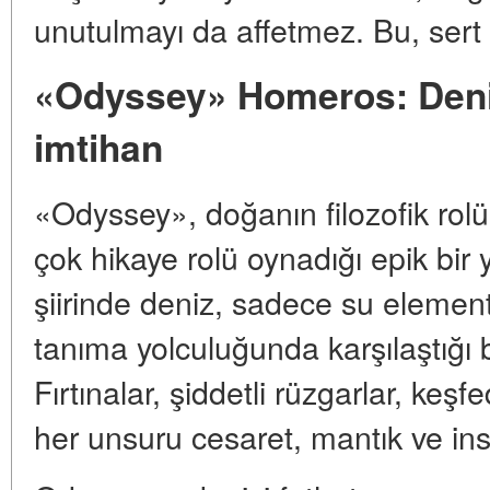
unutulmayı da affetmez. Bu, sert 
«Odyssey» Homeros: Deniz
imtihan
«Odyssey», doğanın filozofik rol
çok hikaye rolü oynadığı epik bir
şiirinde deniz, sadece su elementi
tanıma yolculuğunda karşılaştığı b
Fırtınalar, şiddetli rüzgarlar, keş
her unsuru cesaret, mantık ve insa