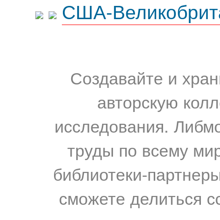
США-Великобрит
Создавайте и хран
авторскую колл
исследования. Либм
труды по всему мир
библиотеки-партнеры,
сможете делиться с