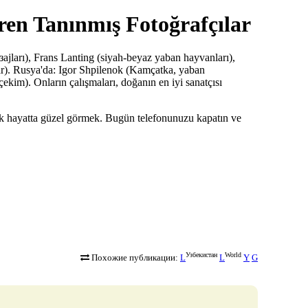
ren Tanınmış Fotoğrafçılar
jları), Frans Lanting (siyah-beyaz yaban hayvanları),
ar). Rusya'da: Igor Shpilenok (Kamçatka, yaban
kim). Onların çalışmaları, doğanın en iyi sanatçısı
k hayatta güzel görmek. Bugün telefonunuzu kapatın ve
Узбекистан
World
Похожие публикации:
L
L
Y
G