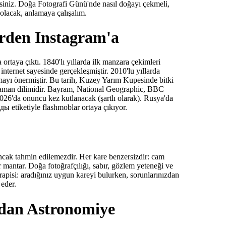
lirsiniz. Doğa Fotografi Günü'nde nasıl doğayı çekmeli,
 olacak, anlamaya çalışalım.
erden Instagram'a
 ortaya çıktı. 1840'lı yıllarda ilk manzara çekimleri
internet sayesinde gerçekleşmiştir. 2010'lu yıllarda
mayı önermiştir. Bu tarih, Kuzey Yarım Kupesinde bitki
r zaman dilimidir. Bayram, National Geographic, BBC
 2026'da onuncu kez kutlanacak (şartlı olarak). Rusya'da
etiketiyle flashmoblar ortaya çıkıyor.
ncak tahmin edilemezdir. Her kare benzersizdir: cam
ir mantar. Doğa fotoğrafçılığı, sabır, gözlem yeteneği ve
terapisi: aradığınız uygun kareyi bulurken, sorunlarınızdan
 eder.
'dan Astronomiye