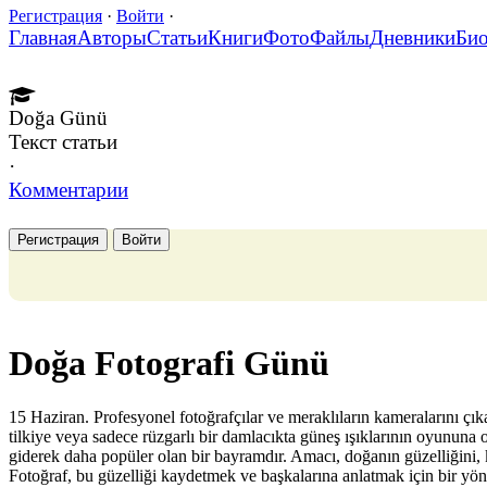
Регистрация
·
Войти
·
Главная
Авторы
Статьи
Книги
Фото
Файлы
Дневники
Би
Doğa Günü
Текст статьи
·
Комментарии
Регистрация
Войти
Doğa Fotografi Günü
15 Haziran. Profesyonel fotoğrafçılar ve meraklıların kameralarını çıka
tilkiye veya sadece rüzgarlı bir damlacıkta güneş ışıklarının oyunun
giderek daha popüler olan bir bayramdır. Amacı, doğanın güzelliğini, kı
Fotoğraf, bu güzelliği kaydetmek ve başkalarına anlatmak için bir yönte