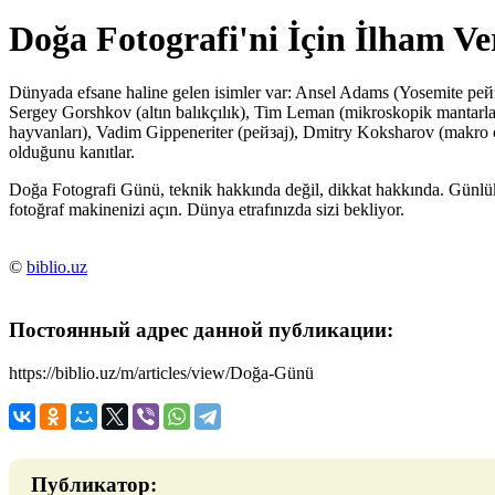
Doğa Fotografi'ni İçin İlham Ve
Dünyada efsane haline gelen isimler var: Ansel Adams (Yosemite pейзa
Sergey Gorshkov (altın balıkçılık), Tim Leman (mikroskopik mantarl
hayvanları), Vadim Gippeneriter (pейзaj), Dmitry Koksharov (makro çe
olduğunu kanıtlar.
Doğa Fotografi Günü, teknik hakkında değil, dikkat hakkında. Günlü
fotoğraf makinenizi açın. Dünya etrafınızda sizi bekliyor.
©
biblio.uz
Постоянный адрес данной публикации:
https://biblio.uz/m/articles/view/Doğa-Günü
Публикатор: