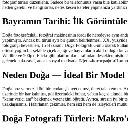
fotoğraf turları düzenlenir. Sadece bir telefonunuz varsa bile katılabi
neden gerekli ve hangi sırlar, nefes kesen kareler yapmanıza yardımcı
Bayramın Tarihi: İlk Görüntül
Doğa fotoğrafçılığı, fotoğraf makinesinin icadı ile neredeyse aynı anda
yapılmıştır. Ancak bu türün ayrı bir günün belirlenmesi, XX. yüzyılda 
fotoğrafçı heveslileri, 15 Haziran'ı Doğa Fotografi Günü olarak kutla
örtüsü yoğun bir şekilde çiçek açtığı ve hayvanların aktif olduğu bi
Wildlife ve 500px, Flickr gibi platformlar tarafından desteklenmiştir.
gelenek hala zayıf, ancak sosyal medyada #ДеньФотографииПрироды 
Neden Doğa — İdeal Bir Model
Doğa poz vermez, kötü bir açıdan şikayet etmez, ücret talep etmez. A
üzerinde bir kar kalıntısı, göl üzerindeki buhar, yaban keçisi altında b
"karar verici anı" beklemek yeteneğini öğretir. Ayrıca, stresin iyi bir 
uzaklaşırsınız. Hazırlanan çekimler, hem sizi hem de izleyicileri mutlu
Doğa Fotografi Türleri: Makro