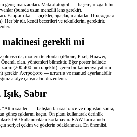
rin geniş manzaraları. Makrofotografi — haşere, rüzgarlı bir
nlar (burada uzun menzilli lens gerekir).
rı. Fлористika — çiçekler, ağaçlar, mantarlar. Подводная
Her bir tür, kendi becerileri ve tekniklerini gerektirir.
enler.
f makinesi gerekli mi
nız olmasa da, modern telefonlar (iPhone, Pixel, Huawei,
. Önemli olan, yöntemleri bilmektir. Eğer poster halinde
k zoom (200-400 mm objektif) içeren bir kameraya yatırım
mm) gerekir. Aстрофото — штатив ve manuel ayarlanabilir
iniz atölye çalışmaları düzenlenir.
Işık, Sabır
"Altın saatler" — batıştan bir saat önce ve doğuştan sonra,
güneş ışıklarını kaçın. Ön planı kullanarak derinlik
azsa yüksek ISO kullanmaktan korkmayın. RAW formatında
çin seriyel çekim ve gözlerin odaklanması. En önemlisi,