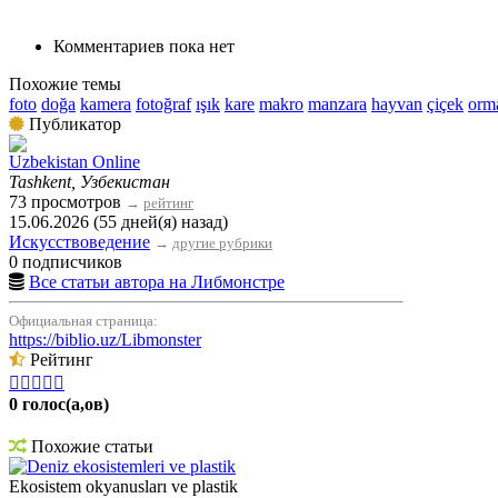
Комментариев пока нет
Похожие темы
foto
doğa
kamera
fotoğraf
ışık
kare
makro
manzara
hayvan
çiçek
orm
Публикатор
Uzbekistan Online
Tashkent, Узбекистан
73 просмотров
→
рейтинг
15.06.2026 (55 дней(я) назад)
Искусствоведение
→
другие рубрики
0 подписчиков
Все статьи автора на Либмонстре
Официальная страница:
https://biblio.uz/Libmonster
Рейтинг





0 голос(а,ов)
Похожие статьи
Deniz ekosistemleri ve plastik
Ekosistem okyanusları ve plastik