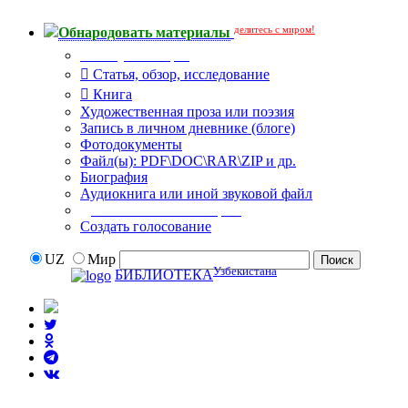
делитесь с миром!
Обнародовать материалы
Тип публикации
Статья, обзор, исследование
Книга
Художественная проза или поэзия
Запись в личном дневнике (блоге)
Фотодокументы
Файл(ы): PDF\DOC\RAR\ZIP и др.
Биография
Аудиокнига или иной звуковой файл
Дополнительные опции:
Создать голосование
UZ
Мир
Узбекистана
БИБЛИОТЕКА