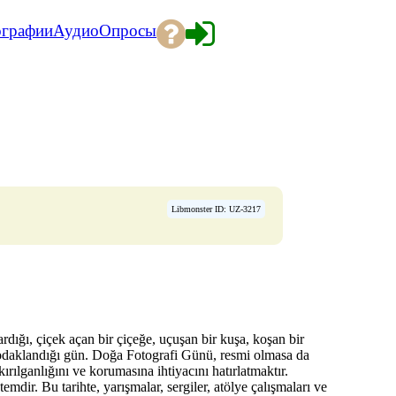
ографии
Аудио
Опросы
Libmonster ID: UZ-3217
rdığı, çiçek açan bir çiçeğe, uçuşan bir kuşa, koşan bir
a odaklandığı gün. Doğa Fotografi Günü, resmi olmasa da
rılganlığını ve korumasına ihtiyacını hatırlatmaktır.
mdir. Bu tarihte, yarışmalar, sergiler, atölye çalışmaları ve