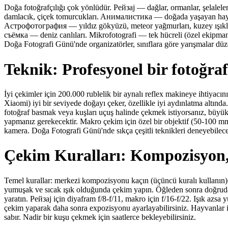
Doğa fotoğrafçılığı çok yönlüdür. Pейзaj — dağlar, ormanlar, şelalele
damlacık, çiçek tomurcukları. Aнималистика — doğada yaşayan hayva
Астрофотография — yıldız gökyüzü, meteor yağmurları, kuzey ışıkla
съёмка — deniz canlıları. Mikrofotografi — tek hücreli (özel ekipman). 
Doğa Fotografi Günü'nde organizatörler, sınıflara göre yarışmalar düz
Teknik: Profesyonel bir fotoğra
İyi çekimler için 200.000 rublelik bir aynalı reflex makineye ihtiyacı
Xiaomi) iyi bir seviyede doğayı çeker, özellikle iyi aydınlatma altında
fotoğraf basmak veya kuşları uçuş halinde çekmek istiyorsanız, büyü
yapmanız gerekecektir. Makro çekim için özel bir objektif (50-100 
kamera. Doğa Fotografi Günü'nde sıkça çeşitli teknikleri deneyebileceğ
Çekim Kuralları: Kompozisyon, 
Temel kurallar: merkezi kompozisyonu kaçın (üçüncü kuralı kullanın). 
yumuşak ve sıcak ışık olduğunda çekim yapın. Öğleden sonra doğrudan 
yaratın. Pейзaj için diyafram f/8-f/11, makro için f/16-f/22. Işık 
çekim yaparak daha sonra expozisyonu ayarlayabilirsiniz. Hayvanlar i
sabır. Nadir bir kuşu çekmek için saatlerce bekleyebilirsiniz.