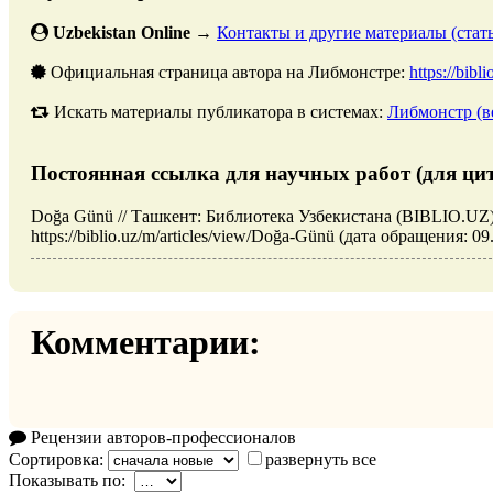
Uzbekistan Online
→
Контакты и другие материалы (стать
Официальная страница автора на Либмонстре:
https://bibl
Искать материалы публикатора в системах:
Либмонстр (в
Постоянная ссылка для научных работ (для ци
Doğa Günü // Ташкент: Библиотека Узбекистана (BIBLIO.UZ)
https://biblio.uz/m/articles/view/Doğa-Günü (дата обращения: 09
Комментарии:
Рецензии авторов-профессионалов
Сортировка:
развернуть все
Показывать по: