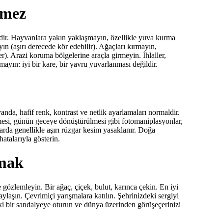
rmez
idir. Hayvanlara yakın yaklaşmayın, özellikle yuva kurma
n (aşırı derecede kör edebilir). Ağaçları kırmayın,
). Arazi koruma bölgelerine araçla girmeyin. İhlaller,
mayın: iyi bir kare, bir yavru yuvarlanması değildir.
anda, hafif renk, kontrast ve netlik ayarlamaları normaldir.
esi, günün geceye dönüştürülmesi gibi fotomaniplasyonlar,
malarda genellikle aşırı rüzgar kesim yasaklanır. Doğa
atalarıyla gösterin.
amak
gözlemleyin. Bir ağaç, çiçek, bulut, karınca çekin. En iyi
ın. Çevrimiçi yarışmalara katılın. Şehrinizdeki sergiyi
ki bir sandalyeye oturun ve dünya üzerinden görüşeçerinizi