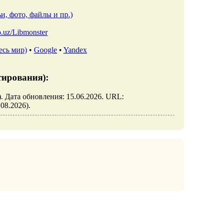
и, фото, файлы и пр.)
io.uz/Libmonster
есь мир)
•
Google
•
Yandex
тирования):
. Дата обновления: 15.06.2026. URL:
.08.2026).