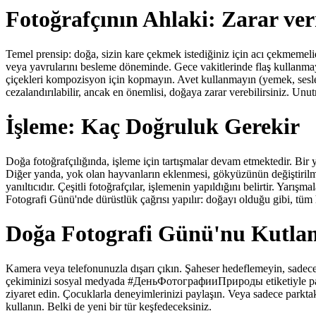
Fotoğrafçının Ahlaki: Zarar ve
Temel prensip: doğa, sizin kare çekmek istediğiniz için acı çekmemel
veya yavrularını besleme döneminde. Gece vakitlerinde flaş kullanmayı
çiçekleri kompozisyon için kopmayın. Avet kullanmayın (yemek, sesler
cezalandırılabilir, ancak en önemlisi, doğaya zarar verebilirsiniz. Unut
İşleme: Kaç Doğruluk Gerekir
Doğa fotoğrafçılığında, işleme için tartışmalar devam etmektedir. Bir y
Diğer yanda, yok olan hayvanların eklenmesi, gökyüzünün değiştirilm
yanıltıcıdır. Çeşitli fotoğrafçılar, işlemenin yapıldığını belirtir. Yarış
Fotografi Günü'nde dürüstlük çağrısı yapılır: doğayı olduğu gibi, tüm h
Doğa Fotografi Günü'nu Kutl
Kamera veya telefonunuzla dışarı çıkın. Şaheser hedeflemeyin, sadece 
çekiminizi sosyal medyada #ДеньФотографииПрироды etiketiyle paylaş
ziyaret edin. Çocuklarla deneyimlerinizi paylaşın. Veya sadece parkta
kullanın. Belki de yeni bir tür keşfedeceksiniz.