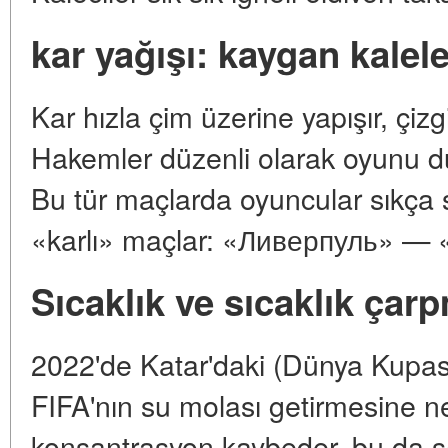
kar yağışı: kaygan kalel
Kar hızla çim üzerine yapışır, çiz
Hakemler düzenli olarak oyunu dur
Bu tür maçlarda oyuncular sıkça 
«karlı» maçlar: «Ливерпуль» — «С
Sıcaklık ve sıcaklık çar
2022'de Katar'daki (Dünya Kupası
FIFA'nın su molası getirmesine 
konsantrasyon kaybeder, bu da s