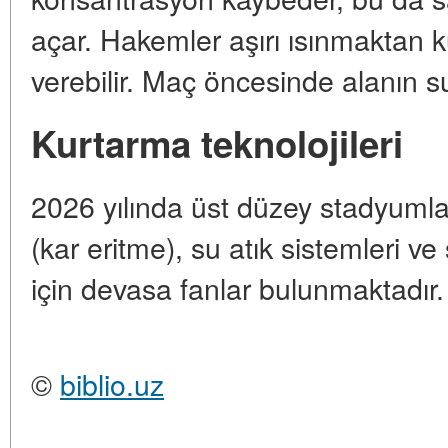
açar. Hakemler aşırı ısınmaktan k
verebilir. Maç öncesinde alanın 
Kurtarma teknolojileri
2026 yılında üst düzey stadyumlar
(kar eritme), su atık sistemleri v
için devasa fanlar bulunmaktadır.
©
biblio.uz