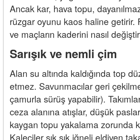
Ancak kar, hava topu, dayanılmaz 
rüzgar oyunu kaos haline getirir. Fı
ve maçların kaderini nasıl değiştir
Sarışık ve nemli çim
Alan su altında kaldığında top dü
etmez. Savunmacılar geri çekilmek
çamurla sürüş yapabilir). Takımlar
ceza alanına atışlar, düşük pasla
kaygan topu yakalama zorunda kalı
Kaleciler sık sık iğneli eldiven tak