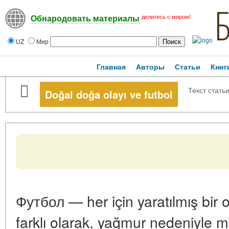
делитесь с миром!
Обнародовать материалы
UZ
Мир
Главная
Авторы
Статьи
Книг
Текст стать
Doğal doğa olayı ve futbol
Футбол — her için yaratılmış bir o
farklı olarak, yağmur nedeniyle maç