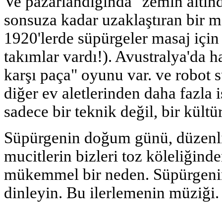
Ve pazarlandığında "zemin altın
sonsuza kadar uzaklaştıran bir m
1920'lerde süpürgeler masaj için k
takımlar vardı!). Avustralya'da 
karşı paça" oyunu var. ve robot s
diğer ev aletlerinden daha fazla 
sadece bir teknik değil, bir kült
Süpürgenin doğum günü, düzenli b
mucitlerin bizleri toz köleliğind
mükemmel bir neden. Süpürgenin
dinleyin. Bu ilerlemenin müziği.