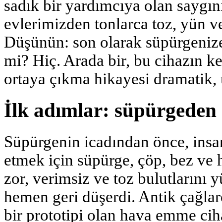
sadık bir yardımcıya olan saygını
evlerimizden tonlarca toz, yün ve
Düşünün: son olarak süpürgenize 
mi? Hiç. Arada bir, bu cihazın 
ortaya çıkma hikayesi dramatik, 
İlk adımlar: süpürgede
Süpürgenin icadından önce, insa
etmek için süpürge, çöp, bez ve h
zor, verimsiz ve toz bulutlarını y
hemen geri düşerdi. Antik çağla
bir prototipi olan hava emme ciha