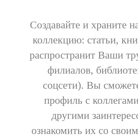
Создавайте и храните 
коллекцию: статьи, кн
распространит Ваши тру
филиалов, библиоте
соцсети). Вы сможет
профиль с коллегами
другими заинтере
ознакомить их со свои