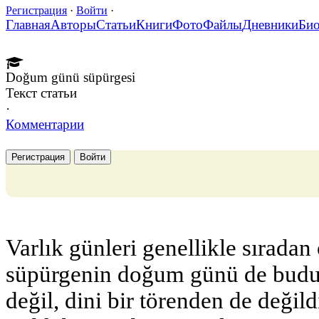
Регистрация
·
Войти
·
Главная
Авторы
Статьи
Книги
Фото
Файлы
Дневники
Би
Doğum günü süpürgesi
Текст статьи
·
Комментарии
Регистрация
Войти
Varlık günleri genellikle sıradan 
süpürgenin doğum günü de budur
değil, dini bir törenden de değil