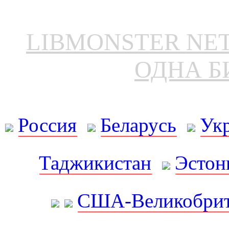
LIBMONSTER N
ОДНА Б
Россия
Беларусь
Ук
Таджикистан
Эстон
США-Великобрит