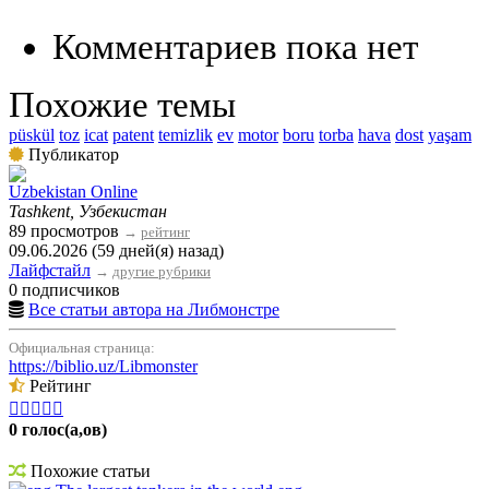
Комментариев пока нет
Похожие темы
püskül
toz
icat
patent
temizlik
ev
motor
boru
torba
hava
dost
yaşam
Публикатор
Uzbekistan Online
Tashkent, Узбекистан
89 просмотров
→
рейтинг
09.06.2026 (59 дней(я) назад)
Лайфстайл
→
другие рубрики
0 подписчиков
Все статьи автора на Либмонстре
Официальная страница:
https://biblio.uz/Libmonster
Рейтинг





0 голос(а,ов)
Похожие статьи