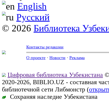
English
Русский
© 2026
Библиотека Узбек
Контакты редакции
О проекте
·
Новости
·
Реклама
Цифровая библиотека Узбекистана
©
2020-2026, BIBLIO.UZ - составная ча
библиотечной сети Либмонстр (
открыт
Сохраняя наследие Узбекистана