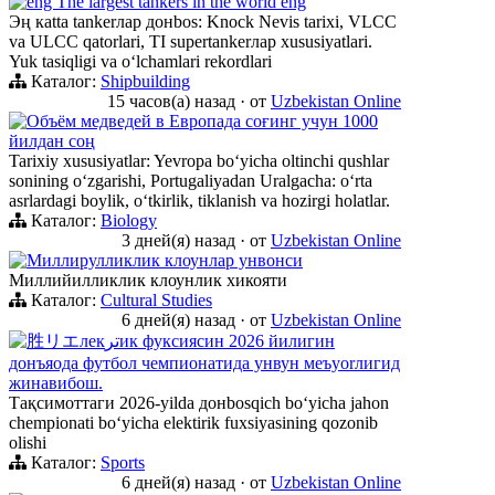
eng The largest tankers in the world eng
Эң кatta tankerлар донbos: Knock Nevis tarixi, VLCC
va ULCC qatorlari, TI supertankerлар xususiyatlari.
Yuk tasiqligi va oʻlchamlari rekordlari
Каталог:
Shipbuilding
15 часов(а) назад
·
от
Uzbekistan Online
Объём медведей в Европада соғинг учун 1000
йилдан соң
Tarixiy xususiyatlar: Yevropa boʻyicha oltinchi qushlar
sonining oʻzgarishi, Portugaliyadan Uralgacha: oʻrta
asrlardagi boylik, oʻtkirlik, tiklanish va hozirgi holatlar.
Каталог:
Biology
3 дней(я) назад
·
от
Uzbekistan Online
Миллирулликлик клоунлар унвонси
Миллийилликлик клоунлик хикояти
Каталог:
Cultural Studies
6 дней(я) назад
·
от
Uzbekistan Online
胜リエлекترик фуксиясин 2026 йилигин
донъяода футбол чемпионатида унвун меъyorлигид
жинавибош.
Тақсимоттаги 2026-yilda донbosqich boʻyicha jahon
chempionati boʻyicha elektirik fuxsiyasining qozonib
olishi
Каталог:
Sports
6 дней(я) назад
·
от
Uzbekistan Online