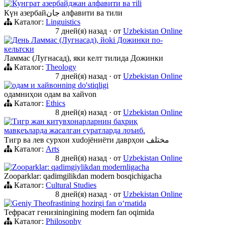
Кунграт азербайджан алфавити ва тili
Күн азербайجان алфавити ва тили
Каталог:
Linguistics
7 дней(я) назад
·
от
Uzbekistan Online
День Ламмас (Лугнасад), йoki Дожинки по-
кельтски
Ламмас (Лугнасад), яки келт тилида Дожинки
Каталог:
Theology
7 дней(я) назад
·
от
Uzbekistan Online
одам и хайвонning do'stiqligi
одамниҳои одам ва хайvon
Каталог:
Ethics
8 дней(я) назад
·
от
Uzbekistan Online
Тигр жан китувхонарларниң баҳриқ
мавқеъларда жасалган суратларда лоъиб.
Тигр ва лев сурхои хudojёниёти даврҳои مختلف
Каталог:
Arts
8 дней(я) назад
·
от
Uzbekistan Online
Zooparklar: qadimgiylikdan modernligacha
Zooparklar: qadimgilikdan modern bosqichigacha
Каталог:
Cultural Studies
8 дней(я) назад
·
от
Uzbekistan Online
Geniy Theofrastining hozirgi fan oʻrnatida
Тефрасат генизiningining modern fan oqimida
Каталог:
Philosophy