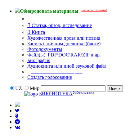
делитесь с миром!
Обнародовать материалы
Тип публикации
Статья, обзор, исследование
Книга
Художественная проза или поэзия
Запись в личном дневнике (блоге)
Фотодокументы
Файл(ы): PDF\DOC\RAR\ZIP и др.
Биография
Аудиокнига или иной звуковой файл
Дополнительные опции:
Создать голосование
UZ
Мир
Узбекистана
БИБЛИОТЕКА