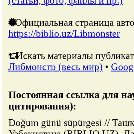
(статьи, фото, файлы и пр.)
Официальная страница авто
https://biblio.uz/Libmonster
Искать материалы публикат
Либмонстр (весь мир)
•
Goog
Постоянная ссылка для на
цитирования):
Doğum günü süpürgesi // Таш
Узбекистана (BIBLIO.UZ). Да