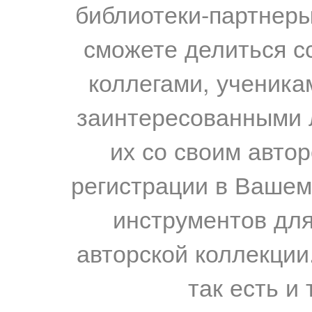
библиотеки-партнеры,
сможете делиться с
коллегами, ученика
заинтересованными 
их со своим авто
регистрации в Вашем
инструментов для
авторской коллекции.
так есть и 