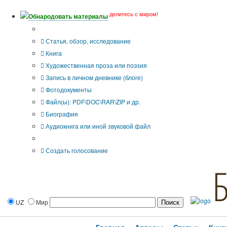
делитесь с миром!
Обнародовать материалы
Тип публикации
Статья, обзор, исследование
Книга
Художественная проза или поэзия
Запись в личном дневнике (блоге)
Фотодокументы
Файл(ы): PDF\DOC\RAR\ZIP и др.
Биография
Аудиокнига или иной звуковой файл
Дополнительные опции:
Создать голосование
UZ
Мир