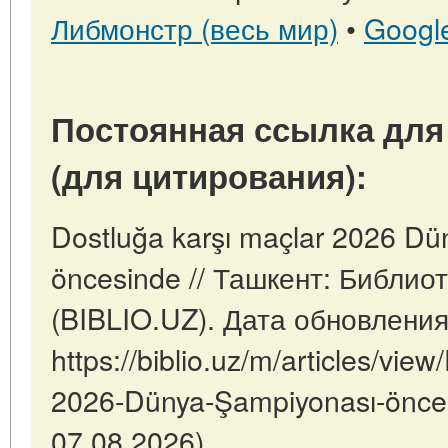
Либмонстр (весь мир)
•
Googl
Постоянная ссылка для
(для цитирования):
Dostluğa karşı maçlar 2026 D
öncesinde // Ташкент: Библио
(BIBLIO.UZ). Дата обновления
https://biblio.uz/m/articles/vie
2026-Dünya-Şampiyonası-önce
07.08.2026).