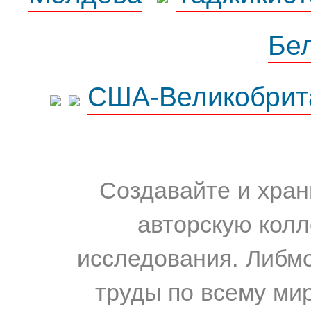
Бе
США-Великобрит
Создавайте и хран
авторскую колл
исследования. Либм
труды по всему мир