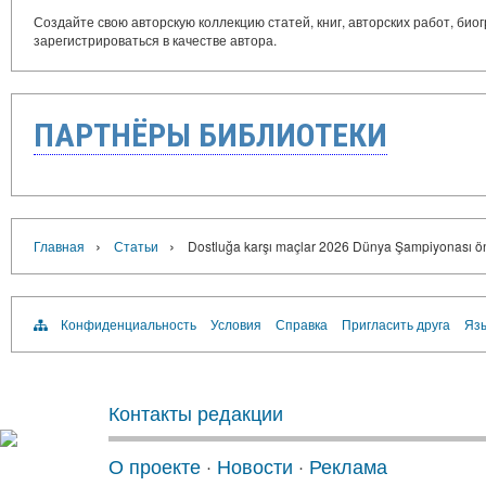
Создайте свою авторскую коллекцию статей, книг, авторских работ, би
зарегистрироваться в качестве автора.
ПАРТНЁРЫ БИБЛИОТЕКИ
›
›
Главная
Статьи
Dostluğa karşı maçlar 2026 Dünya Şampiyonası ö
Конфиденциальность
Условия
Справка
Пригласить друга
Язы
Контакты редакции
О проекте
·
Новости
·
Реклама