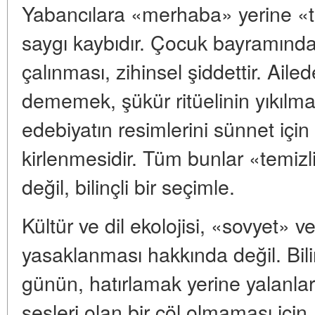
Yabancılara «merhaba» yerine «
saygı kaybıdır. Çocuk bayramında
çalınması, zihinsel şiddettir. Ail
dememek, şükür ritüelinin yıkılmas
edebiyatın resimlerini sünnet içi
kirlenmesidir. Tüm bunlar «temizli
değil, bilinçli bir seçimle.
Kültür ve dil ekolojisi, «sovyet» v
yasaklanması hakkında değil. Bilin
günün, hatırlamak yerine yalanlar,
sesleri olan bir çöl olmaması için. 