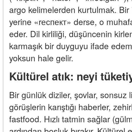
argo kelimelerden kurtulmak. Bir
yerine «rеспект» derse, o muhafaz
eder. Dil kirliliği, düşüncenin kir
karmaşık bir duyguyu ifade edem
yoksun hale gelir.
Kültürel atık: neyi tüket
Bir günlük diziler, şovlar, sonsuz l
görüşlerin karıştığı haberler, zehirl
fastfood. Hızlı tatmin sağlar (gülm
ardından boşluk bırakır. Kültürel e