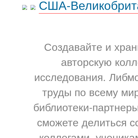
США-Великобрит
Создавайте и хран
авторскую колл
исследования. Либм
труды по всему мир
библиотеки-партнеры,
сможете делиться с
коллегами, ученика