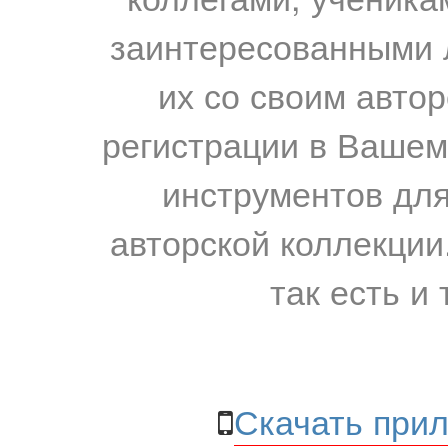
заинтересованными 
их со своим авто
регистрации в Вашем
инструментов для
авторской коллекции.
так есть и 
Скачать прил