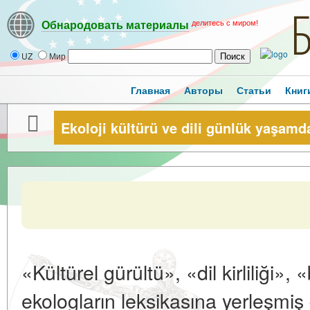
делитесь с миром!
Обнародовать материалы
UZ
Мир
Главная
Авторы
Статьи
Книг
Ekoloji kültürü ve dili günlük yaşamd
«Kültürel gürültü», «dil kirliliği», 
ekologların leksikasına yerleşmi