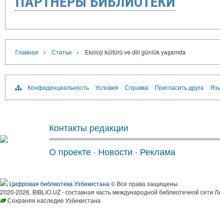
ПАРТНЁРЫ БИБЛИОТЕКИ
›
›
Главная
Статьи
Ekoloji kültürü ve dili günlük yaşamda
Конфиденциальность
Условия
Справка
Пригласить друга
Язы
Контакты редакции
О проекте
·
Новости
·
Реклама
Цифровая библиотека Узбекистана
© Все права защищены
2020-2026, BIBLIO.UZ - составная часть международной библиотечной сети Л
Сохраняя наследие Узбекистана