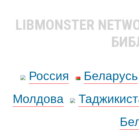
LIBMONSTER NETW
БИБ
Россия
Беларусь
Молдова
Таджикист
Бе