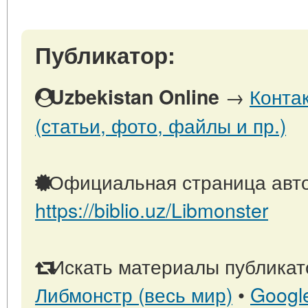
Публикатор:
→
Конта
Uzbekistan Online
(статьи, фото, файлы и пр.)
Официальная страница авто
https://biblio.uz/Libmonster
Искать материалы публикато
Либмонстр (весь мир)
•
Googl