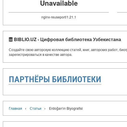
Unavailable
nginx-reuseport/1.21.1
BIBLIO.UZ - Цифровая библиотека Узбекистана
Создайте свою авторскую коллекцию статей, книг, авторских работ, би
зарегистрироваться в качестве автора.
ПАРТНЁРЫ БИБЛИОТЕКИ
›
›
Главная
Статьи
Erdoğan'ın Biyografisi