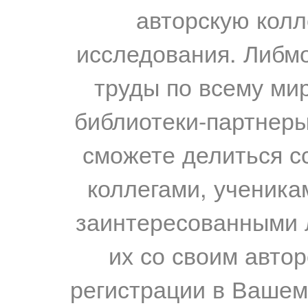
авторскую колл
исследования. Либм
труды по всему мир
библиотеки-партнеры,
сможете делиться с
коллегами, ученика
заинтересованными 
их со своим авто
регистрации в Вашем