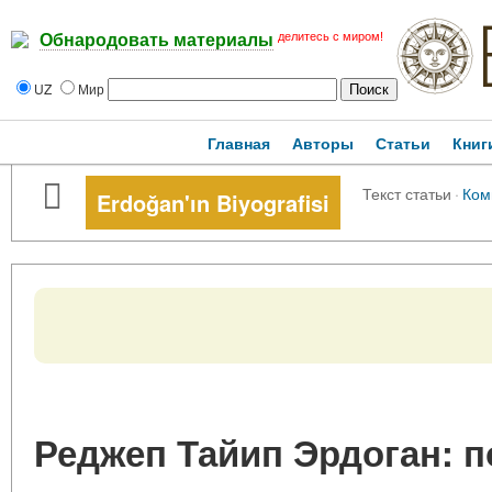
делитесь с миром!
Обнародовать материалы
UZ
Мир
Главная
Авторы
Статьи
Книг
Текст статьи
·
Ком
Erdoğan'ın Biyografisi
Реджеп Тайип Эрдоган: п