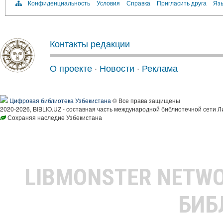
Конфиденциальность
Условия
Справка
Пригласить друга
Язы
Контакты редакции
О проекте
·
Новости
·
Реклама
Цифровая библиотека Узбекистана
© Все права защищены
2020-2026, BIBLIO.UZ - составная часть международной библиотечной сети Л
Сохраняя наследие Узбекистана
LIBMONSTER NETW
БИБ