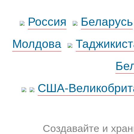
Россия
Беларусь
Молдова
Таджикист
Бе
США-Великобрит
Создавайте и хран