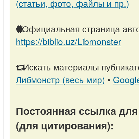
(статьи, фото, файлы и пр.)
Официальная страница авто
https://biblio.uz/Libmonster
Искать материалы публикато
Либмонстр (весь мир)
•
Googl
Постоянная ссылка для
(для цитирования):