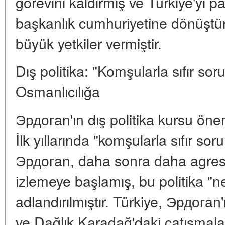
görevini kaldırmış ve Türkiye'yi 
başkanlık cumhuriyetine dönüştü
büyük yetkiler vermiştir.
Dış politika: "Komşularla sıfır so
Osmanlıcılığa
Эрдогan'ın dış politika kursu önem
İlk yıllarında "komşularla sıfır so
Эрдогan, daha sonra daha agresif
izlemeye başlamış, bu politika "n
adlandırılmıştır. Türkiye, Эрдогan'
ve Dağlık Karadağ'daki çatışmala