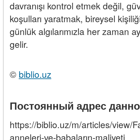
davranışı kontrol etmek değil, gü
koşulları yaratmak, bireysel kişili
günlük algılarımızla her zaman a
gelir.
©
biblio.uz
Постоянный адрес данно
https://biblio.uz/m/articles/view/Fa
anneleri-ve-babaların-maliyeti