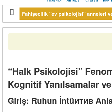
Главная
Авторы
Статьи
Книг
Fahişecilik "ev psikolojisi" anneleri v
“Halk Psikolojisi” Feno
Kognitif Yanılsamalar ve
Giriş: Ruhun İntüитив Anlaş