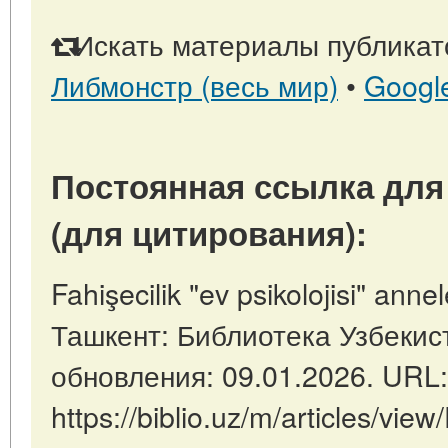
Искать материалы публикато
Либмонстр (весь мир)
•
Googl
Постоянная ссылка для
(для цитирования):
Fahişecilik "ev psikolojisi" annel
Ташкент: Библиотека Узбекист
обновления: 09.01.2026. URL:
https://biblio.uz/m/articles/view/