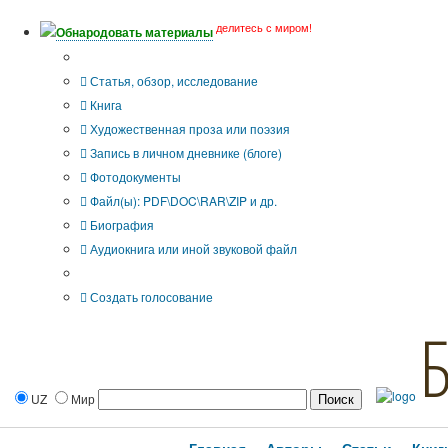
делитесь с миром!
Обнародовать материалы
Тип публикации
Статья, обзор, исследование
Книга
Художественная проза или поэзия
Запись в личном дневнике (блоге)
Фотодокументы
Файл(ы): PDF\DOC\RAR\ZIP и др.
Биография
Аудиокнига или иной звуковой файл
Дополнительные опции:
Создать голосование
UZ
Мир