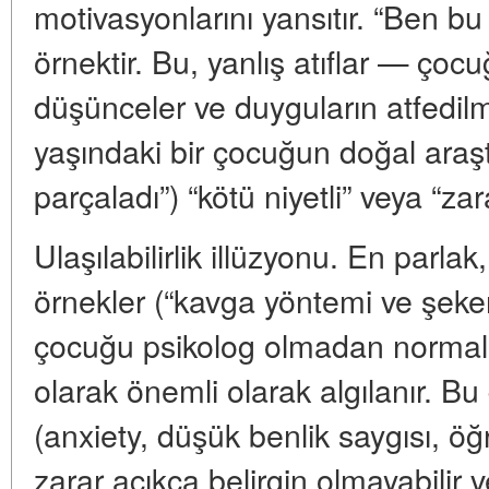
motivasyonlarını yansıtır. “Ben bu 
örnektir. Bu, yanlış atıflar — ço
düşünceler ve duyguların atfedilm
yaşındaki bir çocuğun doğal araştı
parçaladı”) “kötü niyetli” veya “za
Ulaşılabilirlik illüzyonu. En parl
örnekler (“kavga yöntemi ve şeke
çocuğu psikolog olmadan normal b
olarak önemli olarak algılanır. 
(anxiety, düşük benlik saygısı, öğr
zarar açıkça belirgin olmayabilir 