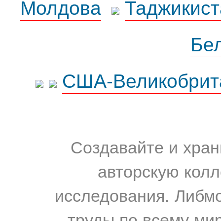
Молдова
Таджикист
Бе
США-Великобрит
Создавайте и хран
авторскую колл
исследования. Либм
труды по всему мир