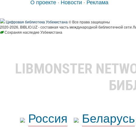
О проекте
·
Новости
·
Реклама
Цифровая библиотека Узбекистана
© Все права защищены
2020-2026, BIBLIO.UZ - составная часть международной библиотечной сети Л
Сохраняя наследие Узбекистана
LIBMONSTER NETW
БИБ
Россия
Беларусь