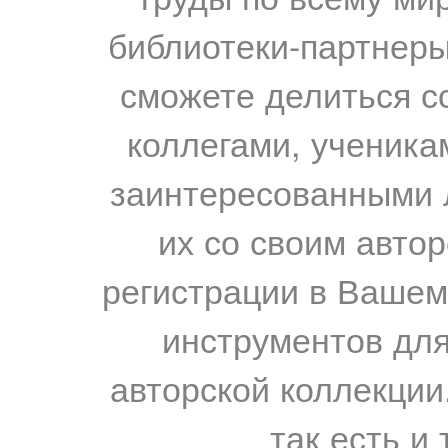
библиотеки-партнеры,
сможете делиться с
коллегами, ученика
заинтересованными 
их со своим авто
регистрации в Вашем
инструментов для
авторской коллекции.
так есть и 