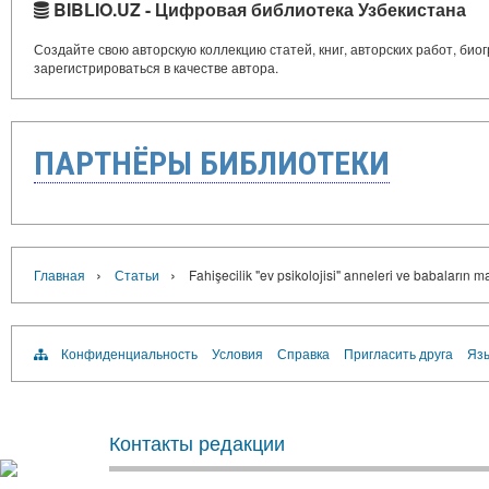
BIBLIO.UZ - Цифровая библиотека Узбекистана
Создайте свою авторскую коллекцию статей, книг, авторских работ, би
зарегистрироваться в качестве автора.
ПАРТНЁРЫ БИБЛИОТЕКИ
›
›
Главная
Статьи
Fahişecilik "ev psikolojisi" anneleri ve babaların ma
Конфиденциальность
Условия
Справка
Пригласить друга
Язы
Контакты редакции