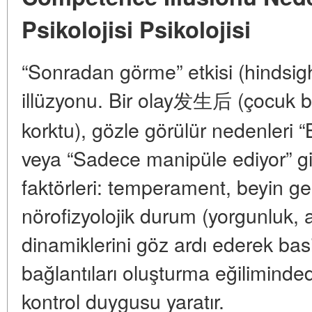
Psikolojisi Psikolojisi
“Sonradan görme” etkisi (hindsigh
illüzyonu. Bir olay发生后 (çocuk bir f
korktu), gözle görülür nedenleri “B
veya “Sadece manipüle ediyor” gi
faktörleri: temperament, beyin g
nörofizyolojik durum (yorgunluk, a
dinamiklerini göz ardı ederek bas
bağlantıları oluşturma eğiliminded
kontrol duygusu yaratır.