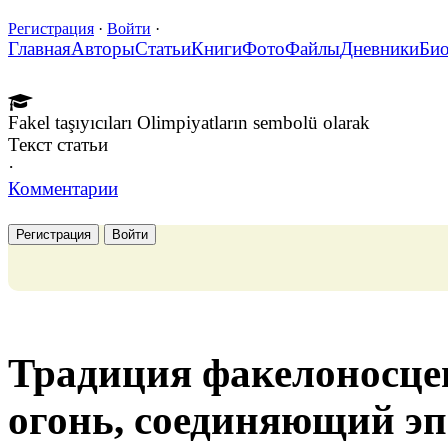
Регистрация
·
Войти
·
Главная
Авторы
Статьи
Книги
Фото
Файлы
Дневники
Би
Fakel taşıyıcıları Olimpiyatların sembolü olarak
Текст статьи
·
Комментарии
Регистрация
Войти
Традиция факелоносце
огонь, соединяющий э