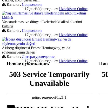
Ülkeler, alkol yasak olan
Каталог:
Социология
17 дней(я) назад
·
от
Uzbekistan Online
Yaş sınırlaması ve dünya ülkelerindeki alkol tüketimi
kültürü
Yaş sınırlaması ve dünya ülkelerindeki alkol tüketimi
kültürü
Каталог:
Социология
17 дней(я) назад
·
от
Uzbekistan Online
İsberg düşüncesi Ernest Hemingway, ya da
söylenmeyenin değeri
Aisberg düşüncesi Ernest Hemingway, ya da
söylenmeyenin değeri
Каталог:
Литературоведение
17 дней(я) назад
·
от
Uzbekistan Online
Новые публикации:
Поп
503 Service Temporarily
5
Unavailable
nginx-reuseport/1.21.1