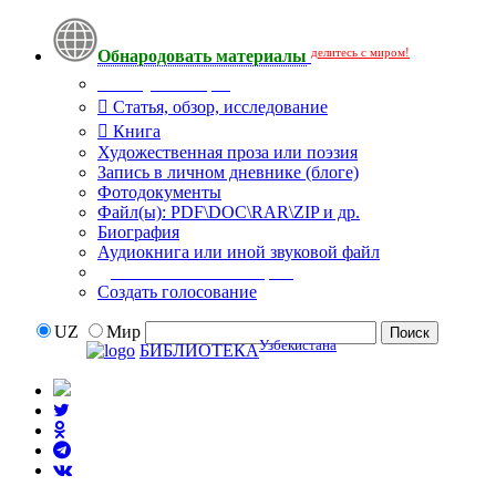
делитесь с миром!
Обнародовать материалы
Тип публикации
Статья, обзор, исследование
Книга
Художественная проза или поэзия
Запись в личном дневнике (блоге)
Фотодокументы
Файл(ы): PDF\DOC\RAR\ZIP и др.
Биография
Аудиокнига или иной звуковой файл
Дополнительные опции:
Создать голосование
UZ
Мир
Узбекистана
БИБЛИОТЕКА