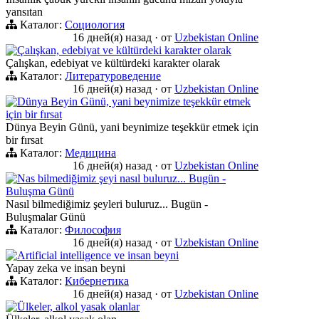
yansıtan
Каталог:
Социология
16 дней(я) назад
·
от
Uzbekistan Online
Çalışkan, edebiyat ve kültürdeki karakter olarak
Çalışkan, edebiyat ve kültürdeki karakter olarak
Каталог:
Литературоведение
16 дней(я) назад
·
от
Uzbekistan Online
Dünya Beyin Günü, yani beynimize teşekkür etmek
için bir fırsat
Dünya Beyin Günü, yani beynimize teşekkür etmek için
bir fırsat
Каталог:
Медицина
16 дней(я) назад
·
от
Uzbekistan Online
Nas bilmediğimiz şeyi nasıl buluruz... Bugün -
Buluşma Günü
Nasıl bilmediğimiz şeyleri buluruz... Bugün -
Buluşmalar Günü
Каталог:
Философия
16 дней(я) назад
·
от
Uzbekistan Online
Artificial intelligence ve insan beyni
Yapay zeka ve insan beyni
Каталог:
Кибернетика
16 дней(я) назад
·
от
Uzbekistan Online
Ülkeler, alkol yasak olanlar