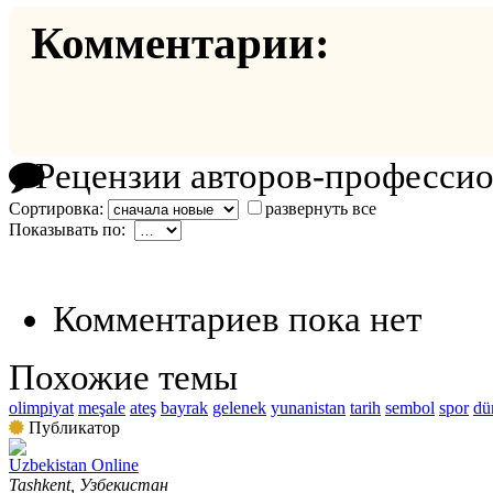
Комментарии:
Рецензии авторов-професси
Сортировка:
развернуть все
Показывать по:
Комментариев пока нет
Похожие темы
olimpiyat
meşale
ateş
bayrak
gelenek
yunanistan
tarih
sembol
spor
dü
Публикатор
Uzbekistan Online
Tashkent, Узбекистан