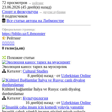
72 просмотров
→
рейтинг
23.06.2026 (45 дней(я) назад)
Спорт и физкультура
→
другие рубрики
0 подписчиков
Все статьи автора на Либмонстре
Официальная страница:
https://biblio.uz/Libmonster
Рейтинг





0 голос(а,ов)
Похожие статьи
Эволюция каноэ: тарих ва муасирият
Эволюция каноэ: тарих ва муосирлик
Каталог:
Cultural Studies
8 дней(я) назад
·
от
Uzbekistan Online
Kültürel Bağlantılar İtalya ve Rusya: canlı diyalog
durdurulamaz
Kültürel bağlantılar İtalya ve Rusya: canlı diyalog
durdurulamaz
Каталог:
Культурология
16 дней(я) назад
·
от
Uzbekistan Online
İnsanlık çaba insanı için komedi yoluyla yansıtılır
İnsanlık çabuk yürekli insanın gücünü mizah yoluyla