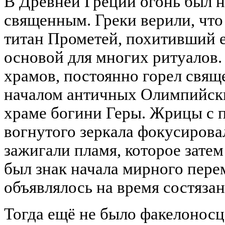
В Древней Греции огонь был н
священным. Греки верили, что
титан Прометей, похитивший ег
основой для многих ритуалов.
храмов, постоянно горел свящ
началом античных Олимпийски
храме богини Геры. Жрицы с
вогнутого зеркала фокусирова
зажигали пламя, которое зате
был знак начала мирного пере
объявлялось на время состязан
Тогда ещё не было факелоносц