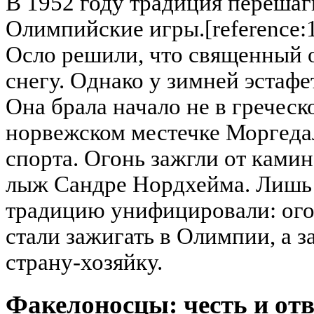
В 1952 году традиция перешаг
Олимпийские игры.[reference:
Осло решили, что священный о
снегу. Однако у зимней эстафе
Она брала начало не в греческ
норвежском местечке Моргед
спорта. Огонь зажгли от камин
лыж Сандре Нордхейма. Лишь п
традицию унифицировали: ого
стали зажигать в Олимпии, а з
страну-хозяйку.
Факелоносцы: честь и отв