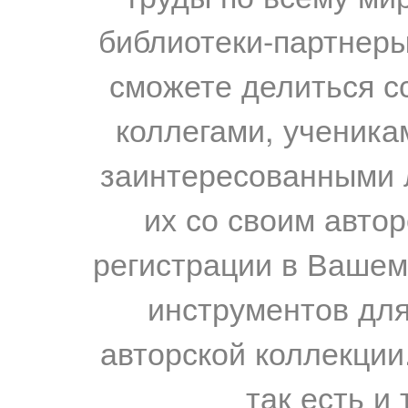
библиотеки-партнеры,
сможете делиться с
коллегами, ученика
заинтересованными 
их со своим авто
регистрации в Вашем
инструментов для
авторской коллекции.
так есть и 