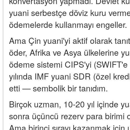
konvertasyon yapmadı. Devlet kur, 
yuani serbestçe döviz kuru verme
ödemelerde kullanmayı engeller.
Ama Çin yuani'yi aktif olarak tanı
öder, Afrika ve Asya ülkelerine yua
ödeme sistemi CIPS'yi (SWIFT'e al
yılında IMF yuani SDR (özel kredi
etti — sembolik bir tanıdım.
Birçok uzman, 10-20 yıl içinde yu
sonra üçüncü rezerv para birimi o
Ama birinci sırayı kazanmak içi