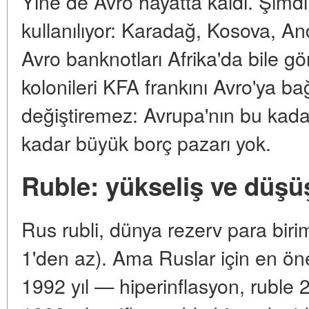
Yine de Avro hayatta kaldı. Şimdi
kullanılıyor: Karadağ, Kosova, An
Avro banknotları Afrika'da bile gö
kolonileri KFA frankını Avro'ya b
değiştiremez: Avrupa'nın bu kada
kadar büyük borç pazarı yok.
Ruble: yükseliş ve düşüş
Rus rubli, dünya rezerv para birim
1'den az). Ama Ruslar için en önem
1992 yıl — hiperinflasyon, ruble 