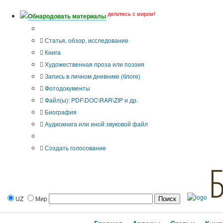
делитесь с миром!
Обнародовать материалы
Тип публикации
Статья, обзор, исследование
Книга
Художественная проза или поэзия
Запись в личном дневнике (блоге)
Фотодокументы
Файл(ы): PDF\DOC\RAR\ZIP и др.
Биография
Аудиокнига или иной звуковой файл
Дополнительные опции:
Создать голосование
UZ
Мир