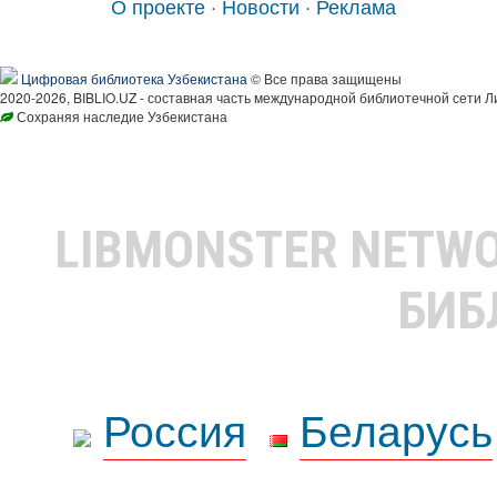
О проекте
·
Новости
·
Реклама
Цифровая библиотека Узбекистана
© Все права защищены
2020-2026, BIBLIO.UZ - составная часть международной библиотечной сети Л
Сохраняя наследие Узбекистана
LIBMONSTER NETW
БИБ
Россия
Беларусь