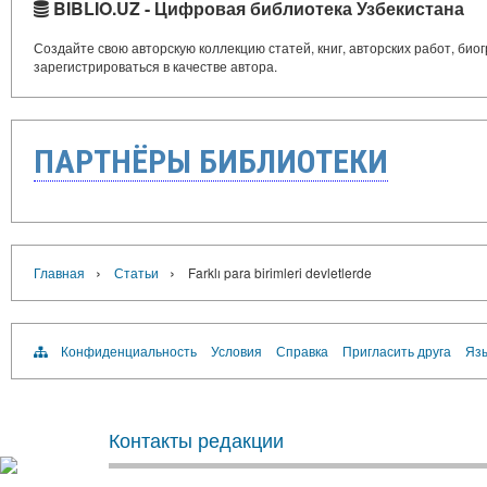
BIBLIO.UZ - Цифровая библиотека Узбекистана
Создайте свою авторскую коллекцию статей, книг, авторских работ, би
зарегистрироваться в качестве автора.
ПАРТНЁРЫ БИБЛИОТЕКИ
›
›
Главная
Статьи
Farklı para birimleri devletlerde
Конфиденциальность
Условия
Справка
Пригласить друга
Язы
Контакты редакции