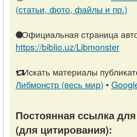
(статьи, фото, файлы и пр.)
Официальная страница авто
https://biblio.uz/Libmonster
Искать материалы публикато
Либмонстр (весь мир)
•
Googl
Постоянная ссылка для
(для цитирования):