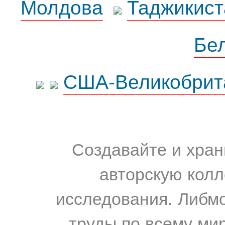
Молдова
Таджикист
Бе
США-Великобрит
Создавайте и хран
авторскую колл
исследования. Либм
труды по всему мир