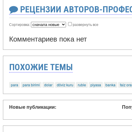
РЕЦЕНЗИИ АВТОРОВ-ПРОФЕ
Сортировка:
развернуть все
Комментариев пока нет
ПОХОЖИЕ ТЕМЫ
para
para birimi
dolar
döviz kuru
ruble
piyasa
banka
faiz ora
Новые публикации:
Поп