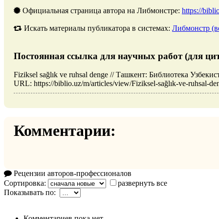
Официальная страница автора на Либмонстре:
https://bibl
Искать материалы публикатора в системах:
Либмонстр (в
Постоянная ссылка для научных работ (для ци
Fiziksel sağlık ve ruhsal denge // Ташкент: Библиотека Узбек
URL: https://biblio.uz/m/articles/view/Fiziksel-sağlık-ve-ruhsal-
Комментарии:
Рецензии авторов-профессионалов
Сортировка:
развернуть все
Показывать по:
Комментариев пока нет