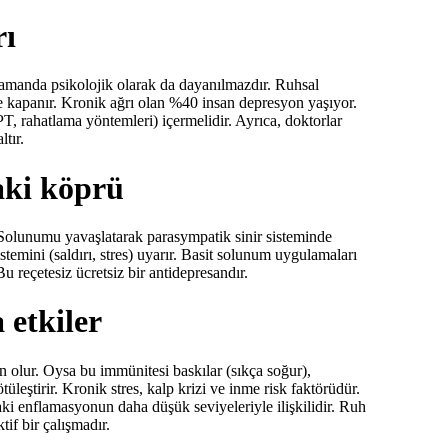
rı
 zamanda psikolojik olarak da dayanılmazdır. Ruhsal
dine kapanır. Kronik ağrı olan %40 insan depresyon yaşıyor.
PT, rahatlama yöntemleri) içermelidir. Ayrıca, doktorlar
tır.
aki köprü
. Solunumu yavaşlatarak parasympatik sinir sisteminde
istemini (saldırı, stres) uyarır. Basit solunum uygulamaları
u reçetesiz ücretsiz bir antidepresandır.
 etkiler
en olur. Oysa bu immünitesi baskılar (sıkça soğur),
üleştirir. Kronik stres, kalp krizi ve inme risk faktörüdür.
ki enflamasyonun daha düşük seviyeleriyle ilişkilidir. Ruh
if bir çalışmadır.