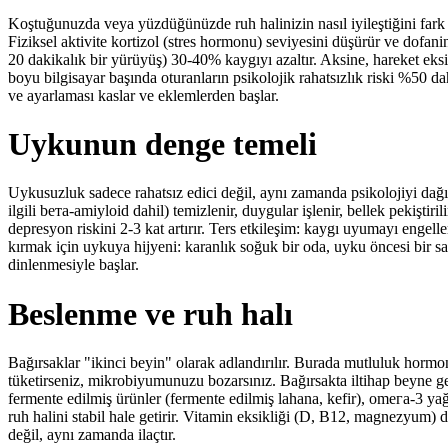
Koştuğunuzda veya yüzdüğünüzde ruh halinizin nasıl iyileştiğini fark e
Fiziksel aktivite kortizol (stres hormonu) seviyesini düşürür ve dofanin 
20 dakikalık bir yürüyüş) 30-40% kaygıyı azaltır. Aksine, hareket eksi
boyu bilgisayar başında oturanların psikolojik rahatsızlık riski %50 
ve ayarlaması kaslar ve eklemlerden başlar.
Uykunun denge temeli
Uykusuzluk sadece rahatsız edici değil, aynı zamanda psikolojiyi dağıt
ilgili bета-amiyloid dahil) temizlenir, duygular işlenir, bellek pekişti
depresyon riskini 2-3 kat artırır. Ters etkileşim: kaygı uyumayı engell
kırmak için uykuya hijyeni: karanlık soğuk bir oda, uyku öncesi bir saa
dinlenmesiyle başlar.
Beslenme ve ruh halı
Bağırsaklar "ikinci beyin" olarak adlandırılır. Burada mutluluk hormonu
tüketirseniz, mikrobiyumunuzu bozarsınız. Bağırsakta iltihap beyne ge
fermente edilmiş ürünler (fermente edilmiş lahana, kefir), omега-3 yağ as
ruh halini stabil hale getirir. Vitamin eksikliği (D, B12, magnezyum) 
değil, aynı zamanda ilaçtır.