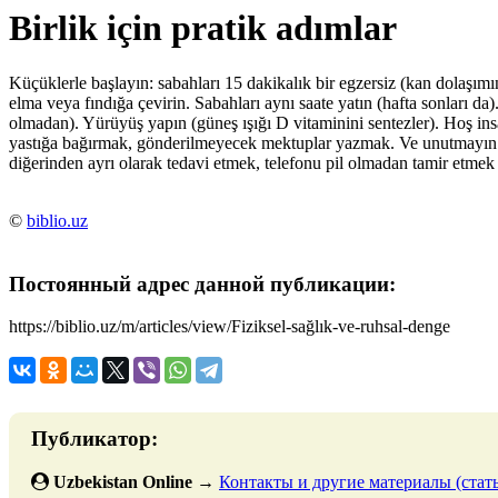
Birlik için pratik adımlar
Küçüklerle başlayın: sabahları 15 dakikalık bir egzersiz (kan dolaşımını 
elma veya fındığa çevirin. Sabahları aynı saate yatın (hafta sonları da
olmadan). Yürüyüş yapın (güneş ışığı D vitaminini sentezler). Hoş in
yastığa bağırmak, gönderilmeyecek mektuplar yazmak. Ve unutmayın: be
diğerinden ayrı olarak tedavi etmek, telefonu pil olmadan tamir etmek
©
biblio.uz
Постоянный адрес данной публикации:
https://biblio.uz/m/articles/view/Fiziksel-sağlık-ve-ruhsal-denge
Публикатор:
Uzbekistan Online
→
Контакты и другие материалы (стать