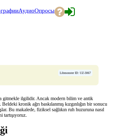
ографии
Аудио
Опросы
Libmonster ID: UZ-3067
a gitmekle ilgilidir. Ancak modern bilim ve antik
r. Beldeki kronik ağrı baskılanmış kızgınlığın bir sonucu
şlar. Bu makalede, fiziksel sağlıkın ruh huzuruna nasıl
i tartışıyoruz.
ği