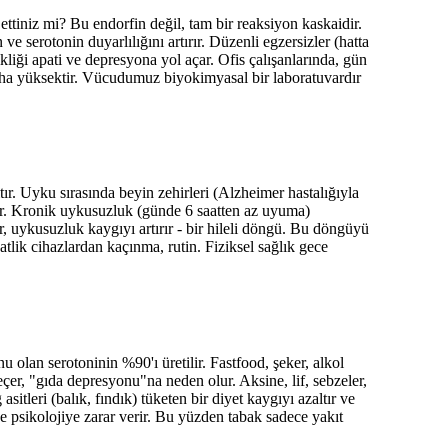
ttiniz mi? Bu endorfin değil, tam bir reaksiyon kaskaidir.
ve serotonin duyarlılığını artırır. Düzenli egzersizler (hatta
kliği apati ve depresyona yol açar. Ofis çalışanlarında, gün
daha yüksektir. Vücudumuz biyokimyasal bir laboratuvardır
ır. Uyku sırasında beyin zehirleri (Alzheimer hastalığıyla
rilir. Kronik uykusuzluk (günde 6 saatten az uyuma)
er, uykusuzluk kaygıyı artırır - bir hileli döngü. Bu döngüyü
tlik cihazlardan kaçınma, rutin. Fiziksel sağlık gece
 olan serotoninin %90'ı üretilir. Fastfood, şeker, alkol
çer, "gıda depresyonu"na neden olur. Aksine, lif, sebzeler,
itleri (balık, fındık) tüketen bir diyet kaygıyı azaltır ve
de psikolojiye zarar verir. Bu yüzden tabak sadece yakıt