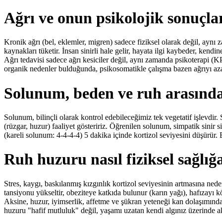
Ağrı ve onun psikolojik sonuçla
Kronik ağrı (bel, eklemler, migren) sadece fiziksel olarak değil, aynı
kaynakları tüketir. İnsan sinirli hale gelir, hayata ilgi kaybeder, ken
Ağrı tedavisi sadece ağrı kesiciler değil, aynı zamanda psikoterapi (K
organik nedenler bulduğunda, psikosomatikle çalışma bazen ağrıyı azal
Solunum, beden ve ruh arasınd
Solunum, bilinçli olarak kontrol edebileceğimiz tek vegetatif işlevdir
(rüzgar, huzur) faaliyet gösteririz. Öğrenilen solunum, simpatik sinir s
(kareli solunum: 4-4-4-4) 5 dakika içinde kortizol seviyesini düşürür. B
Ruh huzuru nasıl fiziksel sağlığa
Stres, kaygı, baskılanmış kızgınlık kortizol seviyesinin artmasına ned
tansiyonu yükseltir, obeziteye katkıda bulunur (karın yağı), hafızayı köt
Aksine, huzur, iyimserlik, affetme ve şükran yeteneği kan dolaşımında
huzuru "hafif mutluluk" değil, yaşamı uzatan kendi algınız üzerinde akt