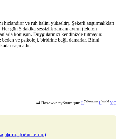
hızlandırır ve ruh halini yükseltir). Şekerli atıştırmalıkları
). Her gün 5 dakika sessizlik zamanı ayırın (telefon
sanlarla konuşun. Duygularınızı kendinizde tutmayın:
den ve psikoloji, birbirine bağlı damarlar. Birini
 kadar saçmadır.
Узбекистан
World
Похожие публикации:
L
L
Y
G
и, фото, файлы и пр.)