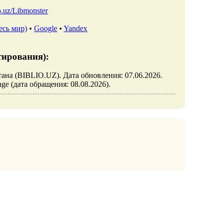
io.uz/Libmonster
есь мир)
•
Google
•
Yandex
тирования):
истана (BIBLIO.UZ). Дата обновления: 07.06.2026.
denge (дата обращения: 08.08.2026).