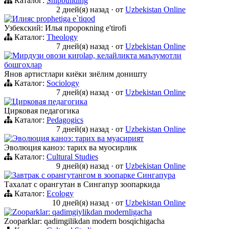
Каталог:
Shipbuilding
2 дней(я) назад
·
от
Uzbekistan Online
Илияс prophetiga e`tiqod
Узбекский: Илья пророкning e'tirofi
Каталог:
Theology
7 дней(я) назад
·
от
Uzbekistan Online
Мирдузи овози киrolар, келайликта маълумотли
бошгоҳлар
Янов артистлари киёки зиёлим доништу
Каталог:
Sociology
7 дней(я) назад
·
от
Uzbekistan Online
Цирковая педагогика
Цирковая педагогика
Каталог:
Pedagogics
7 дней(я) назад
·
от
Uzbekistan Online
Эволюция каноэ: тарих ва муасирият
Эволюция каноэ: тарих ва муосирлик
Каталог:
Cultural Studies
9 дней(я) назад
·
от
Uzbekistan Online
Завтрак с орангутангом в зоопарке Сингапура
Тахалат с орангутан в Сингапур зоопаркида
Каталог:
Ecology
10 дней(я) назад
·
от
Uzbekistan Online
Zooparklar: qadimgiylikdan modernligacha
Zooparklar: qadimgilikdan modern bosqichigacha