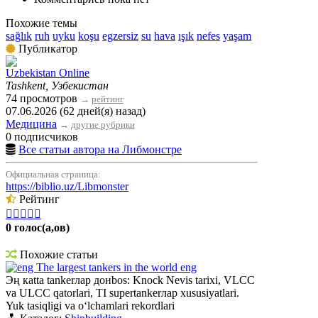
Похожие темы
sağlık
ruh
uyku
koşu
egzersiz
su
hava
ışık
nefes
yaşam
Публикатор
Uzbekistan Online
Tashkent, Узбекистан
74 просмотров
→
рейтинг
07.06.2026 (62 дней(я) назад)
Медицина
→
другие рубрики
0 подписчиков
Все статьи автора на Либмонстре
Официальная страница:
https://biblio.uz/Libmonster
Рейтинг





0 голос(а,ов)
Похожие статьи
eng The largest tankers in the world eng
Эң кatta tankerлар донbos: Knock Nevis tarixi, VLCC
va ULCC qatorlari, TI supertankerлар xususiyatlari.
Yuk tasiqligi va oʻlchamlari rekordlari