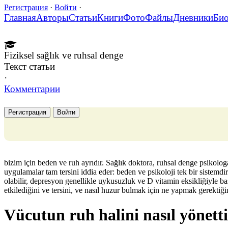
Регистрация
·
Войти
·
Главная
Авторы
Статьи
Книги
Фото
Файлы
Дневники
Би
Fiziksel sağlık ve ruhsal denge
Текст статьи
·
Комментарии
Регистрация
Войти
bizim için beden ve ruh ayrıdır. Sağlık doktora, ruhsal denge psikolog
uygulamalar tam tersini iddia eder: beden ve psikoloji tek bir sistemdi
olabilir, depresyon genellikle uykusuzluk ve D vitamin eksikliğiyle ba
etkilediğini ve tersini, ve nasıl huzur bulmak için ne yapmak gerektiğin
Vücutun ruh halini nasıl yönetti