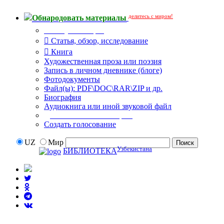
делитесь с миром!
Обнародовать материалы
Тип публикации
Статья, обзор, исследование
Книга
Художественная проза или поэзия
Запись в личном дневнике (блоге)
Фотодокументы
Файл(ы): PDF\DOC\RAR\ZIP и др.
Биография
Аудиокнига или иной звуковой файл
Дополнительные опции:
Создать голосование
UZ
Мир
Узбекистана
БИБЛИОТЕКА