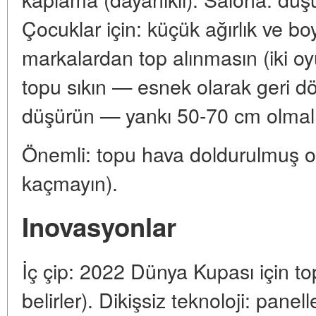
Çocuklar için: küçük ağırlık ve bo
markalardan top alınmasın (iki oy
topu sıkın — esnek olarak geri d
düşürün — yankı 50-70 cm olmalı
Önemli: topu hava doldurulmuş ol
kaçmayın).
Inovasyonlar
İç çip: 2022 Dünya Kupası için top
belirler). Dikişsiz teknoloji: panelle