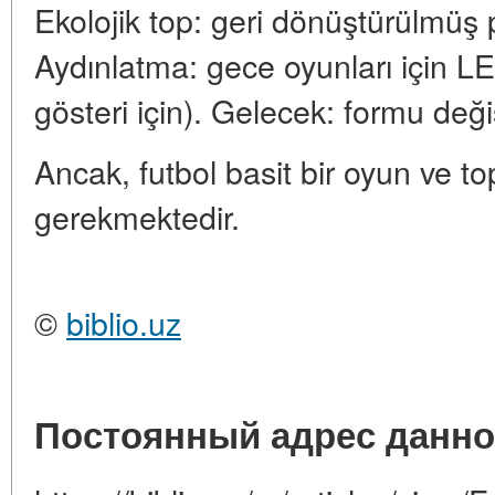
Ekolojik top: geri dönüştürülmüş 
Aydınlatma: gece oyunları için 
gösteri için). Gelecek: formu deği
Ancak, futbol basit bir oyun ve t
gerekmektedir.
©
biblio.uz
Постоянный адрес данно