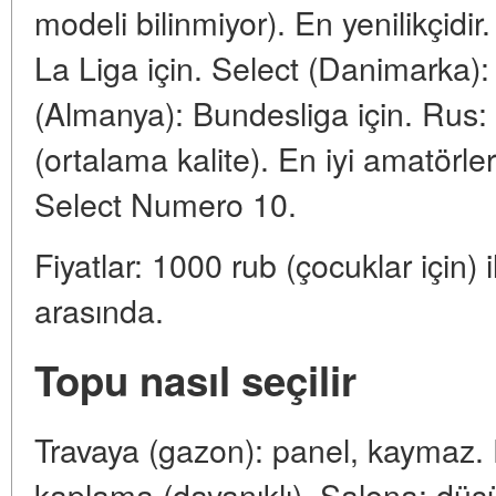
modeli bilinmiyor). En yenilikçidi
La Liga için. Select (Danimarka):
(Almanya): Bundesliga için. Rus
(ortalama kalite). En iyi amatörler
Select Numero 10.
Fiyatlar: 1000 rub (çocuklar için)
arasında.
Topu nasıl seçilir
Travaya (gazon): panel, kaymaz. 
kaplama (dayanıklı). Salona: düşük