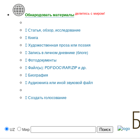
делитесь с миром!
Обнародовать материалы
Тип публикации
Статья, обзор, исследование
Книга
Художественная проза или поэзия
Запись в личном дневнике (блоге)
Фотодокументы
Файл(ы): PDF\DOC\RAR\ZIP и др.
Биография
Аудиокнига или иной звуковой файл
Дополнительные опции:
Создать голосование
UZ
Мир