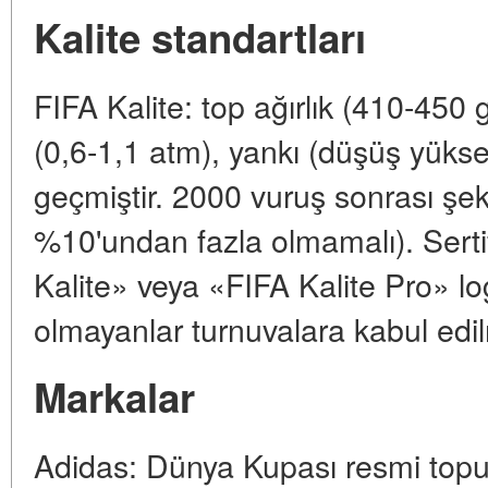
Kalite standartları
FIFA Kalite: top ağırlık (410-450 
(0,6-1,1 atm), yankı (düşüş yüksek
geçmiştir. 2000 vuruş sonrası şek
%10'undan fazla olmamalı). Serti
Kalite» veya «FIFA Kalite Pro» log
olmayanlar turnuvalara kabul edi
Markalar
Adidas: Dünya Kupası resmi topu