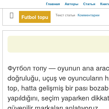
Главная
Авторы
Статьи
Книг
Текст статьи
·
Комментарии
Futbol topu
Футбол топу — оyunun ana aracıdı
doğruluğu, uçuş ve oyuncuların his
top, hatta gelişmiş bir pası boz
yapıldığını, seçim yaparken dikka
güvenilir markaları anlatıyoruz.