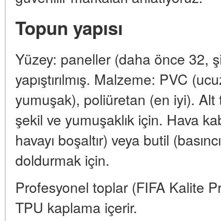
Topun yapısı
Yüzey: paneller (daha önce 32, şi
yapıştırılmış. Malzeme: PVC (ucuz
yumuşak), poliüretan (en iyi). Alt 
şekil ve yumuşaklık için. Hava kab
havayı boşaltır) veya butil (basınc
doldurmak için.
Profesyonel toplar (FIFA Kalite Pr
TPU kaplama içerir.